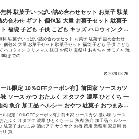
無料 駄菓子いっぱい詰め合わせセット お菓子 駄菓
詰め合わせ ギフト 個包装 大量 お菓子セット 駄菓子
ト 福袋 子ども 子供 こども キッズ ハロウィン クリ
ス 縁日 お祭り 夏祭り おもちゃ オモチャ 玩具【13
無料 駄菓子いっぱい詰め合わせセット お菓子 駄菓子 詰め合わせ
ト 個包装 大量 お菓子セット 駄菓子セット 福袋 子ども 子供 こども
までの注文で当日発送】
ズ ハロウィン クリスマス 縁日 お祭り 夏祭り おもちゃ オモチャ 玩
3時までの...
2026.03.26
ール限定 10％OFFクーポン有】前田家 ソースカツ
味 ソース かつ おたふく オタフク 濃厚 ひとくち 一
魚肉 魚介 加工品 ヘルシー おやつ 駄菓子 おつまみ
アテ サクサク お得 徳用 業務用 家庭用 買いまわり
ール限定 10％OFFクーポン有】前田家 ソースカツ 濃い味 ソース
 おたふく オタフク 濃厚 ひとくち 一口 魚肉 魚介 加工品 ヘルシー
回り 1000円ポッキリ 送料無料
つ 駄菓子 おつまみ 酒のアテ サクサク お得 徳用 業務用 家庭用 買
り 買...