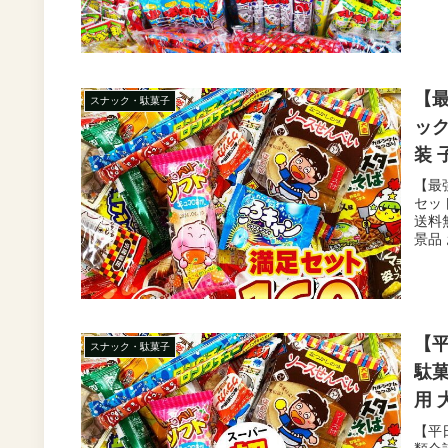
【最
スナック・駄菓子
ック
装 
菓子
【最
セッ
お菓
送料
景品 
【
スナック・駄菓子
駄菓
用 
子 
【平