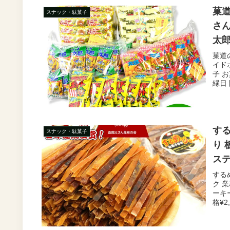
菓道
スナック・駄菓子
さん
太郎
用 
菓道
イド
屋 }
子 お
縁日 
する
スナック・駄菓子
り 
ステ
め 
する
ク 
ーキ
格¥2,