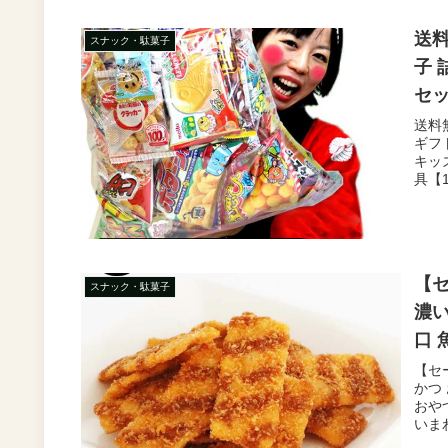
送料
スナック・駄菓子
子 
セッ
スマ
送料
ギフ
時
キッ
具【1
【セ
スナック・駄菓子
濃い
口 
酒の
【セ
かつ
買い
おや
いまわ