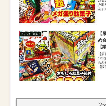
類合
【販
み取
あす楽
【
スナック・駄菓子
め合
【業
ト 
【最
12
促品
合わ
【販促
次