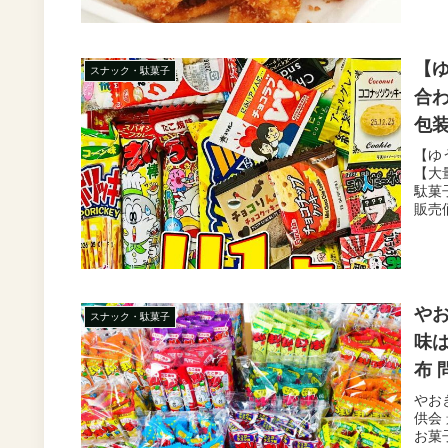
【ゆ
スナック・駄菓子
合わ
包装
リ 
【ゆ
【大
駄菓
販売価
やお
スナック・駄菓子
味は
布 
大人
やおき
供会 
発送
お菓子