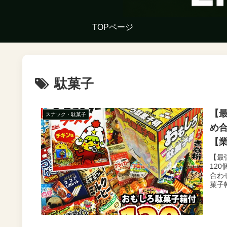
TOPページ
駄菓子
【
スナック・駄菓子
め合
【業
ト 
【最
12
帳】
合わ
菓子帳