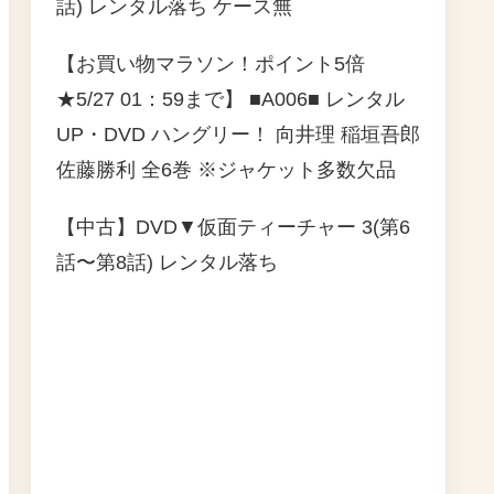
話) レンタル落ち ケース無
【お買い物マラソン！ポイント5倍
★5/27 01：59まで】 ■A006■ レンタル
UP・DVD ハングリー！ 向井理 稲垣吾郎
佐藤勝利 全6巻 ※ジャケット多数欠品
【中古】DVD▼仮面ティーチャー 3(第6
話〜第8話) レンタル落ち