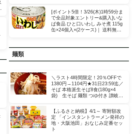
ス
ケース)｜ 送料無料 一般食品 缶
カ
詰・瓶詰 水産物加工品 ツナ マグ
[ポイント5倍！3/26(木)1時59分ま
ロフレーク
で全品対象エントリー&購入]いな
ッ
ば食品 ひと口いわし みそ煮 115g
容
缶×24個入×(2ケース)｜ 送料無料
せ
一般食品 缶詰 水産物加工品 イワ
シ 鰯
麺類
＼ラスト4時間限定！20％OFFで
1380円→1104円★31日23:59迄／
ト
そば 本格派生そば8食(180g×4
袋) 生そば 麺類 つゆ付き 讃岐
産地直送 かけそば 8人前 讃岐 常
温 ざるそば そば 年越しそば年末
【ふるさと納税】4/1～ 寄附額改
年始
米
定 「インスタントラーメン発祥の
地・大阪池田」おなじみ定番セッ
ト
ろ