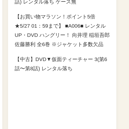
話) レンタル落ち ケース無
【お買い物マラソン！ポイント5倍
★5/27 01：59まで】 ■A006■ レンタル
UP・DVD ハングリー！ 向井理 稲垣吾郎
佐藤勝利 全6巻 ※ジャケット多数欠品
【中古】DVD▼仮面ティーチャー 3(第6
話〜第8話) レンタル落ち