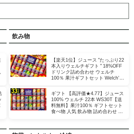
飲み物
連
【楽天1位】ジュース ”たっぷり22
本入りウェルチギフト ” 18%OFF
包
ドリンク詰め合わせ ウェルチ
100％ 果汁ギフトセット Welch’s
育
WS30T用は簡易包装 / 飲み物 子
供 ファミリー フルーツジュース
詰
ギフト 【高評価★4.77】ジュース
gws 送料無料 入学内祝い 母の日
ッ
100% ウェルチ 22本 WS30T【送
ギフト2026
ポ
料無料】果汁100％ ギフトセット
食べ物 人気 飲み物 詰め合わせ ギ
ま
フト 出産内祝い 結婚内祝い 出産
フ
祝い 結婚祝い お祝い お返し 香典
返し 快気祝い プレゼント 2026 お