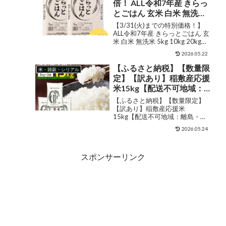
倍！ ALL令和7年産 きらっ
アイリスオーヤマ こめ
とごはん 玄米 白米 無洗米
5kg 10kg 20kg 30kg 送料
【3/31(火)までの特別価格！】
無料 米 お米 米 5kg 米 10kg
ALL令和7年産 きらっとごはん 玄
米 白米 無洗米 5kg 10kg 20kg
お米 10kg 米 30kg お米
30kg 送料無料 米 お米 米 5kg 米
30kg 玄米 10kg 玄米 20kg
2026.05.22
10kg お米 10kg 米 30kg お米
【沖縄・離島 別途送料
30kg 玄米 10kg 玄米 ...
【ふるさと納税】【数量限
米・雑穀・シリアル
+1100円】
定】【訳あり】稲敷産応援
米15kg【配送不可地域：
離島・沖縄県】
【ふるさと納税】【数量限定】
【1253347】
【訳あり】稲敷産応援米
15kg【配送不可地域：離島・沖
縄県】【1253347】 販売価格
2026.05.24
¥9,000ショップ名茨城県稲敷市
ジャンル白米購入する 味より量
という方にオススメのお米!応援
スポンサーリンク
米として満足いただける大容量
1...