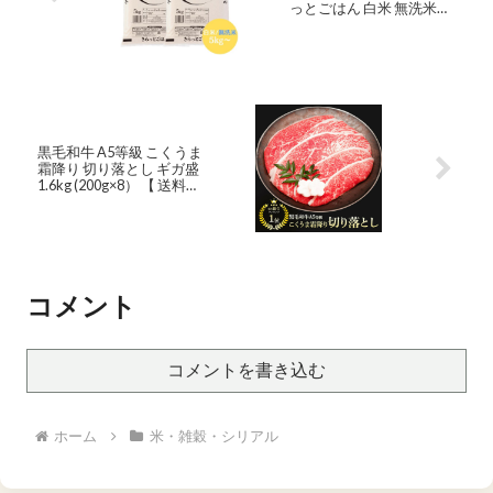
っとごはん 白米 無洗米
5kg 10kg 20kg 30kg 送料
無料 米 お米 米 5kg 米
10kg お米 10kg 米 30kg お
米 30kg【沖縄・離島 別途
送料+1100円】
黒毛和牛 A5等級 こくうま
霜降り 切り落とし ギガ盛
1.6kg (200g×8） 【 送料無
料 お歳暮 肉 牛肉 お肉 ギ
フト 内祝い すき焼き 和牛
しゃぶしゃぶ お取り寄せ
グルメ 食べ物 カルビ 切落
し 国産 贈り物 お中元 御歳
暮 大容量】
コメント
コメントを書き込む
ホーム
米・雑穀・シリアル