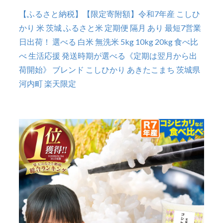
【ふるさと納税】【限定寄附額】令和7年産 こしひ
かり 米 茨城 ふるさと米 定期便 隔月 あり 最短7営業
日出荷！ 選べる 白米 無洗米 5kg 10kg 20kg 食べ比
べ 生活応援 発送時期が選べる《定期は翌月から出
荷開始》 ブレンド こしひかり あきたこまち 茨城県
河内町 楽天限定