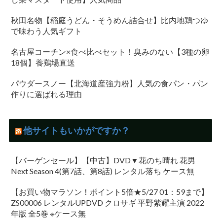
秋田名物【稲庭うどん・そうめん詰合せ】比内地鶏つゆ
で味わう人気ギフト
名古屋コーチン×食べ比べセット！臭みのない【3種の卵
18個】養鶏場直送
パウダースノー【北海道産強力粉】人気の食パン・パン
作りに選ばれる理由
他サイトもいかがですか？
【バーゲンセール】【中古】DVD▼花のち晴れ 花男
Next Season 4(第7話、第8話) レンタル落ち ケース無
【お買い物マラソン！ポイント5倍★5/27 01：59まで】
ZS00006 レンタルUPDVD クロサギ 平野紫耀主演 2022
年版 全5巻 ※ケース無