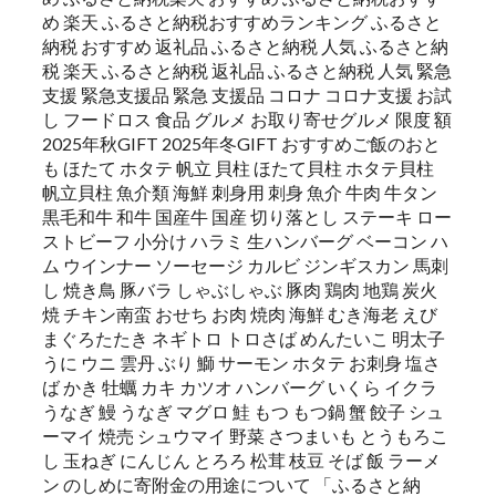
め 楽天 ふるさと納税おすすめランキング ふるさと
納税 おすすめ 返礼品 ふるさと納税 人気 ふるさと納
税 楽天 ふるさと納税 返礼品 ふるさと納税 人気 緊急
支援 緊急支援品 緊急 支援品 コロナ コロナ支援 お試
し フードロス 食品 グルメ お取り寄せグルメ 限度 額
2025年秋GIFT 2025年冬GIFT おすすめご飯のおと
も ほたて ホタテ 帆立 貝柱 ほたて貝柱 ホタテ貝柱
帆立貝柱 魚介類 海鮮 刺身用 刺身 魚介 牛肉 牛タン
黒毛和牛 和牛 国産牛 国産 切り落とし ステーキ ロー
ストビーフ 小分け ハラミ 生ハンバーグ ベーコン ハ
ム ウインナー ソーセージ カルビ ジンギスカン 馬刺
し 焼き鳥 豚バラ しゃぶしゃぶ 豚肉 鶏肉 地鶏 炭火
焼 チキン南蛮 おせち お肉 焼肉 海鮮 むき海老 えび
まぐろたたき ネギトロ トロさば めんたいこ 明太子
うに ウニ 雲丹 ぶり 鰤 サーモン ホタテ お刺身 塩さ
ば かき 牡蠣 カキ カツオ ハンバーグ いくら イクラ
うなぎ 鰻 うなぎ マグロ 鮭 もつ もつ鍋 蟹 餃子 シュ
ーマイ 焼売 シュウマイ 野菜 さつまいも とうもろこ
し 玉ねぎ にんじん とろろ 松茸 枝豆 そば 飯 ラーメ
ン のしめに寄附金の用途について 「ふるさと納