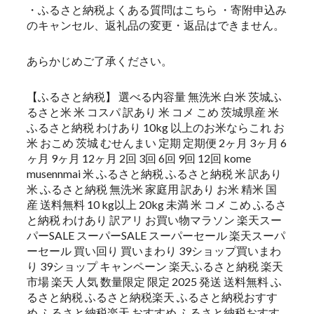
・ふるさと納税よくある質問はこちら ・寄附申込み
のキャンセル、返礼品の変更・返品はできません。
あらかじめご了承ください。
【ふるさと納税】 選べる内容量 無洗米 白米 茨城ふ
るさと米 米 コスパ 訳あり 米 コメ こめ 茨城県産 米
ふるさと納税 わけあり 10kg 以上のお米ならこれ お
米 おこめ 茨城 むせんまい 定期 定期便 2ヶ月 3ヶ月 6
ヶ月 9ヶ月 12ヶ月 2回 3回 6回 9回 12回 kome
musennmai 米 ふるさと納税 ふるさと納税 米 訳あり
米 ふるさと納税 無洗米 家庭用 訳あり お米 精米 国
産 送料無料 10 kg以上 20kg 未満 米 コメ こめ ふるさ
と納税 わけあり 訳アリ お買い物マラソン 楽天スー
パーSALE スーパーSALE スーパーセール 楽天スーパ
ーセール 買い回り 買いまわり 39ショップ買いまわ
り 39ショップ キャンペーン 楽天ふるさと納税 楽天
市場 楽天 人気 数量限定 限定 2025 発送 送料無料 ふ
るさと納税 ふるさと納税楽天 ふるさと納税おすす
め ふるさと納税楽天 おすすめ ふるさと納税おすす