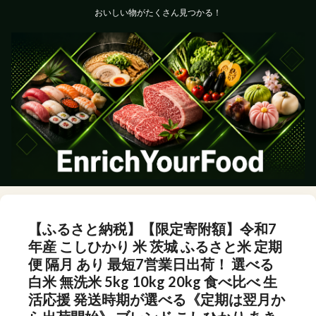
おいしい物がたくさん見つかる！
【ふるさと納税】【限定寄附額】令和7
年産 こしひかり 米 茨城 ふるさと米 定期
便 隔月 あり 最短7営業日出荷！ 選べる
白米 無洗米 5kg 10kg 20kg 食べ比べ 生
活応援 発送時期が選べる《定期は翌月か