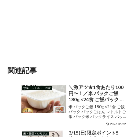
関連記事
＼激アツ★1食あたり100
惣菜・レトルト・冷凍
円〜！／米 パックご飯
180g ×24食 ご飯パック パ
ックごはん レトルトご飯
米 パックご飯 180g ×24食 ご飯
パック米 パックライス パ
パック パックごはん レトルトご
飯 パック米 パックライス パック
ック 備蓄 米 ご飯 米 お米 白
備蓄 米 ご飯 米 お米 白米 非常食
米 非常食 防災 保存食 仕送
2026.05.22
防災 保存食 仕送り 常温保存可 キ
り 常温保存可 キャンプ 低
ャンプ 低温製法米のおいしいご
3/15(日)限定ポイント5
米・雑穀・シリアル
温製法米のおいしいごはん
はん アイリスオーヤマ こ...