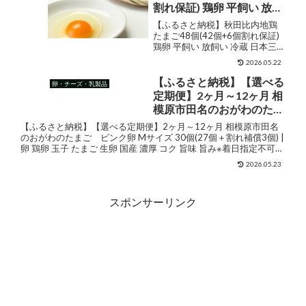
割れ保証) 鶏卵 平飼い 放飼
い 冷蔵 日本三大美味鶏 ブ
【ふるさと納税】秋田比内地鶏
ランド鶏 国産 生卵 卵かけ
たまご48個(42個+6個割れ保証)
鶏卵 平飼い 放飼い 冷蔵 日本三大
ごはん お菓子作り お取り
美味鶏 ブランド鶏 国産 生卵 卵か
寄せ 食品 朝食 ふっくら 弾
2026.05.22
けごはん お菓子作り お取り寄せ
力 濃厚 黄身 卵黄 東北 秋田
食品 朝食 ふっくら 弾力 濃厚 黄
【ふるさと納税】【選べる
卵・チーズ・乳製品
県 大館市 送料無料 黎明舎
身 卵黄 東北 秋田県 大館市 ...
定期便】2ヶ月～12ヶ月 相
種鶏場 【50P5303】
模原市田名のおがわのたま
ご ピンク卵 Mサイズ 30
【ふるさと納税】【選べる定期便】2ヶ月～12ヶ月 相模原市田名
個(27個＋割れ補償3個) | 卵
のおがわのたまご ピンク卵 Mサイズ 30個(27個＋割れ補償3個) |
卵 鶏卵 玉子 たまご 生卵 国産 濃厚 コク 旨味 旨み※着日指定不可
鶏卵 玉子 たまご 生卵 国産
販売価格¥9,000ショップ名...
濃厚 コク 旨味 旨み※着日指
2026.05.23
定不可
スポンサーリンク