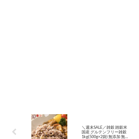
＼週末SALE／雑穀 雑穀米
国産 グルテンフリー雑穀
1kg(500g×2袋) 無添加 無