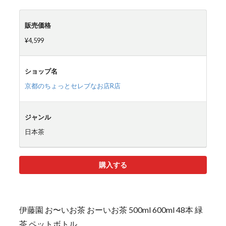
販売価格
¥4,599
ショップ名
京都のちょっとセレブなお店R店
ジャンル
日本茶
購入する
伊藤園 お〜いお茶 おーいお茶 500ml 600ml 48本 緑
茶 ペットボトル