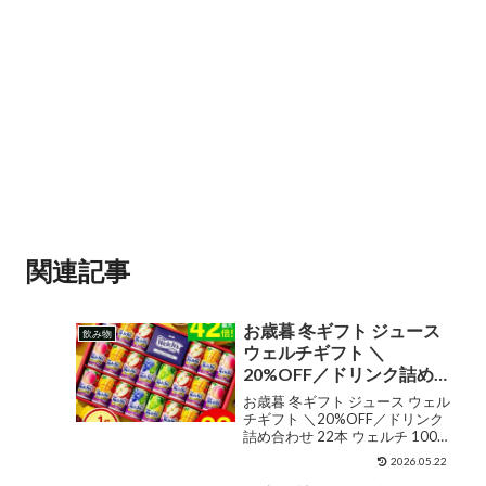
関連記事
お歳暮 冬ギフト ジュース
飲み物
ウェルチギフト ＼
20%OFF／ドリンク詰め合
わせ 22本 ウェルチ 100％
お歳暮 冬ギフト ジュース ウェル
果汁ギフトセット Welch’s
チギフト ＼20%OFF／ドリンク
詰め合わせ 22本 ウェルチ 100％
WS30T / 2025 御歳暮ジュ
果汁ギフトセット Welch's
ース 贈答品 飲み物 子供 ウ
2026.05.22
WS30T / 2025 御歳暮ジュース
ェルチジュース ファミリ