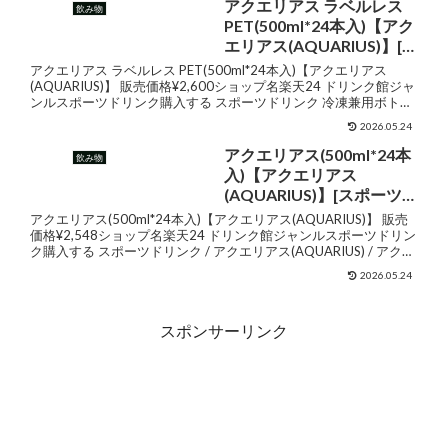
贈答品 飲み物 子供 ウェルチジュ
アクエリアス ラベルレス
飲み物
ー フルーツジュース ギフ
ース ファミリー フル...
PET(500ml*24本入)【アク
ト gws 送料無料 ギフト
エリアス(AQUARIUS)】[ス
ポーツドリンク 冷凍兼用
アクエリアス ラベルレス PET(500ml*24本入)【アクエリアス
ボトル]
(AQUARIUS)】 販売価格¥2,600ショップ名楽天24 ドリンク館ジャ
ンルスポーツドリンク購入する スポーツドリンク 冷凍兼用ボトル
/ アクエリアス(AQUAR...
2026.05.24
アクエリアス(500ml*24本
飲み物
入)【アクエリアス
(AQUARIUS)】[スポーツド
リンク]
アクエリアス(500ml*24本入)【アクエリアス(AQUARIUS)】 販売
価格¥2,548ショップ名楽天24 ドリンク館ジャンルスポーツドリン
ク購入する スポーツドリンク / アクエリアス(AQUARIUS) / アクエ
リアスお店TOP...
2026.05.24
スポンサーリンク