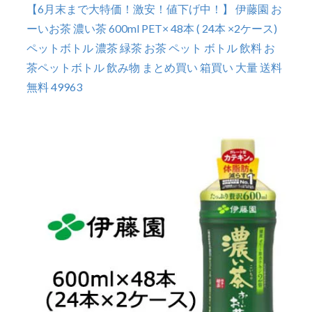
【6月末まで大特価！激安！値下げ中！】 伊藤園 お
ーいお茶 濃い茶 600ml PET× 48本 ( 24本 ×2ケース)
ペットボトル 濃茶 緑茶 お茶 ペット ボトル 飲料 お
茶ペットボトル 飲み物 まとめ買い 箱買い 大量 送料
無料 49963