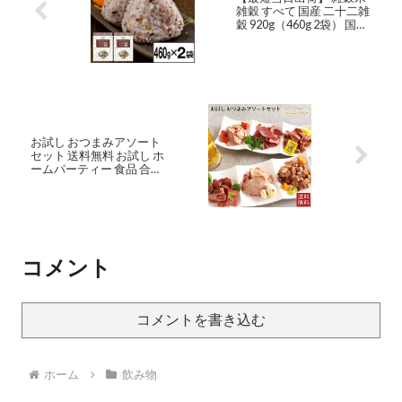
雑穀 すべて 国産 二十二雑
穀 920g（460g 2袋） 国産
雑穀米 健康食品 たんぱく
質 鉄 タンパク質 ヘルシー
【送料無料】 メール便
（ゆうパケット） お取り
寄せ 押し麦 押麦 黒米 丸米
もち玄米 青大豆 高きび も
ちあわ ひえ
お試し おつまみアソート
セット 送料無料 お試し ホ
ームパーティー 食品 合鴨
の燻製 砂肝スモーク ガツ
1-2人前 ビールのお供に
オンライン 飲み リモート
コメント
コメントを書き込む
ホーム
飲み物