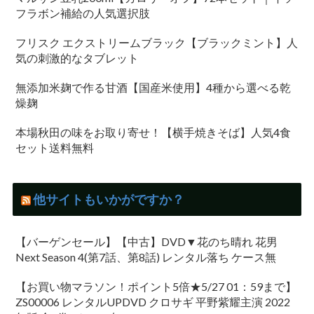
フラボン補給の人気選択肢
フリスク エクストリームブラック【ブラックミント】人
気の刺激的なタブレット
無添加米麹で作る甘酒【国産米使用】4種から選べる乾
燥麹
本場秋田の味をお取り寄せ！【横手焼きそば】人気4食
セット送料無料
他サイトもいかがですか？
【バーゲンセール】【中古】DVD▼花のち晴れ 花男
Next Season 4(第7話、第8話) レンタル落ち ケース無
【お買い物マラソン！ポイント5倍★5/27 01：59まで】
ZS00006 レンタルUPDVD クロサギ 平野紫耀主演 2022