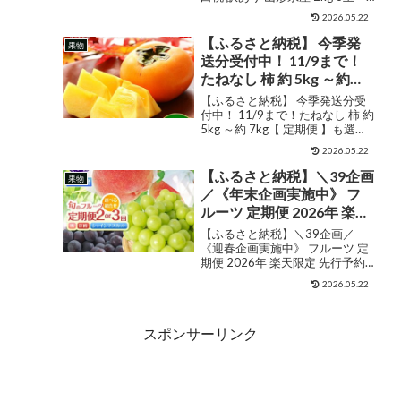
10玉前後 クール便 産地直送 お試
り 固い桃 柔らかい桃 硬い
2026.05.22
し お徳用 ご家庭用 ワケあり わけ
桃 桃 もも モモ 送料無料 果
あり 固い桃 柔らかい桃 硬い桃 桃
【ふるさと納税】 今季発
果物
物 フルーツ 品種指定不可
もも モモ 送料無料 果物 フ...
送分受付中！ 11/9まで！
たねなし 柿 約 5kg ～約
7kg【 定期便 】も選べる！
【ふるさと納税】 今季発送分受
たねなし柿 ＆ 古都華 いち
付中！ 11/9まで！たねなし 柿 約
5kg ～約 7kg【 定期便 】も選べ
ご | フルーツ 果物 くだもの
る！ たねなし柿 ＆ 古都華 いちご
柿 かき カキ たねなし 種無
2026.05.22
| フルーツ 果物 くだもの 柿 かき
し 種なし 奈良県 五條市 五
カキ たねなし 種無し 種なし 奈良
【ふるさと納税】＼39企画
果物
條の柿 西岡農園
県 五條市 五條...
／《年末企画実施中》 フ
ルーツ 定期便 2026年 楽天
限定 先行予約 選べる回数
【ふるさと納税】＼39企画／
桃 巨峰 シャインマスカッ
《迎春企画実施中》 フルーツ 定
期便 2026年 楽天限定 先行予約
ト ぶどう 果物 白桃 白鳳
選べる回数 桃 巨峰 シャインマス
500g 1kg 2kg 新鮮 産地直
2026.05.22
カット ぶどう 果物 白桃 白鳳
送 山梨 甲州 数量限定 期間
500g 1kg 2kg 新鮮 産地直送 山梨
限定 ランキング 人気 高評
甲州 数量限定 期間限定 ...
スポンサーリンク
価 贈答 冷蔵 まずはお試し
（HK）