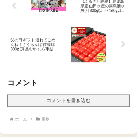
【ふるさと納税】鹿児島
県産 山田水産の霧島湧水
鰻(計800g以上 / 160g以上
×5尾) うなぎ 鰻 ウナギ 5尾
国産 九州産 蒲焼き かばや
き 冷凍 うな重 ひつまぶし
タレ 山椒 ランキング 人気
【山田水産】b8-004-08
父の日 ギフト 遅れてごめ
んね！さくらんぼ 佐藤錦
300g (秀品/Lサイズ/手詰
め/化粧箱入り)【 父の日
ギフト 2023 鏡詰 山形県産
サクランボ 果物 フルーツ
プレゼント 贈り物 贈答品
人気 売れ筋 送料無料 早割
終了 】
コメント
コメントを書き込む
ホーム
果物