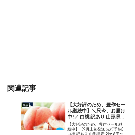
関連記事
【大好評のため、豊作セー
果物
ル継続中】＼只今、お届け
中!／ 白桃 訳あり 山形県産
2kg 6玉〜10玉前後 クール
【大好評のため、豊作セール継
便 産地直送 お試し お徳用
続中】【9月上旬発送 先行予約】
白桃 訳あり 山形県産 2kg 6玉〜
ご家庭用 ワケあり わけあ