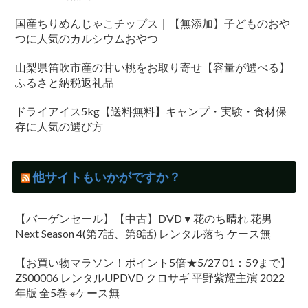
国産ちりめんじゃこチップス｜【無添加】子どものおや
つに人気のカルシウムおやつ
山梨県笛吹市産の甘い桃をお取り寄せ【容量が選べる】
ふるさと納税返礼品
ドライアイス5kg【送料無料】キャンプ・実験・食材保
存に人気の選び方
他サイトもいかがですか？
【バーゲンセール】【中古】DVD▼花のち晴れ 花男
Next Season 4(第7話、第8話) レンタル落ち ケース無
【お買い物マラソン！ポイント5倍★5/27 01：59まで】
ZS00006 レンタルUPDVD クロサギ 平野紫耀主演 2022
年版 全5巻 ※ケース無