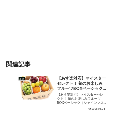
関連記事
【あす楽対応】マイスター
果物
セレクト！ 旬のお楽しみ
フルーツBOXベーシック
［シャインマスカット・柿
【あす楽対応】マイスターセレ
入り］ RC 送料込 果物詰め
クト！ 旬のお楽しみフルーツ
BOXベーシック［シャインマス
合わせ フルーツ盛合せ 在
カット・柿入り］ RC 送料込 果
宅勤務 ビタミンフルーツ
2026.05.24
物詰め合わせ フルーツ盛合せ 在
ダイエット フルーツ デト