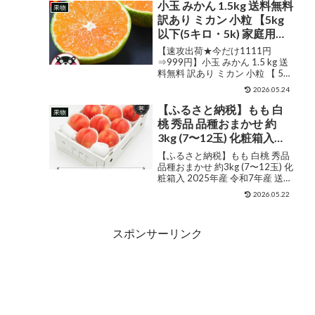
宅勤務 ビタミンフルーツ ダイエ
小玉 みかん 1.5kg 送料無料
果物
ックスフルーツ フルーツ
ット フルーツ デトックスフルー
訳あり ミカン 小粒 【5kg
ツ フルーツギフト 朝フ...
ギフト 朝フルーツ 健康食
以下(5キロ・5k) 家庭用サ
品 高級品
イズ 箱買い】果物 小粒 熊
【速攻出荷★今だけ1111円
本 極早生 柑橘 九州 訳アリ
⇒999円】小玉 みかん 1.5 kg 送
料無料 訳あり ミカン 小粒 【 5
だけど 小玉 で 甘い 蜜柑 み
kg 以下( 5キロ・5k) 家庭用サイ
かん ミカン わけあり《3-7
2026.05.24
ズ 箱買い】果物 小粒 熊本 極早生
営業日以内に出荷予定(土
柑橘 九州 訳アリ だけど 小玉 で
【ふるさと納税】もも 白
果物
日祝除く)》
甘い 蜜柑 みか...
桃 秀品 品種おまかせ 約
3kg (7〜12玉) 化粧箱入
2025年産 令和7年産 送料
【ふるさと納税】もも 白桃 秀品
無料 フルーツ 果物 ns-
品種おまかせ 約3kg (7〜12玉) 化
粧箱入 2025年産 令和7年産 送料
mohtx3※沖縄・離島への
無料 フルーツ 果物 ns-mohtx3※
配送不可
2026.05.22
沖縄・離島への配送不可 販売価
格¥16,000ショップ名山形県尾花
沢市ジャンル桃購入...
スポンサーリンク