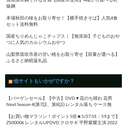
燥麹
本場秋田の味をお取り寄せ！【横手焼きそば】人気4食
セット送料無料
国産ちりめんじゃこチップス｜【無添加】子どものおや
つに人気のカルシウムおやつ
山梨県笛吹市産の甘い桃をお取り寄せ【容量が選べる】
ふるさと納税返礼品
他サイトもいかがですか？
【バーゲンセール】【中古】DVD▼花のち晴れ 花男
Next Season 4(第7話、第8話) レンタル落ち ケース無
【お買い物マラソン！ポイント5倍★5/27 01：59まで】
ZS00006 レンタルUPDVD クロサギ 平野紫耀主演 2022