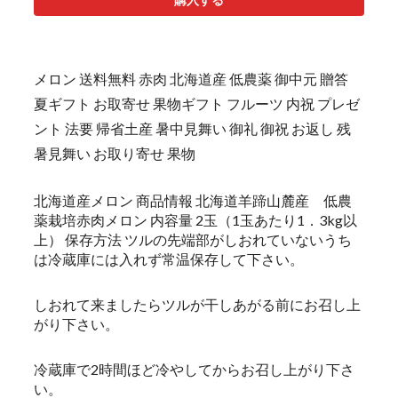
メロン 送料無料 赤肉 北海道産 低農薬 御中元 贈答
夏ギフト お取寄せ 果物ギフト フルーツ 内祝 プレゼ
ント 法要 帰省土産 暑中見舞い 御礼 御祝 お返し 残
暑見舞い お取り寄せ 果物
北海道産メロン 商品情報 北海道羊蹄山麓産 低農
薬栽培赤肉メロン 内容量 2玉（1玉あたり1．3kg以
上） 保存方法 ツルの先端部がしおれていないうち
は冷蔵庫には入れず常温保存して下さい。
しおれて来ましたらツルが干しあがる前にお召し上
がり下さい。
冷蔵庫で2時間ほど冷やしてからお召し上がり下さ
い。