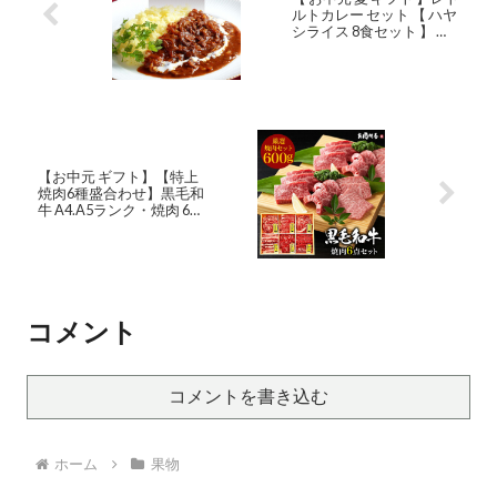
ルトカレー セット 【 ハヤ
シライス 8食セット 】 送
料無料 レトルト 詰め合わ
せ 惣菜 おかず カレー 常温
保存 食品 贈り物 プレゼン
ト 実用的 2023 お試し グ
ルメ ギフト 御中元 御中元
ギフト お中元ギフト
【お中元 ギフト】【特上
焼肉6種盛合わせ】黒毛和
牛 A4.A5ランク・焼肉 6種
セット 600g ・ プレゼント
ギフト サーロイン カルビ
バラ カイノミ かぶり 高級
肉 お肉 お取り寄せ 焼肉セ
ット BBQ 贈り物 母の日
父の日 お中元 御中元 お祝
コメント
い 内祝い 誕生日
コメントを書き込む
ホーム
果物