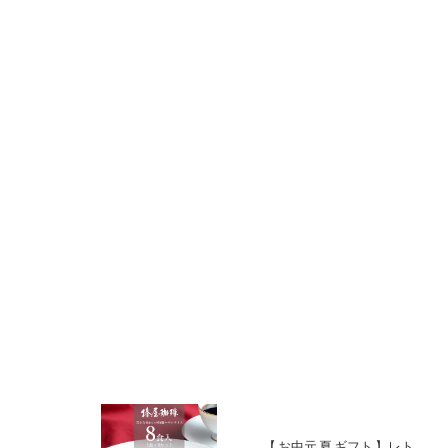
【 お中元 夏 ギフト 】レト