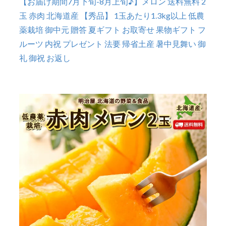
【お届け期間7月下旬-8月上旬♪】メロン 送料無料 2
玉 赤肉 北海道産 【秀品】 1玉あたり1.3kg以上 低農
薬栽培 御中元 贈答 夏ギフト お取寄せ 果物ギフト フ
ルーツ 内祝 プレゼント 法要 帰省土産 暑中見舞い 御
礼 御祝 お返し