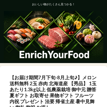
おいしい物がたくさん見つかる！
【お届け期間7月下旬-8月上旬♪】メロン
送料無料 2玉 赤肉 北海道産 【秀品】 1玉
あたり1.3kg以上 低農薬栽培 御中元 贈答
夏ギフト お取寄せ 果物ギフト フルーツ
内祝 プレゼント 法要 帰省土産 暑中見舞