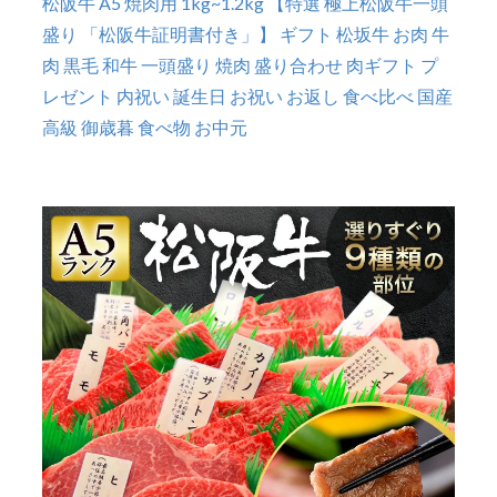
松阪牛 A5 焼肉用 1kg~1.2kg 【特選 極上松阪牛一頭
盛り 「松阪牛証明書付き」】 ギフト 松坂牛 お肉 牛
肉 黒毛 和牛 一頭盛り 焼肉 盛り合わせ 肉ギフト プ
レゼント 内祝い 誕生日 お祝い お返し 食べ比べ 国産
高級 御歳暮 食べ物 お中元