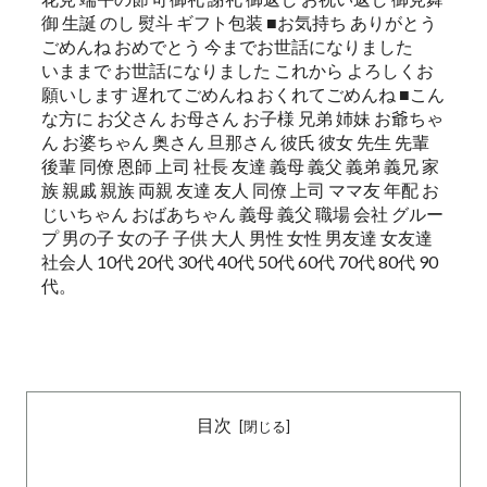
御 生誕 のし 熨斗 ギフト包装 ■お気持ち ありがとう
ごめんね おめでとう 今までお世話になりました
いままで お世話になりました これから よろしくお
願いします 遅れてごめんね おくれてごめんね ■こん
な方に お父さん お母さん お子様 兄弟 姉妹 お爺ちゃ
ん お婆ちゃん 奥さん 旦那さん 彼氏 彼女 先生 先輩
後輩 同僚 恩師 上司 社長 友達 義母 義父 義弟 義兄 家
族 親戚 親族 両親 友達 友人 同僚 上司 ママ友 年配 お
じいちゃん おばあちゃん 義母 義父 職場 会社 グルー
プ 男の子 女の子 子供 大人 男性 女性 男友達 女友達
社会人 10代 20代 30代 40代 50代 60代 70代 80代 90
代。
目次