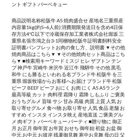
ント ギフト バーベキュー
商品説明名称松阪牛 A5 焼肉盛合せ 産地名三重県産
内容量1kg(約5~6人前) 消費期限発送日を含め4日保
存方法4℃以下で冷蔵保存加工業者株式会社堀坂 三
重県名張市鴻之台3-1同梱物松阪牛証明書飼料安全
証明書パンフレットお肉の食し方、説明書 ▼その他
焼肉商品はこちら▼ ▼その他焼肉セット商品はこち
ら▼ ■検索用キーワードミスジ ヒレ ザブトン テン
プ 神戸牛 宮崎牛 米沢牛 近江牛 飛騨牛 その他 黒毛
和牛 にも勝るといわれる名ブランド牛 松阪牛 を三
重県 堀坂牧場からお客様へお届け ブランド牛 松阪
ビーフ BEEF ビーフ おにく お肉 にく A5 A5ランク
最高等級 カット 肉料理 霜降り 霜降 しもふり ご褒美
おうちグルメ 旨味 サシ 甘み 高級 肉質 上質 人気 お
取り寄せグルメ 食べ物 お取り寄せ 人気 食品 老舗 お
すすめ インスタ インスタ映え 産地直送 ご褒美グル
メ 肉ギフト バーベキュー パーティ ■贈り物に 御正
月 お正月 御年賀 お年賀 おせち 御年始 初盆 お盆 御
中元 お中元 お彼岸 残暑御見舞 寒中お見舞 母の日 父