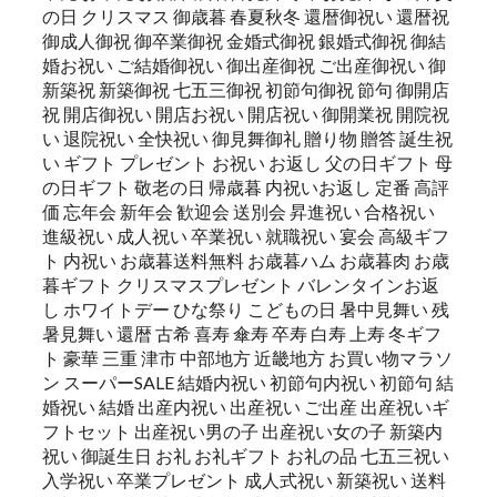
の日 クリスマス 御歳暮 春夏秋冬 還暦御祝い 還暦祝
御成人御祝 御卒業御祝 金婚式御祝 銀婚式御祝 御結
婚お祝い ご結婚御祝い 御出産御祝 ご出産御祝い 御
新築祝 新築御祝 七五三御祝 初節句御祝 節句 御開店
祝 開店御祝い 開店お祝い 開店祝い 御開業祝 開院祝
い 退院祝い 全快祝い 御見舞御礼 贈り物 贈答 誕生祝
い ギフト プレゼント お祝い お返し 父の日ギフト 母
の日ギフト 敬老の日 帰歳暮 内祝いお返し 定番 高評
価 忘年会 新年会 歓迎会 送別会 昇進祝い 合格祝い
進級祝い 成人祝い 卒業祝い 就職祝い 宴会 高級ギフ
ト 内祝い お歳暮送料無料 お歳暮ハム お歳暮肉 お歳
暮ギフト クリスマスプレゼント バレンタインお返
し ホワイトデー ひな祭り こどもの日 暑中見舞い 残
暑見舞い 還暦 古希 喜寿 傘寿 卒寿 白寿 上寿 冬ギフ
ト 豪華 三重 津市 中部地方 近畿地方 お買い物マラソ
ン スーパーSALE 結婚内祝い 初節句内祝い 初節句 結
婚祝い 結婚 出産内祝い 出産祝い ご出産 出産祝いギ
フトセット 出産祝い男の子 出産祝い女の子 新築内
祝い 御誕生日 お礼 お礼ギフト お礼の品 七五三祝い
入学祝い 卒業プレゼント 成人式祝い 新築祝い 送料