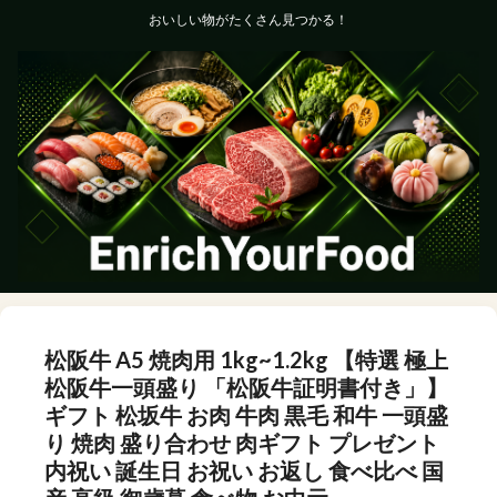
おいしい物がたくさん見つかる！
松阪牛 A5 焼肉用 1kg~1.2kg 【特選 極上
松阪牛一頭盛り 「松阪牛証明書付き」】
ギフト 松坂牛 お肉 牛肉 黒毛 和牛 一頭盛
り 焼肉 盛り合わせ 肉ギフト プレゼント
内祝い 誕生日 お祝い お返し 食べ比べ 国