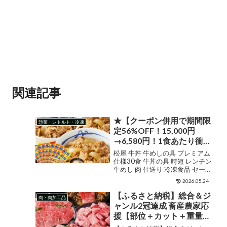
関連記事
★【クーポン併用で期間限
惣菜・レトルト・冷凍
定56%OFF！15,000円
→6,580円！1食あたり衝撃
の213円！新商品の豚汁1
松屋 牛丼 牛めしの具 プレミアム
食おまけつき！3つのセッ
仕様30食 牛丼の具 時短 レンチン
牛めし 肉 仕送り 冷凍食品 セール
トに入れ替え可能！】 松
送料無料 食品 福袋 販売価格
屋 牛丼 牛めしの具 プレミ
2026.05.24
¥15,000ショップ名松屋フーズジ
アム仕様30食 牛丼の具 時
ャンル牛丼購入する 松屋 牛めし
【ふるさと納税】総合＆ジ
肉・肉加工品
短 レンチン 牛めし 肉 仕送
の具(プレミアム仕様)30食セッ...
ャンル2冠達成 畜産農家応
り 冷凍食品 セール 送料無
援【部位＋カット＋重量＋
料 食品 福袋
発送時期が選べる！】宮崎