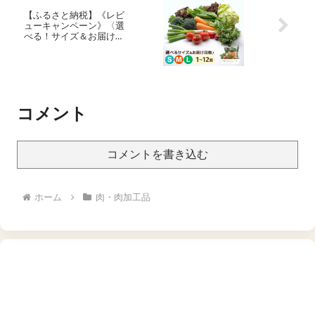
い ギフト 贈答 【送料無
【ふるさと納税】《レビ
料】
ューキャンペーン》〈選
べる！サイズ＆お届け回
数〉綾町旬野菜ギフト 詰
め合わせ 野菜セット 8種
10種 13種 1回 3回 6回 12回
定期便 有機 おまかせ お試
し 新鮮 美味しい ふるさと
納税 送料無料【オーガニ
コメント
ックのまち 宮崎県綾町】
コメントを書き込む
ホーム
肉・肉加工品