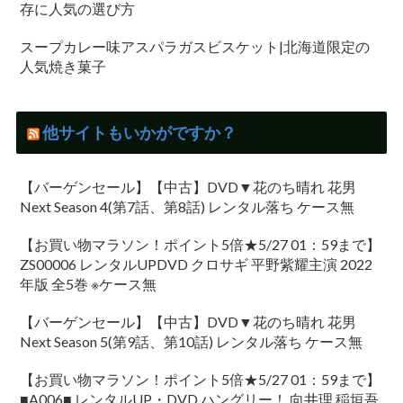
存に人気の選び方
スープカレー味アスパラガスビスケット|北海道限定の
人気焼き菓子
他サイトもいかがですか？
【バーゲンセール】【中古】DVD▼花のち晴れ 花男
Next Season 4(第7話、第8話) レンタル落ち ケース無
【お買い物マラソン！ポイント5倍★5/27 01：59まで】
ZS00006 レンタルUPDVD クロサギ 平野紫耀主演 2022
年版 全5巻 ※ケース無
【バーゲンセール】【中古】DVD▼花のち晴れ 花男
Next Season 5(第9話、第10話) レンタル落ち ケース無
【お買い物マラソン！ポイント5倍★5/27 01：59まで】
■A006■ レンタルUP・DVD ハングリー！ 向井理 稲垣吾