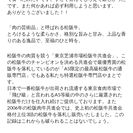
です。また何かあれば必ず利用しようと思います。
ありがとうございました！！
「肉の芸術品」と呼ばれる松阪牛。
とろけるような柔らかさ、格別な旨みと甘み、上品な香
りのある逸品で、至福のひと時を。
松阪牛の肉質を競う「東京芝浦市場松阪牛共進会」。こ
の松阪牛のチャンピオンを決める共進会で最優秀賞の松
阪牛を落札しているのが「A5限定の最高級松阪牛の通
販専門店」でもある私たち特選松阪牛専門店やまとで
す。
日本で一番松阪牛が出荷され流通する東京食肉市場で
「飛び級」と言われるA5等級の中のさらに厳選された
松阪牛だけを仕入れ続けご提供しております。また
2006年の松阪肉牛共進会では、史上初の松阪牛共進会
格付上位3頭の松阪牛を落札し販売いたしました。この
記録はこれからも破られることはないでしょう。