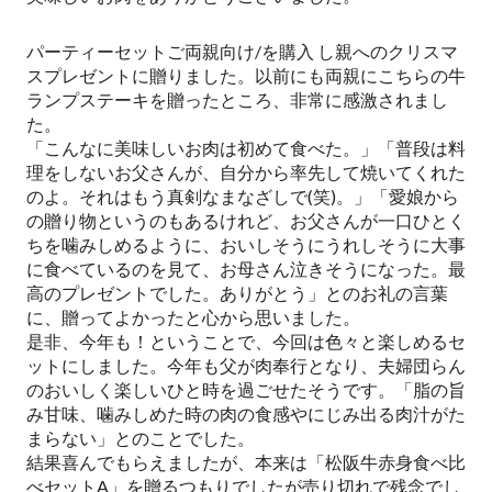
パーティーセットご両親向け/を購入 し親へのクリスマ
スプレゼントに贈りました。以前にも両親にこちらの牛
ランプステーキを贈ったところ、非常に感激されまし
た。
「こんなに美味しいお肉は初めて食べた。」「普段は料
理をしないお父さんが、自分から率先して焼いてくれた
のよ。それはもう真剣なまなざしで(笑)。」「愛娘から
の贈り物というのもあるけれど、お父さんが一口ひとく
ちを噛みしめるように、おいしそうにうれしそうに大事
に食べているのを見て、お母さん泣きそうになった。最
高のプレゼントでした。ありがとう」とのお礼の言葉
に、贈ってよかったと心から思いました。
是非、今年も！ということで、今回は色々と楽しめるセ
ットにしました。今年も父が肉奉行となり、夫婦団らん
のおいしく楽しいひと時を過ごせたそうです。「脂の旨
み甘味、噛みしめた時の肉の食感やにじみ出る肉汁がた
まらない」とのことでした。
結果喜んでもらえましたが、本来は「松阪牛赤身食べ比
べセットA」を贈るつもりでしたが売り切れで残念でし