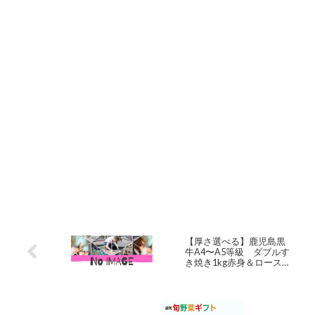
【厚さ選べる】鹿児島黒
牛A4〜A5等級 ダブルす
き焼き1kg赤身＆ロース
厳選のすきやきしゃぶし
ゃぶ福袋 薄切り焼肉 牛肉
国産 和牛 お中元 お歳暮 父
の日 母の日 誕生日 内祝い
プレゼント 贈り物 お祝