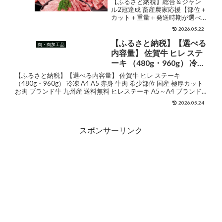
【ふるさと納税】総合＆ジャン
牛【赤身＆霜降り】or【赤
ル2冠達成 畜産農家応援【部位＋
カット＋重量＋発送時期が選べ
身】- 選べるカット 宮崎牛
る！】宮崎牛【赤身＆霜降り】
牛肉 500g 1kg 2kg 送料無
2026.05.22
or【赤身】- 選べるカット 宮崎牛
料 【都城市】
牛肉 500g 1kg 2kg 送料無料 【都
【ふるさと納税】【選べる
肉・肉加工品
城市】 販売価格¥12,500ショッ
内容量】 佐賀牛 ヒレ ステ
プ名...
ーキ （480g・960g） 冷凍
A4 A5 赤身 牛肉 希少部位
【ふるさと納税】【選べる内容量】 佐賀牛 ヒレ ステーキ
国産 極厚カット お肉 ブラ
（480g・960g） 冷凍 A4 A5 赤身 牛肉 希少部位 国産 極厚カット
お肉 ブランド牛 九州産 送料無料 ヒレステーキ A5～A4 ブランド
ンド牛 九州産 送料無料 ヒ
牛 ステーキ肉 焼肉 人気 ラ...
レステーキ A5～A4 ブラン
2026.05.24
ド牛 ステーキ肉 焼肉 人気
ランキング 牛肉 国産 佐賀
スポンサーリンク
県産 黒毛和牛 【D500-
002】