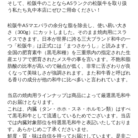
そして、松阪牛のことならA5ランクの松阪牛を取り扱
う私たち丸中本店にぜひご用命ください！
松阪牛A5マエバラの余分な脂を除去し、使い易い大き
さ（300g）にカットしました。そのまま焼肉用にスラ
イスできます。日本が世界に誇る三大ブランド和牛の一
つ「松阪牛」は正式には「まつさかうし」と読みます。
全国の肥育素牛（黒毛和種）を三重県内の指定された生
産エリアで肥育されたメス牛の事を言います。不飽和脂
肪酸の比率が高いので融点が低く、非常に舌ざわりが良
くなって美味しさが強調されます。また和牛香と呼ばれ
る香りの成分が他の和牛に比べ多いと言われています。
当店の焼肉用ラインナップは商品によって厳選黒毛和牛
のお届けとなります。
これは、内臓（タン・ホホ・スネ・ホルモン類）はすべ
て黒毛和牛として流通しているためでございます。当店
では内臓対象部位を特選黒毛和牛と表記いたしておりま
す。あらかじめご了承くださいませ。
鮮度・質・味は自信を持ってお届けしています。是非ご