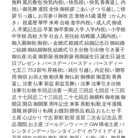
無料 風呂敷包 快気内祝い 快気祝い 快気 香典返し 内
祝い 御見舞 退院 全快 御挨拶 ごあいさつ 引越しご挨
拶 引っ越し お宮参り御祝 志 進物 61歳 還暦（かんれ
き） 祝還暦 華甲 米寿 合格 進学内祝い 成人式 御成
人 卒業記念品 卒業 御卒業御 入学 入学内祝い 小学校
中学校 高校 大学 社会人 初任給 幼稚園 入園内祝い
御入園御祝 御祝い 金婚式 銀婚式 結婚記念日 御結婚
ご結婚 御結婚御祝 結婚式 引き出物 引出物 引き菓子
御出産 出産 御新築 祝御新築 祝御誕生日 誕生日 誕生
日プレゼント バースデー バースディ バースディー
七五三 753 節句 昇格祝い 就任 引越し 内定祝い 贈答
用 御供 お供え物 粗供養 御仏前 御佛前 御霊前 香典
返し 法要 仏事 新盆 新盆見舞い 法事 法事引き出物
法事引出物 年回忌法要 一周忌 三回忌 七回忌 十三回
忌 十七回忌 二十三回忌 二十七回忌 御膳料 御布施 御
開店 開店 御開業 周年記念 来客 異動 転勤 定年退職
退職 挨拶回り 転職 お餞別 贈答品 粗品 おもたせ 手
土産 心ばかり 寸志 新歓 歓迎 送迎 二次会 記念品 景
品 開院 お土産 ゴールデンウィーク GW 帰省土産 バ
レンタインデー バレンタインデイ ホワイトデイ お
花見 端午の節句 御礼 謝礼 御返し お祝い返し 御見舞