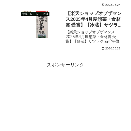
わせ 惣菜 おかず カレー 保存食
スコーヒー お中元 お中元
2026.05.24
食品 2024 グルメ 個包装 アイス
コーヒー ギフト お中元 グ
コーヒー お中元 お中元 コーヒー
【楽天ショップオブザマン
惣菜・レトルト・冷凍
ルメ 暑中 見舞い お中元 夏
ギフト お中元 グルメ ...
ス2025年4月度惣菜・食材
ギフト セット
賞 受賞】【冷蔵】サツラ
ク 石狩平野大地の夢牛乳
【楽天ショップオブザマンス
1000ML
2025年4月度惣菜・食材賞 受
賞】【冷蔵】サツラク 石狩平野
大地の夢牛乳 1000ML 販売価格
2026.05.22
¥1,280ショップ名STAMPEDEジ
ャンル牛乳購入する 13時までの
ご注文で当日発送!※水土日祝日
スポンサーリンク
除く。お得なま...