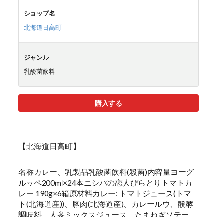
ショップ名
北海道日高町
ジャンル
乳酸菌飲料
購入する
【北海道日高町】
名称カレー、乳製品乳酸菌飲料(殺菌)内容量ヨーグ
ルッペ200ml×24本ニシパの恋人びらとりトマトカ
レー 190g×6箱原材料カレー: トマトジュース(トマ
ト(北海道産))、豚肉(北海道産)、カレールウ、醗酵
調味料、人参ミックスジュース、たまねぎソテー、