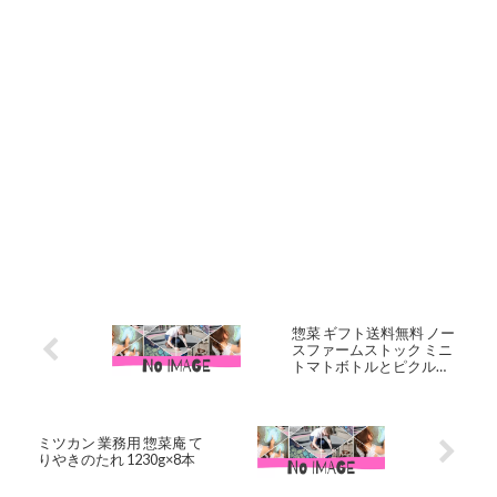
惣菜 ギフト送料無料 ノー
スファームストック ミニ
トマトボトルとピクルス
セット(TP-09)【ジュース
とまとジュース 漬物 ピク
ルス つまみ おつまみ 惣菜
酢漬け】[card]【SSS_1】
ミツカン 業務用 惣菜庵 て
りやきのたれ 1230g×8本