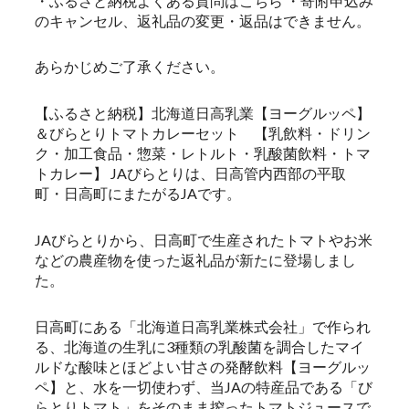
・ふるさと納税よくある質問はこちら ・寄附申込み
のキャンセル、返礼品の変更・返品はできません。
あらかじめご了承ください。
【ふるさと納税】北海道日高乳業【ヨーグルッペ】
＆びらとりトマトカレーセット 【乳飲料・ドリン
ク・加工食品・惣菜・レトルト・乳酸菌飲料・トマ
トカレー】 JAびらとりは、日高管内西部の平取
町・日高町にまたがるJAです。
JAびらとりから、日高町で生産されたトマトやお米
などの農産物を使った返礼品が新たに登場しまし
た。
日高町にある「北海道日高乳業株式会社」で作られ
る、北海道の生乳に3種類の乳酸菌を調合したマイ
ルドな酸味とほどよい甘さの発酵飲料【ヨーグルッ
ペ】と、水を一切使わず、当JAの特産品である「び
らとりトマト」をそのまま搾ったトマトジュースで