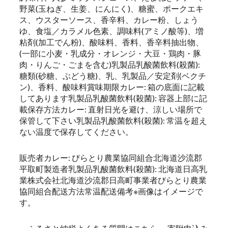
野菜(玉ねぎ、生姜、にんにく)、糖蜜、ポークエキ
ス、ウスターソース、香辛料、カレー粉、しょう
ゆ、食塩／カラメル色素、調味料(アミノ酸等)、増
粘剤(加工でん粉)、酸味料、香料、香辛料抽出物、
(一部に小麦・乳成分・オレンジ・大豆・鶏肉・豚
肉・りんご・ごまを含む)乳製品乳酸菌飲料(殺菌):
糖類(砂糖、ぶどう糖)、乳、乳製品／安定剤(ベクチ
ン)、香料、酸味料賞味期限カレー: 箱の底面に記載
してあります乳製品乳酸菌飲料(殺菌): 容器上部に記
載保存方法カレー: 直射日光を避け、涼しい場所で
保管して下さい乳製品乳酸菌飲料(殺菌): 常温を超え
ない温度で保存してください。
販売者カレー: びらとり農業協同組合北海道沙流郡
平取町製造者乳製品乳酸菌飲料(殺菌): 北海道日高乳
業株式会社北海道沙流郡日高町事業者びらとり農業
協同組合配送方法常温配送備考※画像はイメージで
す。