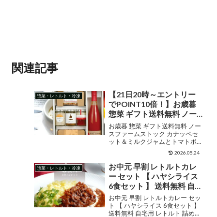
関連記事
【21日20時～エントリー
惣菜・レトルト・冷凍
でPOINT10倍！】お歳暮
惣菜 ギフト送料無料 ノー
スファームストック カナ
お歳暮 惣菜 ギフト送料無料 ノー
ッペセット＆ミルクジャム
スファームストック カナッペセ
ット＆ミルクジャムとトマトボ
とトマトボトルセット
トルセット(JMDS-06)【御歳暮
(JMDS-06)【御歳暮 グルメ
2026.05.24
冬ギフト グルメ 人気 ジュース 詰
ジュース とまとジュース
め合わせ とまとジュース ベジタ
お中元 早割 レトルトカレ
惣菜・レトルト・冷凍
ベジタブル ピクルス つま
ブル ピクルス つまみ 内祝い お返
ー セット 【 ハヤシライス
し】【...
み 内祝い】[card]
6食セット 】 送料無料 自宅
【SSS_1】
用 レトルト 詰め合わせ 惣
お中元 早割 レトルトカレー セッ
菜 おかず カレー 保存食 食
ト 【 ハヤシライス 6食セット 】
送料無料 自宅用 レトルト 詰め合
品 2024 グルメ 個包装 アイ