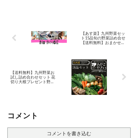
【あす楽】九州野菜セッ
ト15品旬の野菜詰め合せ
【送料無料】おまかせ詰
め合わせセット！人気の
セット！西日本【セッ
ト】
【送料無料】九州野菜お
試し詰め合わせセット 花
切り大根プレゼント野菜
18品ベストセレクション
九州で採れた美味しい野
菜を選りすぐりでたっぷ
り18品詰めてお届け！｜
野菜セット 九州産 野菜 詰
め合わせ 夏 ギフト やさい
コメント
セット 送料込 お取り寄せ
グルメ
コメントを書き込む