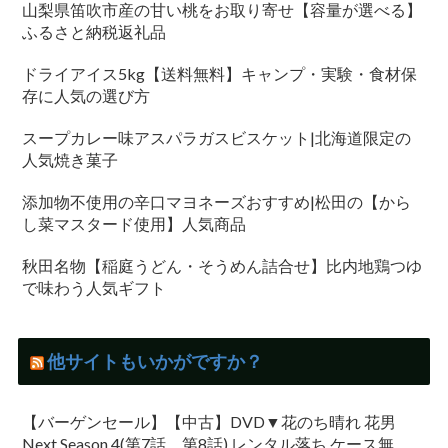
山梨県笛吹市産の甘い桃をお取り寄せ【容量が選べる】
ふるさと納税返礼品
ドライアイス5kg【送料無料】キャンプ・実験・食材保
存に人気の選び方
スープカレー味アスパラガスビスケット|北海道限定の
人気焼き菓子
添加物不使用の辛口マヨネーズおすすめ|松田の【から
し菜マスタード使用】人気商品
秋田名物【稲庭うどん・そうめん詰合せ】比内地鶏つゆ
で味わう人気ギフト
他サイトもいかがですか？
【バーゲンセール】【中古】DVD▼花のち晴れ 花男
Next Season 4(第7話、第8話) レンタル落ち ケース無