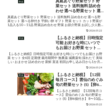
真庭あぐり野菜セット 野
野菜
菜セット 送料無料 詰め合
わせ 選べる野菜セット 選
べる卵付き 平飼い卵 ギフ
真庭あぐり野菜セット 野菜セット 送料無料 詰め合わせ 選べる野
ト 野菜 セット カット野菜
菜セット 選べる卵付き 平飼い卵 ギフト 野菜 セット カット野菜が
1品入る10～11品 野菜詰め合わせ 野菜 お節介野菜 お試し少人数
が1品入る10～11品 野菜詰
セット 岡山県真庭市産 岡山産北海道沖縄...
め合わせ 野菜 お節介野菜
2026.05.22
お試し少人数セット 岡山
【ふるさと納税】日時指定
野菜
県真庭市産 岡山産北海道
可能 お好きな時にいつで
沖縄一部地域配送不可
もお届け お野菜 セット 全6
回 定期便 栽培期間中 無農
【ふるさと納税】日時指定可能 お好きな時にいつでもお届け お野
薬 減農薬旬 採れたて 美味
菜 セット 全6回 定期便 栽培期間中 無農薬 減農薬旬 採れたて 美味
しい おまかせ 詰め合わせ 新鮮 直送 初回お申し込み日から1か月前
しい おまかせ 詰め合わせ
後発送 販売価格¥30,000ショップ...
新鮮 直送 初回お申し込み
2026.05.24
日から1か月前後発送
【ふるさと納税】 【12回
野菜
毎月コース】雲仙のめぐみ
旬の野菜セット (S)【卵6個
付き】 8〜10品目セット
【ふるさと納税】 【12回毎月コ
[長崎県農産品流通 長崎県
ース】雲仙のめぐみ 旬の野菜セ
ット (S)【卵6個付き】 8〜10品
雲仙市 item1575] 野菜 定
目セット 野菜 定期 野菜セット フ
期 野菜セット フルーツ 果
2026.05.22
ルーツ 果物 くだもの 卵 たまご
物 くだもの 卵 たまご レビ
レビューキャンペーン 販売価格