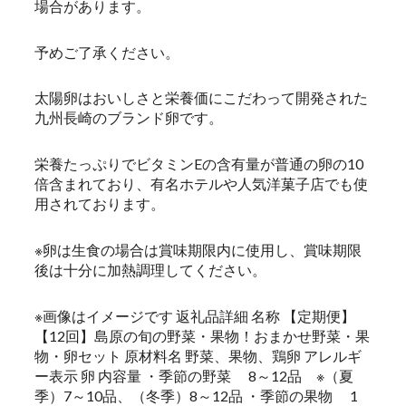
場合があります。
予めご了承ください。
太陽卵はおいしさと栄養価にこだわって開発された
九州長崎のブランド卵です。
栄養たっぷりでビタミンEの含有量が普通の卵の10
倍含まれており、有名ホテルや人気洋菓子店でも使
用されております。
※卵は生食の場合は賞味期限内に使用し、賞味期限
後は十分に加熱調理してください。
※画像はイメージです 返礼品詳細 名称 【定期便】
【12回】島原の旬の野菜・果物！おまかせ野菜・果
物・卵セット 原材料名 野菜、果物、鶏卵 アレルギ
ー表示 卵 内容量 ・季節の野菜 8～12品 ※（夏
季）7～10品、（冬季）8～12品 ・季節の果物 1