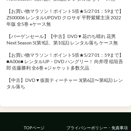
【お買い物マラソン！ポイント5倍★5/27 01：59まで】
ZS00006 レンタルUPDVD クロサギ 平野紫耀主演 2022
年版 全5巻 ※ケース無
【バーゲンセール】【中古】DVD▼花のち晴れ 花男
Next Season 5(第9話、第10話) レンタル落ち ケース無
【お買い物マラソン！ポイント5倍★5/27 01：59まで】
■A006■ レンタルUP・DVD ハングリー！ 向井理 稲垣吾
郎 佐藤勝利 全6巻 ※ジャケット多数欠品
【中古】DVD▼仮面ティーチャー 3(第6話〜第8話) レン
タル落ち
TOPページ
プライバシーポリシー・免責事項