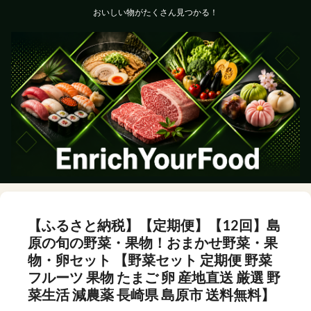
おいしい物がたくさん見つかる！
【ふるさと納税】【定期便】【12回】島
原の旬の野菜・果物！おまかせ野菜・果
物・卵セット 【野菜セット 定期便 野菜
フルーツ 果物 たまご 卵 産地直送 厳選 野
菜生活 減農薬 長崎県 島原市 送料無料】