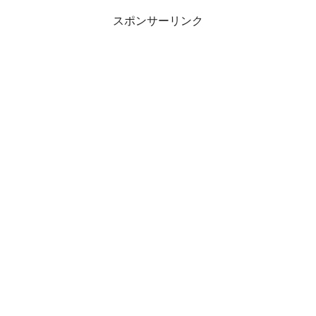
ューキャンペーン
¥110,000ショップ名長崎県雲仙
スポンサーリンク
市...