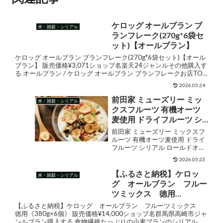
ケロッグ オールブラン ブ
米・雑穀・シリアル
ランフレーク(270g*6袋セ
ット)【オールブラン】
ケロッグ オールブラン ブランフレーク(270g*6袋セット)【オール
ブラン】 販売価格¥3,071ショップ名楽天24ジャンルその他購入す
る オールブラン / ケロッグ オールブラン ブランフレークお店TOP
＞フード＞穀物・豆・麺類＞シリア...
2026.05.24
前田家 ミューズリー ミッ
米・雑穀・シリアル
クスフルーツ 有機オーツ
麦使用 ドライフルーツ シ
リアル ロールドオーツ レ
前田家 ミューズリー ミックスフ
ーズン ナッツ シード オー
ルーツ 有機オーツ麦使用 ドライ
フルーツ シリアル ロールドオー
ガニック 糖質 ダイエット
ツ レーズン ナッツ シード オーガ
食物繊維 送料無料
2026.05.23
ニック 糖質 ダイエット 食物繊維
送料無料 販売価格¥1,298ショッ
【ふるさと納税】ケロッ
米・雑穀・シリアル
プ名MAEDAYA 前田家ジャンル
グ オールブラン フルー
ミ...
ツミックス 徳用
《380g×6個》
【ふるさと納税】ケロッグ オールブラン フルーツミックス
徳用《380g×6個》 販売価格¥14,000ショップ名群馬県高崎市ジャ
ンルブラン購入する 食物繊維たっぷりの小麦ブランのシリアル。