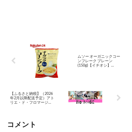
ムソー オーガニックコー
ンフレーク プレーン
(150g)【イチオシ】
【org_2】
【ふるさと納税】（2026
年2月以降配送予定）アト
リエ・ド・フロマージュ
5種のチーズセット (カマ
ンベール・カマンブル
ー・硬質チーズ・ブルー
チーズ・モッツァレラ) チ
コメント
ーズ 詰め合わせ 食べ比べ
おつまみ お歳暮 お中元 国