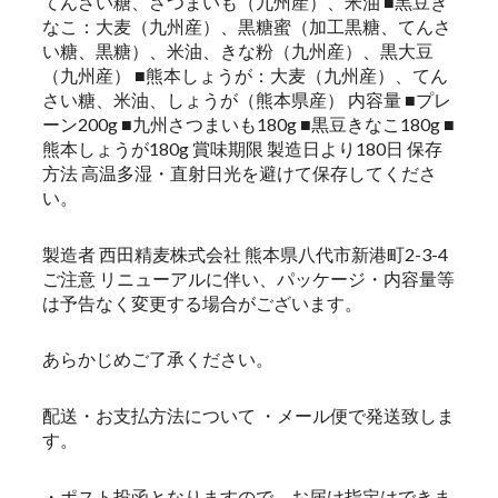
てんさい糖、さつまいも（九州産）、米油 ■黒豆き
なこ：大麦（九州産）、黒糖蜜（加工黒糖、てんさ
い糖、黒糖）、米油、きな粉（九州産）、黒大豆
（九州産） ■熊本しょうが：大麦（九州産）、てん
さい糖、米油、しょうが（熊本県産） 内容量 ■プレ
ーン200g ■九州さつまいも180g ■黒豆きなこ180g ■
熊本しょうが180g 賞味期限 製造日より180日 保存
方法 高温多湿・直射日光を避けて保存してくださ
い。
製造者 西田精麦株式会社 熊本県八代市新港町2-3-4
ご注意 リニューアルに伴い、パッケージ・内容量等
は予告なく変更する場合がございます。
あらかじめご了承ください。
配送・お支払方法について ・メール便で発送致しま
す。
・ポスト投函となりますので、お届け指定はできま