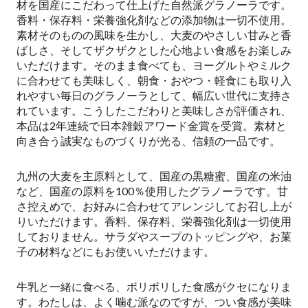
材を国産にこだわって仕上げた自然派グラノーラです。
香料・保存料・栄養強化剤などの添加物は一切不使用。
素材そのものの風味を生かし、大麦のやさしい甘みと香
ばしさ、そしてザクザクとした心地よい食感をお楽しみ
いただけます。そのまま食べても、ヨーグルトやミルク
に合わせても美味しく、朝食・おやつ・軽食にも取り入
れやすい毎日のグラノーラとして、幅広い世代に支持さ
れています。こうしたこだわりと美味しさが評価され、
本品は2年連続で日本雑穀アワード金賞を受賞。素材と
向き合う誠実なものづくりが光る、信頼の一品です。
九州の大麦を主原料として、国産の黒糖蜜、国産の米油
など、国産の原料を100％使用したグラノーラです。甘
さ控えめで、お好みに合わせてアレンジしてお召し上が
りいただけます。香料、保存料、栄養強化剤は一切使用
しておりません。サラダやスープのトッピングや、お菓
子の材料などにもお使いいただけます。
牛乳と一緒に食べる、ボリボリした食感がクセになりま
す。わたしは、よく噛む派なのですが、つい食感が美味