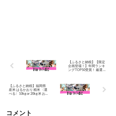
【ふるさと納税】【限定
企画登場！】年間ランキ
ングTOP50受賞！ 厳選 シ
ャインマスカット 約
650g〜約5kgまで選べる
内容量 《9月上旬-11月中
旬頃出荷》 シャインマス
【ふるさと納税】福岡県
カット 岡山 マスカット 先
産米 はるかおり 精米 〈選
行予約 期間限定 限定 ぶど
べる〉10kg or 20kg 米 お
う 定期便 ランキング1位
米 白米 ブレンド米 コメ ご
フルーツ 果物 晴王 2kg
飯 ごはん ライス 1袋あた
り5kg 2袋 4袋 国産 福岡県
香春町 送料無料【令和6
コメント
年産】【令和7年産 / 2025