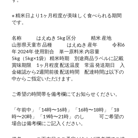
※ 精米日より1ヶ月程度が美味しく食べられる期間
です。
名称 はえぬき 5kg 区分 精米 産地
山形県天童市 品種 はえぬき 産年 令和6
年 2024年 使用割合 単一原料米 内容量
5kg（5kg×1袋） 精米時期 別途商品ラベルに記載
賞味期限 1ヶ月程度 配送温度 常温 発送期日 入
金確認から2週間前後 配送時間 配達時間は以下の
中からご指定いただけます。
ご希望の時間帯を備考欄にてお知らせください。
「午前中」「14時〜16時」 「16時〜18時」「18
時〜20時」 「19時〜21時」 のし 可ご希望の
場合は備考欄にご記入ください。