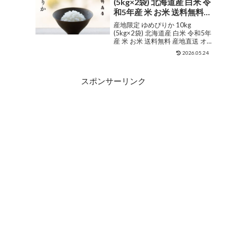
(5kg×2袋) 北海道産 白米 令
送料...
おすすめ 人気 口コミ
和5年産 米 お米 送料無料
産地直送 オプションで真
産地限定 ゆめぴりか 10kg
空パックに変更可
(5kg×2袋) 北海道産 白米 令和5年
産 米 お米 送料無料 産地直送 オ
プションで真空パックに変更可
2026.05.24
販売価格¥5,180ショップ名丸吉
茅野商店 北海道ジャンル白米購
入する 北海道米の常識を超え
スポンサーリンク
た、も...