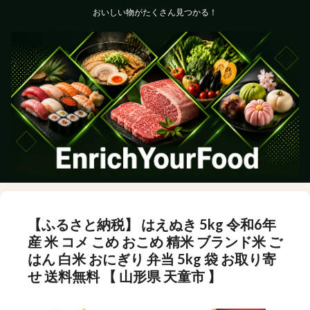
おいしい物がたくさん見つかる！
【ふるさと納税】 はえぬき 5kg 令和6年
産 米 コメ こめ おこめ 精米 ブランド米 ご
はん 白米 おにぎり 弁当 5kg 袋 お取り寄
せ 送料無料 【 山形県 天童市 】