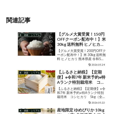
関連記事
【グルメ大賞受賞！150円
米・雑穀・シリアル
OFFクーポン配布中！】米
30kg 送料無料 ヒノヒカリ
熊本県産 令和5年産 ひのひ
【グルメ大賞受賞！200円OFFク
かり 米30キロ 送料無料 玄
ーポン配布中！】米 30kg 送料無
料 ヒノヒカリ 熊本県産 令和5年
米 30kg 送料無料 お米
産 ひのひかり 米30キロ 送料無料
30kg 送料無料 お米 30kg
2026.05.24
玄米 30kg 送料無料 お米 30kg 送
こめたつ 備蓄米 非常用 米
料無料 お米 30kg こめたつ 備蓄
【ふるさと納税】【定期
米・雑穀・シリアル
30キロ 白米 あす楽
米 非常用 米3...
便】※令和7年 新米予約※特
Aランク特別栽培米 コシ
ヒカリ 5kg（全12回） 兵
【ふるさと納税】【定期便】※令
庫県 丹波篠山市 白米
和7年 新米予約※特Aランク特別
栽培米 コシヒカリ 5kg（全12
100％単一原料米 産地直送
回） 兵庫県 丹波篠山市 白米
米 贈答 おいしい お米 精米
2026.05.22
100％単一原料米 産地直送米 贈
ブランド おこめ 健康 ギフ
答 おいしい お米 精米 ブランド
産地限定 ゆめぴりか 10kg
米・雑穀・シリアル
ト 内祝い 贈り物 送料無料
おこめ 健康 ギフト 内祝い 贈り物