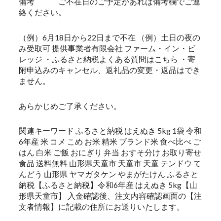
備考 ご不在日のご予定があれば備考欄でご連
絡ください。
（例）6月18日から22日まで不在 （例）土日の夜の
み受取可 提供事業者有限会社 ファーム・イン・ビ
レッジ ・ふるさと納税よくある質問はこちら ・寄
附申込みのキャンセル、返礼品の変更・返品はでき
ません。
あらかじめご了承ください。
関連キーワード ふるさと納税 はえぬき 5kg 1袋 令和
6年産 米 コメ こめ お米 精米 ブランド米 食べ比べ ご
はん 白米 ご飯 おにぎり 弁当 おすそ分け お取り寄せ
食品 送料無料 山形県天童市 天童市 天童 テンドウ て
んどう 山形県 ヤマガタケン やまがたけん ふるさと
納税【ふるさと納税】令和6年産 はえぬき 5kg【山
形県天童市】 入金確認後、注文内容確認画面の【注
文者情報】に記載の住所にお送りいたします。