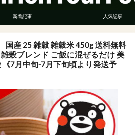
新着記事
人気記事
国産 25 雑穀 雑穀米 450g 送料無料
 雑穀ブレンド ご飯に混ぜるだけ 美
 《7月中旬-7月下旬頃より発送予