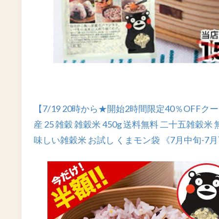
【7/19 20時から★開始2時間限定40％OFFク
産 25 雑穀 雑穀米 450g 送料無料 二十五雑
味しい雑穀米 お試し くまモン袋 《7月中旬-7