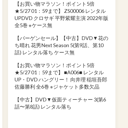
【お買い物マラソン！ポイント5倍
★5/27 01：59まで】 ZS00006 レンタル
UPDVD クロサギ 平野紫耀主演 2022年版
全5巻 ※ケース無
【バーゲンセール】【中古】DVD▼花の
ち晴れ 花男Next Season 5(第9話、第10
話) レンタル落ち ケース無
【お買い物マラソン！ポイント5倍
★5/27 01：59まで】 ■A006■ レンタル
UP・DVD ハングリー！ 向井理 稲垣吾郎
佐藤勝利 全6巻 ※ジャケット多数欠品
【中古】DVD▼仮面ティーチャー 3(第6
話〜第8話) レンタル落ち