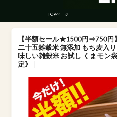
TOPページ
【半額セール★1500円⇒750円】 
二十五雑穀米 無添加 もち麦入り
味しい雑穀米 お試し くまモン袋
定》 |