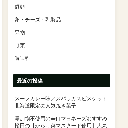
麺類
卵・チーズ・乳製品
果物
野菜
調味料
最近の投稿
スープカレー味アスパラガスビスケット|
北海道限定の人気焼き菓子
添加物不使用の辛口マヨネーズおすすめ|
松田の【からし菜マスタード使用】人気