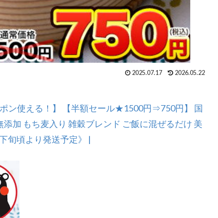
2025.07.17
2026.05.22
ーポン使える！】 【半額セール★1500円⇒750円】 国
穀米 無添加 もち麦入り 雑穀ブレンド ご飯に混ぜるだけ 美
月下旬頃より発送予定》 |