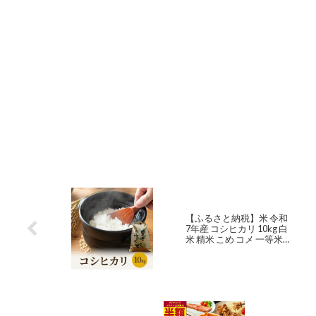
【ふるさと納税】米 令和
7年産 コシヒカリ 10kg 白
米 精米 こめ コメ 一等米
特A 特a米 新米 こしひか
り 山心ファーム 福井 福井
県 若狭町 お届け：2025
年10月より順次発送