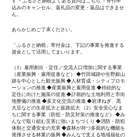
す ・ふるさと納税よくある質問はこちら ・寄付申
込みのキャンセル、返礼品の変更・返品はできませ
ん。
あらかじめご了承ください。
「ふるさと納税」寄付金は、下記の事業を推進する
資金として活用してまいります。
（1）雇用創出・定住／交流人口増加に関する事業
（産業振興・雇用促進など） ◆竹田城跡や生野銀山
跡を中心とした観光振興 ◆人材育成・シティプロモ
ーションの推進 ◆産業振興と雇用促進 ◆持続的な
定住に向けた施策の促進 ◆計画的な土地利用と市街
地整備の推進 ◆多文化交流の推進 ◆岩津ねぎ、黒
大豆などの生産拡大と販路拡大 （2）安全安心なま
ちに関する事業（防犯・防災対策の推進など） ◆み
んなで取り組む災害に強いまちづくり ◆消防・防犯
体制と交通安全の充実 ◆森林が持つ多面的な機能を
発揮させる林業の振興 ◆みんなで支える地域福祉の