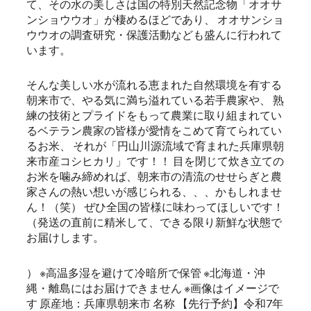
て、その水の美しさは国の特別天然記念物「オオサ
ンショウウオ」が棲めるほどであり、 オオサンショ
ウウオの調査研究・保護活動なども盛んに行われて
います。
そんな美しい水が流れる恵まれた自然環境を有する
朝来市で、やる気に満ち溢れている若手農家や、 熟
練の技術とプライドをもって農業に取り組まれてい
るベテラン農家の皆様が愛情をこめて育てられてい
るお米、 それが「円山川源流域で育まれた兵庫県朝
来市産コシヒカリ」です！！ 目を閉じて炊き立ての
お米を噛み締めれば、朝来市の清流のせせらぎと農
家さんの熱い想いが感じられる、、、かもしれませ
ん！（笑） ぜひ全国の皆様に味わってほしいです！
（発送の直前に精米して、できる限り新鮮な状態で
お届けします。
） ※高温多湿を避けて冷暗所で保管 ※北海道・沖
縄・離島にはお届けできません ※画像はイメージで
す 原産地：兵庫県朝来市 名称 【先行予約】令和7年