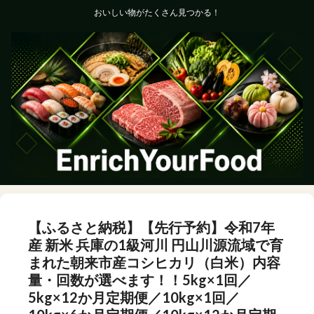
おいしい物がたくさん見つかる！
【ふるさと納税】【先行予約】令和7年
産 新米 兵庫の1級河川 円山川源流域で育
まれた朝来市産コシヒカリ（白米）内容
量・回数が選べます！！5kg×1回／
5kg×12か月定期便／10kg×1回／