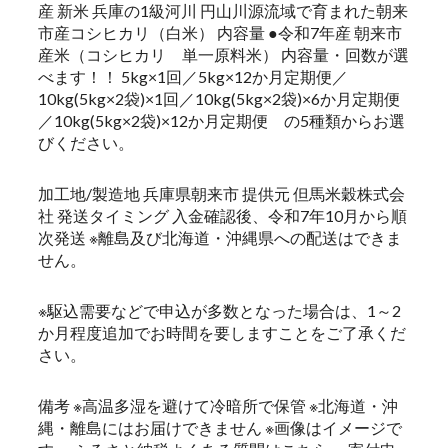
産 新米 兵庫の1級河川 円山川源流域で育まれた朝来
市産コシヒカリ（白米） 内容量 ●令和7年産 朝来市
産米（コシヒカリ 単一原料米） 内容量・回数が選
べます！！ 5kg×1回／5kg×12か月定期便／
10kg(5kg×2袋)×1回／10kg(5kg×2袋)×6か月定期便
／10kg(5kg×2袋)×12か月定期便 の5種類からお選
びください。
加工地/製造地 兵庫県朝来市 提供元 但馬米穀株式会
社 発送タイミング 入金確認後、令和7年10月から順
次発送 ※離島及び北海道・沖縄県への配送はできま
せん。
※駆込需要などで申込が多数となった場合は、1～2
か月程度追加でお時間を要しますことをご了承くだ
さい。
備考 ※高温多湿を避けて冷暗所で保管 ※北海道・沖
縄・離島にはお届けできません ※画像はイメージで