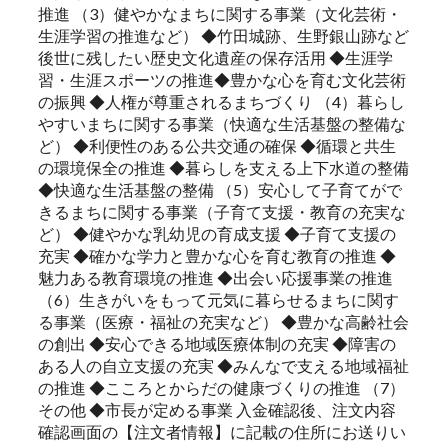
推進 （3）健やかなまちに関する事業（文化芸術・
生涯学習の推進など） ◆竹田城跡、生野銀山跡など
後世に残したい歴史文化遺産の保存活用 ◆生涯学
習・生涯スポーツの推進◆豊かな心を育む文化芸術
の振興 ◆人権が尊重されるまちづくり （4）暮らし
やすいまちに関する事業（快適な生活基盤の整備な
ど） ◆利便性のある公共交通の確保 ◆循環と共生
の環境保全の推進 ◆暮らしを支える上下水道の整備
◆快適な生活基盤の整備 （5）安心して子育てがで
きるまちに関する事業（子育て支援・教育の充実な
ど） ◆健やかな乳幼児の育成支援 ◆子育て支援の
充実 ◆確かな学力と豊かな心を育む教育の推進 ◆
魅力ある教育環境の推進 ◆出会い応援事業の推進
（6）生きがいをもって元気に暮らせるまちに関す
る事業（医療・福祉の充実など） ◆豊かな高齢社会
の創出 ◆安心できる地域医療体制の充実 ◆障害の
ある人の自立支援の充実 ◆みんなで支える地域福祉
の推進 ◆こころとからだの健康づくりの推進 （7）
その他 ◆市長が定める事業 入金確認後、注文内容
確認画面の【注文者情報】に記載の住所にお送りい