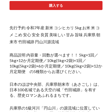
購入する
先行予約 令和7年産 新米 コシヒカリ 5kg お米 米 コ
メ こめ 安心 安全 良質 美味しい 甘み 旨味 兵庫県 朝
来市 竹田城跡 円山川源流域
商品説明 内容量・回数が選べます！！ 5kg×1回／
5kg×12か月定期便／10kg(5kg×2袋)×1回／
10kg(5kg×2袋)×6か月定期便／10kg(5kg×2袋)×12か
月定期便 の5種類からお選びください。
日本のほぼ中央部、兵庫県朝来市（あさごし）は、
日本100名城である天空の城「竹田城跡」を有す
る、歴史ロマンあふれるまちです。
兵庫県の1級河川「円山川」の源流域に位置してい