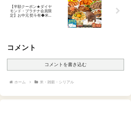
【半額クーポン★ダイヤ
モンド・プラチナ会員限
定】お中元 熨斗有◆米に
あう 肉 1.7kg超 9種！ バラ
エティ福肉袋 武田ハム お
肉 食べ比べ セット バーベ
キュー チャーシュー プル
コギ カルビ ベーコン 手羽
元 フランク
コメント
コメントを書き込む
ホーム
米・雑穀・シリアル