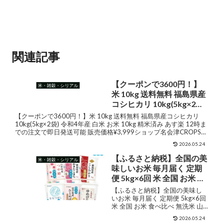
関連記事
【クーポンで3600円！】
米・雑穀・シリアル
米 10kg 送料無料 福島県産
コシヒカリ 10kg(5kg×2袋)
令和4年産 白米 お米 10kg
【クーポンで3600円！】米 10kg 送料無料 福島県産コシヒカリ
精米済み あす楽 12時まで
10kg(5kg×2袋) 令和4年産 白米 お米 10kg 精米済み あす楽 12時ま
での注文で即日発送可能 販売価格¥3,999ショップ名会津CROPS米
の注文で即日発送可能
直販・楽天市場...
2026.05.24
【ふるさと納税】全国の美
米・雑穀・シリアル
味しいお米 毎月届く 定期
便 5kg×6回 米 全国 お米 食
べ比べ 無洗米 山形県産 つ
【ふるさと納税】全国の美味し
や姫 秋田県産 あきたこま
いお米 毎月届く 定期便 5kg×6回
米 全国 お米 食べ比べ 無洗米 山
ち 新潟県産 コシヒカリ 岩
形県産 つや姫 秋田県産 あきたこ
手県産 ひとめぼれ 北海道
2026.05.24
まち 新潟県産 コシヒカリ 岩手県