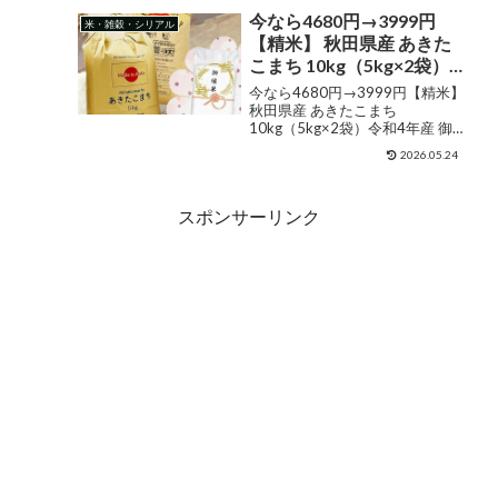
産 ななつぼし ゆめぴりか
産 ひとめぼれ 北海道産 ななつぼ
今なら4680円→3999円
米・雑穀・シリアル
安心安全 ヤマトライス お
し ゆめぴりか 安心安全 ヤマト
【精米】 秋田県産 あきた
ラ...
取り寄せ 送料無料
こまち 10kg（5kg×2袋）
令和4年産 御縁米（縁結
今なら4680円→3999円【精米】
び）150g プレゼント付き
秋田県産 あきたこまち
10kg（5kg×2袋）令和4年産 御
縁米（縁結び）150g プレゼント
2026.05.24
付き 販売価格¥3,999ショップ名
水菜土農園ジャンル白米購入す
る 美味しいお米は、食卓を変え
スポンサーリンク
る。 米どこ...