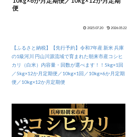
10kg×6か月定期便／10kg×12か月定期
便
2025.07.20
2026.05.22
【ふるさと納税】【先行予約】令和7年産 新米 兵庫
の1級河川 円山川源流域で育まれた朝来市産コシヒ
カリ（白米）内容量・回数が選べます！！5kg×1回
／5kg×12か月定期便／10kg×1回／10kg×6か月定期
便／10kg×12か月定期便