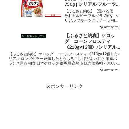
ラノーラ・クランチ＞...
750g | シリアル フルーツ
グラノーラ 朝食 朝ごはん
【ふるさと納税】【選べる個
健康 置き換え 食物繊維 鉄
数】カルビー フルグラ 750g | シ
リアル フルーツグラノーラ 朝食
分 ビタミン 減塩 栄養補助
朝ごはん 健康 置き換え 食物繊維
食べ比べ 栃木県 宇都宮市
2026.05.23
鉄分 ビタミン 減塩 栄養補助 食べ
比べ 栃木県 宇都宮市 販売価格
【ふるさと納税】ケロッ
米・雑穀・シリアル
¥15,000ショップ名栃木県宇都
グ コーンフロスティ
宮...
《210g×12個》/シリアル
ロングセラー 厳選したと
【ふるさと納税】ケロッグ コーンフロスティ《210g×12個》/シ
うもろこし ほどよい甘さ
リアル ロングセラー 厳選したとうもろこし ほどよい甘さ 栄養バ
ランス満点 朝食 日本ケロッグ 群馬県 高崎市 販売価格¥17,000シ
栄養バランス満点 朝食 日
ョップ名群馬県高崎市ジャンルコーンフレ...
本ケロッグ 群馬県 高崎市
2026.05.23
スポンサーリンク