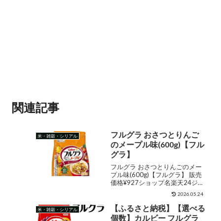
関連記事
フルグラ おさつとりんご
米・雑穀・シリアル
のメープル味(600g)【フル
グラ】
フルグラ おさつとりんごのメー
プル味(600g)【フルグラ】 販売
価格¥927ショップ名楽天24ジャ
ンルその他購入する フルグラ /
2026.05.24
フルグラ おさつとりんごのメー
プル味お店TOP＞フード＞穀
【ふるさと納税】【選べる
米・雑穀・シリアル
物・豆・麺類＞シリアル類＞グ
個数】カルビー フルグラ