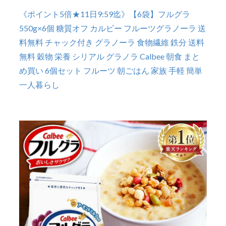
《ポイント5倍★11日9:59迄》【6袋】フルグラ
550g×6個 糖質オフ カルビー フルーツグラノーラ 送
料無料 チャック付き グラノーラ 食物繊維 鉄分 送料
無料 穀物 栄養 シリアル グラノラ Calbee 朝食 まと
め買い 6個セット フルーツ 朝ごはん 家族 手軽 簡単
一人暮らし