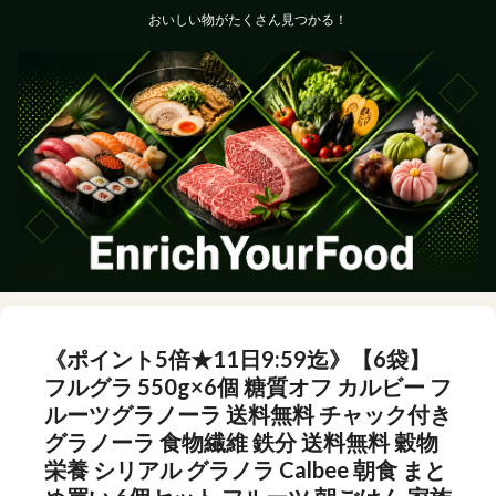
おいしい物がたくさん見つかる！
《ポイント5倍★11日9:59迄》【6袋】
フルグラ 550g×6個 糖質オフ カルビー フ
ルーツグラノーラ 送料無料 チャック付き
グラノーラ 食物繊維 鉄分 送料無料 穀物
栄養 シリアル グラノラ Calbee 朝食 まと