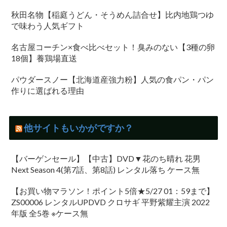
秋田名物【稲庭うどん・そうめん詰合せ】比内地鶏つゆ
で味わう人気ギフト
名古屋コーチン×食べ比べセット！臭みのない【3種の卵
18個】養鶏場直送
パウダースノー【北海道産強力粉】人気の食パン・パン
作りに選ばれる理由
他サイトもいかがですか？
【バーゲンセール】【中古】DVD▼花のち晴れ 花男
Next Season 4(第7話、第8話) レンタル落ち ケース無
【お買い物マラソン！ポイント5倍★5/27 01：59まで】
ZS00006 レンタルUPDVD クロサギ 平野紫耀主演 2022
年版 全5巻 ※ケース無