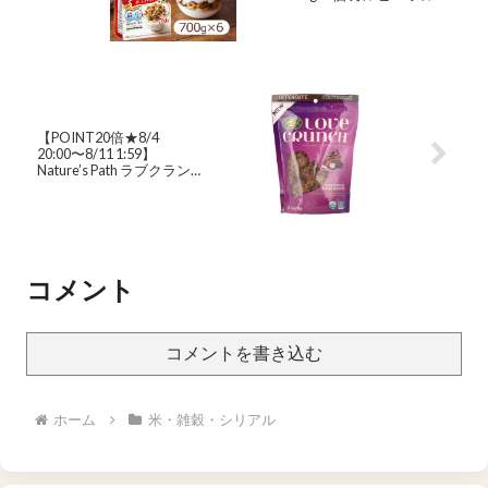
ツグラノーラ 送料無料 チ
ャック付き グラノーラ 食
物繊維 鉄分 送料無料 穀物
栄養 シリアル グラノラ ド
ライフルーツ Calbee 朝食
まとめ買い 朝ごはん 家族
手軽 簡単 一人暮らし
【D】
【POINT20倍★8/4
20:00〜8/11 1:59】
Nature’s Path ラブクラン
チ グラノーラ オーガニッ
ク 【 iHerb アイハーブ 公
式 】 ネイチャーズパス 有
機 プレミアム シリアル オ
ーツ麦 ダークチョコレー
ト & ヘーゼルナッツバタ
コメント
ー 300g
コメントを書き込む
ホーム
米・雑穀・シリアル