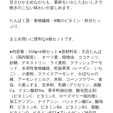
甘さひかえめながらも、素材をいかしたおいしさで
飽きのこない味わいが楽しめます。
たんぱく質・食物繊維・8種のビタミン・鉄分たっ
ぷり。
まとめ買いに便利な6個セットです。
●内容量：550g×6個セット ●原材料名：大豆たんぱ
く（国内製造）、オーツ麦、植物油、ココナッツ、
砂糖、デキストリン、ライ麦粉、クラッシュアーモ
ンド、水溶性食物繊維、乾燥果実（レーズン、いち
ご）、小麦粉、スライスアーモンド、かぼちゃの
種、アーモンドミルク、米粉、コーンフラワー、食
塩、小麦ふすま、玄米粉、乳糖 / グリセリン、炭酸
Ca、クエン酸鉄Na、香辛料抽出物、酸化防止剤
（ビタミンC、ビタミンE、ローズマリー抽出物）、
加工デンプン、ナイアシン、パントテン酸Ca、酸味
料、ビタミンA、ビタミンB6、ビタミンB1、葉酸、
ビタミンD、ビタミンB12 ●アレルゲン（28品目