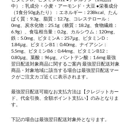
中）：乳成分・小麦・アーモンド・大豆 ●栄養成分
（1食分50gあたり）：エネルギー：238kcal、たん
ぱく質：9.3g、脂質：12.7g、コレステロール：
0mg、炭水化物：25.1g（糖質：18.2g、食物繊維：
6.9g）、食塩相当量：0.2g、カルシウム：120mg、
鉄：5.0mg、ビタミンA：257μg、ビタミンD：
1.84μg、ビタミンB1：0.40mg、ナイアシン：
5.5mg、ビタミンB6：0.44mg、ビタミンB12：
0.80μg、葉酸：96μg、パントテン酸：1.6mg 最強
翌日配送対象商品に関するご案内 最強翌日配送対象
商品・対象地域に該当する場合は最強翌日配送マー
クがご注文カゴ近くに表示されます。
最強翌日配送可能なお支払方法は【クレジットカー
ド、代金引換、全額ポイント支払い】のみとなりま
す。
下記の場合は最強翌日配送対象外となります。