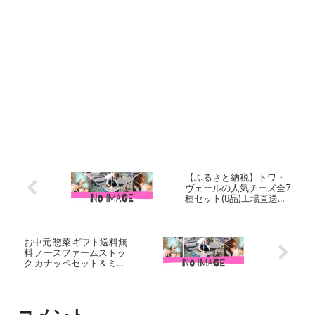
【ふるさと納税】トワ・
ヴェールの人気チーズ全7
種セット(8品)工場直送チ
ーズ セット ブルーチーズ
カマンベール チーズ ホワ
イトブルー チーズ ゴーダ
チーズクリームチーズ 北
お中元 惣菜 ギフト送料無
海道ふるさと納税 ふるさ
料 ノースファームストッ
と納税 北海道 黒松内町 通
ク カナッペセット＆ミル
販 贈答品 贈り物
クジャムとトマトボトル
セット(JMDS-06)【御中元
中元 夏ギフト 暑中見舞い
ジュース 詰め合わせ とま