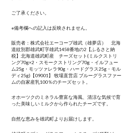
ご了承ください。
※備考欄への記入は反映されません。
販売者：株式会社エーコープ雄武（雄夢店） 北海
道紋別郡雄武町字雄武1458番地の2【ふるさと納
税】北海道雄武町産 チーズセット(ミルクストリ
ング70g×2・スモークストリング70g・イルフュー
ム25g・モッツァレラ90g・ハードグラス25g・モル
ディ25g)【09001】 牧場直営店 ブルーグラスファー
ムの自家産乳100％のチーズセット。
オホーツクのミネラル豊富な海風、清涼な気候で育
った美味しいミルクから作られたチーズです。
自然な恵みを雄武町よりお届けします。