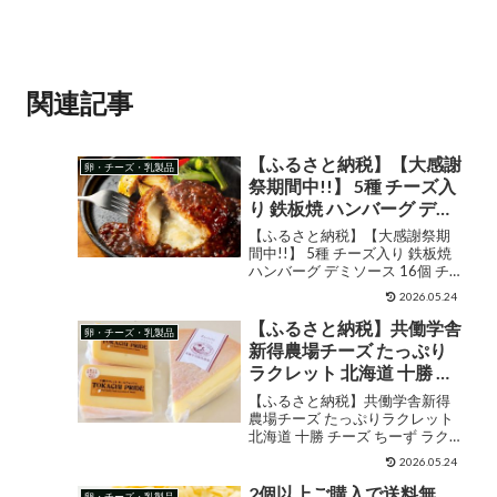
関連記事
【ふるさと納税】【大感謝
卵・チーズ・乳製品
祭期間中!!】 5種 チーズ入
り 鉄板焼 ハンバーグ デミ
ソース 16個 チーズイン チ
【ふるさと納税】【大感謝祭期
ーズ 温めるだけ 小分け 大
間中!!】 5種 チーズ入り 鉄板焼
ハンバーグ デミソース 16個 チー
容量 飯塚市 肉 牛 豚 合い挽
ズイン チーズ 温めるだけ 小分け
き 人気 手軽 簡単調理 累計
2026.05.24
大容量 飯塚市 肉 牛 豚 合い挽き
100万個突破【A-530】
人気 手軽 簡単調理 累計100万個
【ふるさと納税】共働学舎
卵・チーズ・乳製品
突破【A-530】 販売価格...
新得農場チーズ たっぷり
ラクレット 北海道 十勝 チ
ーズ ちーず ラクレット ラ
【ふるさと納税】共働学舎新得
クレットチーズ 食べ比べ
農場チーズ たっぷりラクレット
北海道 十勝 チーズ ちーず ラクレ
乳製品 生乳 国産 新得町 送
ット ラクレットチーズ 食べ比べ
料無料 【F-1701】
2026.05.24
乳製品 生乳 国産 新得町 送料無料
【F-1701】 販売価格¥17,000シ
2個以上ご購入で送料無
卵・チーズ・乳製品