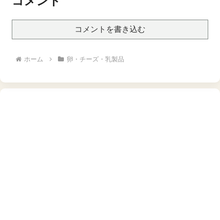
コメント
とジュース ベジタブル ピ
クルス つまみ 内祝い お返
し】[card]【SSS_1】
コメントを書き込む
ホーム
卵・チーズ・乳製品