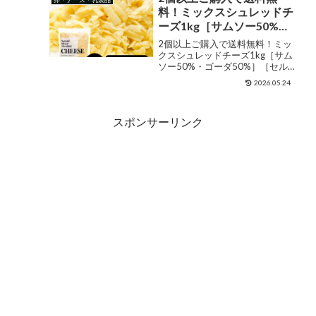
ョップ名北海道新得町ジャンル
料！ミックスシュレッドチ
セ...
ーズ1kg［サムソー50%・
ゴーダ50%］［セルロース
2個以上ご購入で送料無料！ミッ
不使用］［基本冷蔵/冷凍
クスシュレッドチーズ1kg［サム
ソー50%・ゴーダ50%］［セル
も可］【3～4営業日以内に
ロース不使用］［基本冷蔵/冷凍
出荷】【2個以上ご購入で
2026.05.24
も可］【3～4営業日以内に出
送料無料】2023年楽天グ
荷】2023年楽天グルメ大賞チー
ルメ大賞チーズ部門受賞
ズ部門受賞【2個以上ご購入で送
スポンサーリンク
料無料】 販売価格¥1,9...