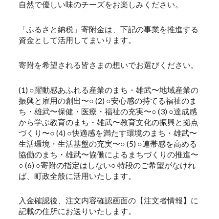
自然で優しい味のチーズをお楽しみください。
「ふるさと納税」寄附金は、下記の事業を推進する
資金として活用してまいります。
寄附を希望される皆さまの想いでお選びください。
(1) ○躍動感あふれる産業のまち・雄武〜地域産業の
振興と雇用の創出〜○ (2) ○安心感の持てる福祉のま
ち・雄武〜保健・医療・福祉の充実〜○ (3) ○達成感
から学ぶ教育のまち・雄武〜教育文化の振興と拠点
づくり〜○ (4) ○快適感を満たす環境のまち・雄武〜
生活環境・生活基盤の充実〜○ (5) ○連帯感を高める
協働のまち・雄武〜協働によるまちづくりの推進〜
○ (6) ○寄附の指定はしない○ 特段のご希望がなけれ
ば、町政全般に活用いたします。
入金確認後、注文内容確認画面の【注文者情報】に
記載の住所にお送りいたします。