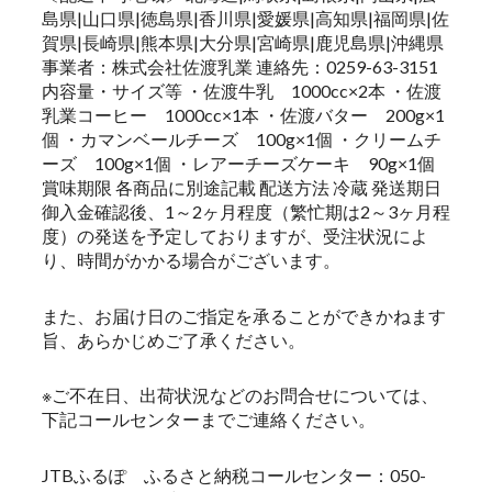
島県|山口県|徳島県|香川県|愛媛県|高知県|福岡県|佐
賀県|長崎県|熊本県|大分県|宮崎県|鹿児島県|沖縄県
事業者：株式会社佐渡乳業 連絡先：0259-63-3151
内容量・サイズ等 ・佐渡牛乳 1000cc×2本 ・佐渡
乳業コーヒー 1000cc×1本 ・佐渡バター 200g×1
個 ・カマンベールチーズ 100g×1個 ・クリームチ
ーズ 100g×1個 ・レアーチーズケーキ 90g×1個
賞味期限 各商品に別途記載 配送方法 冷蔵 発送期日
御入金確認後、1～2ヶ月程度（繁忙期は2～3ヶ月程
度）の発送を予定しておりますが、受注状況によ
り、時間がかかる場合がございます。
また、お届け日のご指定を承ることができかねます
旨、あらかじめご了承ください。
※ご不在日、出荷状況などのお問合せについては、
下記コールセンターまでご連絡ください。
JTBふるぽ ふるさと納税コールセンター：050-