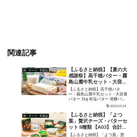
関連記事
【ふるさと納税】【夏の大
卵・チーズ・乳製品
感謝祭】高千穂バター・霧
島山麓牛乳セット – 大容量
バター 1kg 有塩バター 発
【ふるさと納税】高千穂バタ
酵バター 成分無調整牛乳
ー・霧島山麓牛乳セット - 大容量
バター 1kg 有塩バター 発酵バタ
200ml/1000ml 常温保存可
ー 成分無調整牛乳
能 乳製品セット 朝食 トー
2026.05.24
200ml/1000ml 常温保存可能 乳
スト 冷蔵配送 送料無料
製品セット 朝食 トースト 冷蔵配
【ふるさと納税】「よつ
卵・チーズ・乳製品
MJ-2308-CP 【宮崎県都城
送 送料無料 MJ-2308 【宮崎県都
葉」贅沢チーズ・バターセ
城市は2...
市は令和4年度ふるさと納
ット 8種類 【A03】 合計
税日本一！】
788g 合計8個 チーズ バタ
【ふるさと納税】「よつ葉」贅