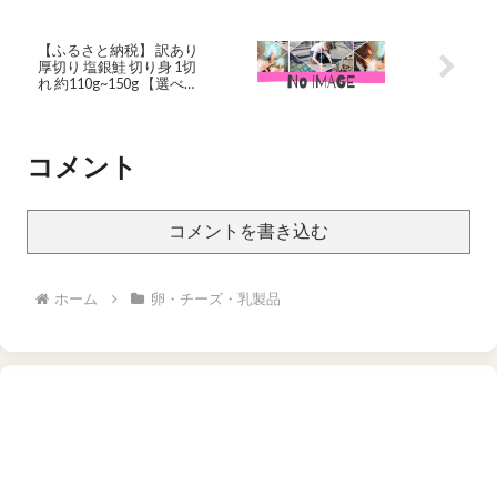
ギフト プレゼント ハンバ
ーグ スタミナ グルメ お取
り寄せ 湯煎 父の日 御中元
【ふるさと納税】 訳あり
お中元 まとめ買い
厚切り 塩銀鮭 切り身 1切
れ 約110g~150g 【選べる
内容量】約1.5kg 約 2kg 約
3kg 定期便 人気 鮭 さけ し
ゃけ サーモン 魚 魚介類 冷
凍 厚切 肉 厚 塩鮭 銀鮭 ふ
コメント
るさと 送料無料 切身 惣菜
お取り寄せ グルメ 規格外
不揃い 千葉県 銚子市 銚子
東洋
コメントを書き込む
ホーム
卵・チーズ・乳製品