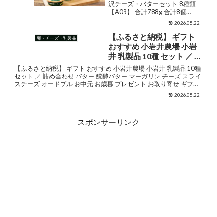
ー カマンベールチーズ チ
沢チーズ・バターセット 8種類
【A03】 合計788g 合計8個
ェダーチーズ スモークチ
16000円 1万6000円 チーズ バタ
ーズ よつ葉バター 発酵バ
2026.05.22
ー カマンベールチーズ チェダー
ター セット 詰め合わせ 乳
チーズ スモークチーズ よつ葉バ
【ふるさと納税】 ギフト
卵・チーズ・乳製品
製品 加工品 十勝 冷蔵 楽天
ター 発酵バター セット 詰め合わ
おすすめ 小岩井農場 小岩
せ ...
スーパーSALE 9月開催
井 乳製品 10種 セット ／ 詰
め合わせ バター 醗酵バタ
【ふるさと納税】 ギフト おすすめ 小岩井農場 小岩井 乳製品 10種
ー マーガリン チーズ スラ
セット ／ 詰め合わせ バター 醗酵バター マーガリン チーズ スライ
スチーズ オードブル お中元 お歳暮 プレゼント お取り寄せ ギフト
イスチーズ オードブル お
誕生日 結婚祝い 父の日 母...
中元 お歳暮 プレゼント お
2026.05.22
取り寄せ ギフト 誕生日 結
婚祝い 父の日 母の日 人気
スポンサーリンク
国産 岩手県 雫石町 送料無
料