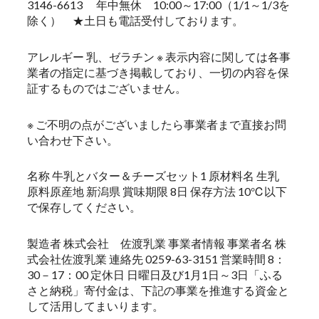
3146-6613 年中無休 10:00～17:00（1/1～1/3を
除く） ★土日も電話受付しております。
アレルギー 乳、ゼラチン ※ 表示内容に関しては各事
業者の指定に基づき掲載しており、一切の内容を保
証するものではございません。
※ ご不明の点がございましたら事業者まで直接お問
い合わせ下さい。
名称 牛乳とバター＆チーズセット1 原材料名 生乳
原料原産地 新潟県 賞味期限 8日 保存方法 10℃以下
で保存してください。
製造者 株式会社 佐渡乳業 事業者情報 事業者名 株
式会社佐渡乳業 連絡先 0259-63-3151 営業時間 8：
30－17：00 定休日 日曜日及び1月1日～3日「ふる
さと納税」寄付金は、下記の事業を推進する資金と
して活用してまいります。