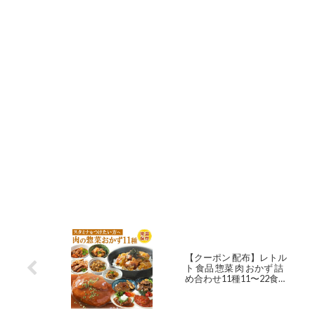
【クーポン 配布】レトル
ト 食品 惣菜 肉 おかず 詰
め合わせ11種11〜22食セ
ット 洋食 丼 煮込み 常温保
存 キャンプ飯 ご飯 レンジ
調理 簡単調理 一人暮らし