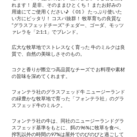
れます！ 是非、そのままひとくち！ またお好みの
用途にてご使用ください♪ 《 01 》 たっぷり使いた
い方にピッタリ！ コスパ抜群！ 牧草育ちの良質な
“グラスフェッドチーズ” チェダー、ゴーダ、モッツ
ァレラを「2:1:1」でブレンド。
広大な牧草地でストレスなく育った 牛のミルクは良
質で、自然の美味しさそのもの。
コクと香りが際立つ高品質なチーズで お料理や素材
の旨味を深めてくれます。
フォンテラ社のグラスフェッド牛 ニュージーランド
の緑豊かな牧草地で育った「フォンテラ社」のグラ
スフェッド牛のミルク。
フォンテラ社の牛は、同社のニュージーランドグラ
スフェッド基準をもとに、餌の96%に牧草を食べ、
搾乳以外の時間の97%は屋外でのびのびと過ごして