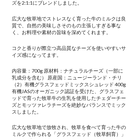
ズを2:1:1にブレンドしました。
広大な牧草地でストレスなく育った牛のミルクは良
質で、自然の美味しさそのもの主張しすぎる事な
く、お料理や素材の旨味を深めてくれます。
コクと香りが際立つ高品質なチーズを使いやすいサ
イズ感になってます。
内容量：700g 原材料：ナチュラルチーズ（一部に
乳成分を含む） 原産国：ニュージーランド・チリ
（2）有機グラスフェッドミックスシュレッド 400g
有機JASのオーガニック認証を受けた、グラスフェ
ッドで育った牧草牛の生乳を使用したチェダーチー
ズとモッツァレラチーズを絶妙なバランスでミック
スしました。
広大な牧草地で放牧され、牧草を食べて育った牛の
ミルクで作られる「グラスフェッド（牧草飼育）」