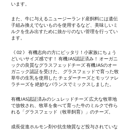
います。
また、牛に与えるニュージーランド産飼料には遺伝
子組み換えでないものを使用するなど、美味しいミ
ルクを生み出すために抜かりのない管理を行ってい
ます。
《 02 》 有機志向の方にピッタリ！小家族にちょう
どいいサイズ感です！ 有機JAS認証済み！ オーガニ
ックの良質なグラスフェッドチーズ 有機JASのオー
ガニック認証を受けた、 グラスフェッドで育った牧
草牛の生乳を使用した チェダーチーズとモッツァレ
ラチーズを 絶妙なバランスでミックスしました。
有機JAS認証済みのシュレッドチーズ 広大な牧草地
で放牧され、牧草を食べて育った牛のミルクで作ら
れる「グラスフェッド（牧草飼育）」のチーズ。
成長促進ホルモン剤や抗生物質など投与されていな