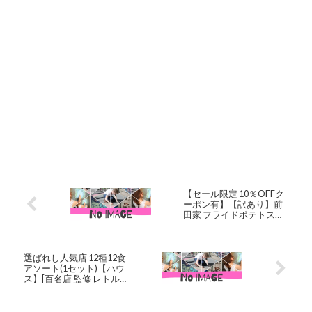
【セール限定 10％OFFク
ーポン有】【訳あり】前
田家 フライドポテトスナ
ック うす塩 お買い得 うす
しお じゃがいも おやつ お
つまみ ビール お徳用 大容
量 家庭用 業務用 買い回り
選ばれし人気店 12種12食
買回り MAEDAYA 1000
アソート(1セット)【ハウ
円ポッキリ 送料無料
ス】[百名店 監修 レトルト
カレー レンジ対応 時短]