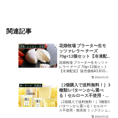
関連記事
花畑牧場 ブラータ〜生モ
惣菜・レトルト・冷凍
ッツァレラ〜 チーズ
70g×12個セット【冷凍配
送】
花畑牧場 ブラータ〜生モッツァ
レラ〜 チーズ 70g×12個セット
【冷凍配送】 販売価格¥3,850シ
ョップ名花畑牧場ジャンルモッ
2026.05.22
ツァレラ購入する ■ブラータ〜生
モッツァレラ〜 【名称】ナチュ
［2個購入で送料無料！］3
卵・チーズ・乳製品
ラルチーズ 【内容量】
種類5パターンから選べ
840g(70g×12個）...
る！セルロース不使用・無
添加 ミックスシュレッド
［2袋購入で送料無料！］3種類5
チーズ［冷蔵/冷凍可］
パターンから選べる！セルロー
ス不使用・無添加 ミックスシュ
【2〜3営業日以内に出荷】
レッドチーズ［冷蔵/冷凍可］
2026.05.22