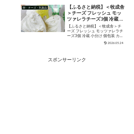
【4〜5営業日以内に出荷】 販売
価格¥1,965ショップ名セレスト
【ふるさと納税】＜牧成舎
卵・チーズ・乳製品
（cerest）ジャンルその他購入す
＞チーズ フレッシュ モッ
る チーズ/サムソー...
ツァレラチーズ3個 冷蔵 小
分け 個包装 カプレーゼ パ
【ふるさと納税】＜牧成舎＞チ
スタ ピザ おつまみ 前菜 サ
ーズ フレッシュ モッツァレラチ
ーズ3個 冷蔵 小分け 個包装 カプ
ラダ 低温殺菌 新鮮 生乳 生
レーゼ パスタ ピザ おつまみ 前菜
乳100％ 日時指定 時間指定
2026.05.24
サラダ 低温殺菌 新鮮 生乳 生乳
乳製品 [A0076]5000円 5千
100％ 日時指定 時間指定 乳製品
円 お中元 ギフト 御中元
5000円 5千円 お中元 ギフト...
スポンサーリンク