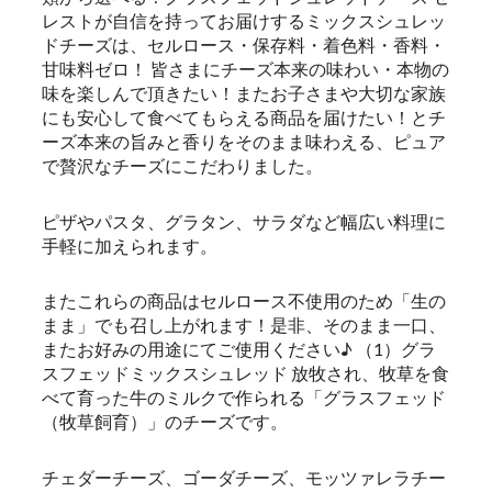
レストが自信を持ってお届けするミックスシュレッ
ドチーズは、セルロース・保存料・着色料・香料・
甘味料ゼロ！ 皆さまにチーズ本来の味わい・本物の
味を楽しんで頂きたい！またお子さまや大切な家族
にも安心して食べてもらえる商品を届けたい！とチ
ーズ本来の旨みと香りをそのまま味わえる、ピュア
で贅沢なチーズにこだわりました。
ピザやパスタ、グラタン、サラダなど幅広い料理に
手軽に加えられます。
またこれらの商品はセルロース不使用のため「生の
まま」でも召し上がれます！是非、そのまま一口、
またお好みの用途にてご使用ください♪ （1）グラ
スフェッドミックスシュレッド 放牧され、牧草を食
べて育った牛のミルクで作られる「グラスフェッド
（牧草飼育）」のチーズです。
チェダーチーズ、ゴーダチーズ、モッツァレラチー