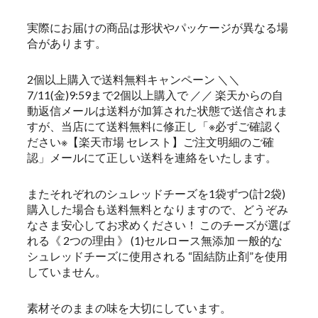
実際にお届けの商品は形状やパッケージが異なる場
合があります。
2個以上購入で送料無料キャンペーン ＼＼
7/11(金)9:59まで2個以上購入で ／／ 楽天からの自
動返信メールは送料が加算された状態で送信されま
すが、当店にて送料無料に修正し「※必ずご確認く
ださい※【楽天市場 セレスト】ご注文明細のご確
認」メールにて正しい送料を連絡をいたします。
またそれぞれのシュレッドチーズを1袋ずつ(計2袋)
購入した場合も送料無料となりますので、どうぞみ
なさま安心してお求めください！ このチーズが選ば
れる《 2つの理由 》 (1)セルロース無添加 一般的な
シュレッドチーズに使用される “固結防止剤”を使用
していません。
素材そのままの味を大切にしています。