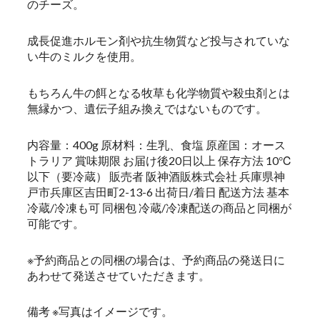
のチーズ。
成長促進ホルモン剤や抗生物質など投与されていな
い牛のミルクを使用。
もちろん牛の餌となる牧草も化学物質や殺虫剤とは
無縁かつ、遺伝子組み換えではないものです。
内容量：400g 原材料：生乳、食塩 原産国：オース
トラリア 賞味期限 お届け後20日以上 保存方法 10℃
以下（要冷蔵） 販売者 阪神酒販株式会社 兵庫県神
戸市兵庫区吉田町2-13-6 出荷日/着日 配送方法 基本
冷蔵/冷凍も可 同梱包 冷蔵/冷凍配送の商品と同梱が
可能です。
※予約商品との同梱の場合は、予約商品の発送日に
あわせて発送させていただきます。
備考 ※写真はイメージです。