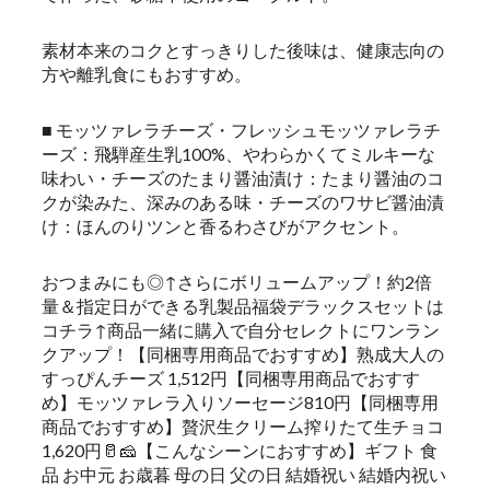
素材本来のコクとすっきりした後味は、健康志向の
方や離乳食にもおすすめ。
■ モッツァレラチーズ・フレッシュモッツァレラチ
ーズ：飛騨産生乳100%、やわらかくてミルキーな
味わい・チーズのたまり醤油漬け：たまり醤油のコ
クが染みた、深みのある味・チーズのワサビ醤油漬
け：ほんのりツンと香るわさびがアクセント。
おつまみにも◎↑さらにボリュームアップ！約2倍
量＆指定日ができる乳製品福袋デラックスセットは
コチラ↑商品一緒に購入で自分セレクトにワンラン
クアップ！【同梱専用商品でおすすめ】熟成大人の
すっぴんチーズ 1,512円【同梱専用商品でおすす
め】モッツァレラ入りソーセージ810円【同梱専用
商品でおすすめ】贅沢生クリーム搾りたて生チョコ
1,620円🥛🧀【こんなシーンにおすすめ】ギフト 食
品 お中元 お歳暮 母の日 父の日 結婚祝い 結婚内祝い