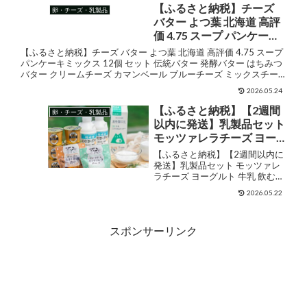
元 敬老の日 送料無料 AA-
牛乳 常温保存 国産 お中元 敬老の
【ふるさと納税】チーズ
卵・チーズ・乳製品
2307 【宮崎県都城市は2年
日 送料無料 AA-2307 【宮崎県都
バター よつ葉 北海道 高評
城市は...
連続ふるさと納税日本
価 4.75 スープ パンケーキ
一！】
ミックス 12個 セット 伝統
【ふるさと納税】チーズ バター よつ葉 北海道 高評価 4.75 スープ
バター 発酵バター はちみ
パンケーキミックス 12個 セット 伝統バター 発酵バター はちみつ
バター クリームチーズ カマンベール ブルーチーズ ミックスチー
つバター クリームチーズ
ズ 食べ比べ 贈り物 乳製品 送料...
カマンベール ブルーチー
2026.05.24
ズ ミックスチーズ 食べ比
【ふるさと納税】【2週間
卵・チーズ・乳製品
べ 贈り物 乳製品 送料無料
以内に発送】乳製品セット
十勝 士幌町 20000円
モッツァレラチーズ ヨー
グルト 牛乳 飲むヨーグル
【ふるさと納税】【2週間以内に
ト 食べ比べ 訳あり 選べる
発送】乳製品セット モッツァレ
ラチーズ ヨーグルト 牛乳 飲むヨ
よりどりセット ヨーグル
ーグルト 食べ比べ 訳あり 選べる
ト 牧成舎 日時指定可 1万円
2026.05.22
よりどりセット ヨーグルト 牧成
10000円 [B0096] 飛騨市 ミ
舎 日時指定可 1万円 10000円 飛
ルクPJ 定期便
騨市 ミルクPJ 定期便 どやな飛騨
スポンサーリンク
市...