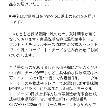
品をお届けいたします。
■ 牛乳はご到着日を含めて5日以上のものをお届け
します。
（※もともと低温殺菌牛乳のため、賞味期限が短く
なっております）商品説明名称低温殺菌牛乳・ヨー
グルト・ナチュラルチーズ原材料名牧成舎セレクト
で、牛乳・ヨーグルト・チーズを組み合わせてお届
けいたします。
＊苦手なものがありましたら備考欄にご記入くださ
い（例、チーズが苦手など、具体的な個数指定は不
可）＊チーズは1個〜2個まで内容量牛乳・ヨーグル
ト・チーズを牧成舎セレクトでお届けします賞味期
限別途商品ラベルに記載牛乳：5日以上ヨーグル
ト・チーズ3日以上保存方法冷蔵製造者有限会社 牧
成舎岐阜県飛騨市古川町増島町17−8電話番号
0577−73−2226■ 生クリームヨーグルトなめらかで