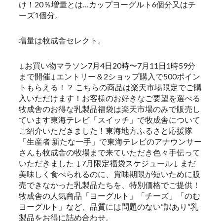
け！20％増量とは…カップヨーグルト6個分又はチ
ーズ1個分。
増量は牧成舎セレクト。
↓お買い物マラソン7月4日20時〜7月11日1時59分
まで開催↓エントリー＆2ショップ購入で500ポイン
トもらえる！？ こちらの商品は楽天市場限定でご購
入いただけます！お客様のお好きなご要望を選べる
牧成舎のお得な乳製品福袋は楽天市場のみで販売し
ています東海テレビ「スイッチ」で牧成舎について
ご紹介いただきました！東海地方ふるさと応援隊
「生産者 新たな一手」で東海テレビのアナウンサー
さんも牧成舎の牧場まで来ていただき色々手伝って
いただきました ↓7月限定福袋スケジュール↓ まだ
美味しく食べられるのに、賞味期限が短いために販
売できなかった乳製品たちを、特別価格でご提供！
牧成舎の人気商品「ヨーグルト」「チーズ」「のむ
ヨーグルト」など、品質には問題のない“訳あり”乳
製品をお得に詰め合わせ。