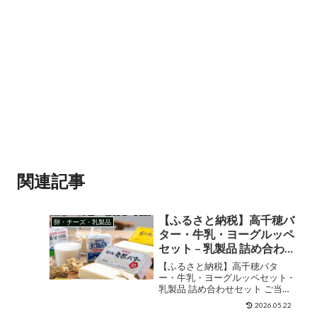
関連記事
【ふるさと納税】高千穂バ
卵・チーズ・乳製品
ター・牛乳・ヨーグルッペ
セット – 乳製品 詰め合わせ
セット ご当地ドリンク 乳
【ふるさと納税】高千穂バタ
酸菌飲料 有塩バター 発酵
ー・牛乳・ヨーグルッペセット -
乳製品 詰め合わせセット ご当地
バター 食べ比べ 成分無調
ドリンク 乳酸菌飲料 有塩バター
整牛乳 常温保存 国産 お中
2026.05.22
発酵バター 食べ比べ 成分無調整