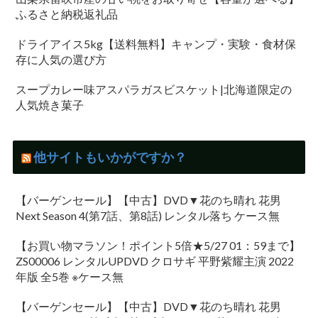
ふるさと納税返礼品
ドライアイス5kg【送料無料】キャンプ・実験・食材保
存に人気の選び方
スープカレー味アスパラガスビスケット|北海道限定の
人気焼き菓子
他サイトもいかがですか？
【バーゲンセール】【中古】DVD▼花のち晴れ 花男
Next Season 4(第7話、第8話) レンタル落ち ケース無
【お買い物マラソン！ポイント5倍★5/27 01：59まで】
ZS00006 レンタルUPDVD クロサギ 平野紫耀主演 2022
年版 全5巻 ※ケース無
【バーゲンセール】【中古】DVD▼花のち晴れ 花男