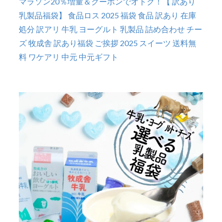
マラソン20％増量＆クーポンでオトク！【 訳あり
乳製品福袋】 食品ロス 2025 福袋 食品 訳あり 在庫
処分 訳アリ 牛乳 ヨーグルト 乳製品 詰め合わせ チー
ズ 牧成舎 訳あり福袋 ご挨拶 2025 スイーツ 送料無
料 ワケアリ 中元 中元ギフト