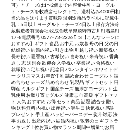
可）＊チーズは1〜2個まで内容量牛乳・ヨーグル
ト・チーズを牧成舎セレクトで、送料込み4000円相
当の品を送ります賞味期限別途商品ラベルに記載牛
乳：5日以上ヨーグルト・チーズ4日以上保存方法冷
蔵製造者有限会社 牧成舎岐阜県飛騨市古川町増島町
17−8電話番号 0577−73−2226🥛🧀【こんなシーンに
おすすめ】ギフト 食品 お中元 お歳暮 母の日 父の日
結婚祝い 結婚内祝い 引き出物 引越し祝い 新築祝い
長寿祝い 還暦祝い 古希祝い 喜寿祝い 米寿祝い 香典
返し 志 送別会 歓迎会 入学祝い 卒業祝い 合格祝い
就職祝い 定年祝い 記念日 バレンタイン ホワイトデ
ー クリスマス お年賀牛乳 詰め合わせ ヨーグルト 詰
め合わせ チーズ 詰め合わせ 乳製品 ギフトセット 飛
騨産 ミルクギフト 国産チーズ 無添加ヨーグルト 生
乳使用 お取り寄せグルメ 健康志向 高級 ギフトセッ
ト 人気 おすすめ お得 セット商品 話題 詰合せ 贈り
物 送料無料 内祝い 出産祝い 誕生日 快気祝い 感謝
プレゼント 手土産 ハッピーバースデー 熨斗対応 法
事 お返し 出産内祝い 結婚内祝い 敬老の日 ギフトラ
ンキング上位お買い物マラソン期間中増量でお届