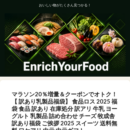
おいしい物がたくさん見つかる！
マラソン20％増量＆クーポンでオトク！
【 訳あり乳製品福袋】 食品ロス 2025 福
袋 食品 訳あり 在庫処分 訳アリ 牛乳 ヨー
グルト 乳製品 詰め合わせ チーズ 牧成舎
訳あり福袋 ご挨拶 2025 スイーツ 送料無