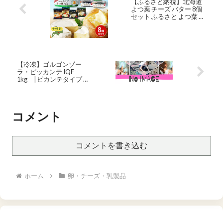
【ふるさと納税】北海道
よつ葉 チーズ バター 8個
セット ふるさと よつ葉 チ
ーズ バター 限定バター ク
リームチーズ モッツァレ
ラ カマンベールチーズ ナ
チュラルチーズ おつまみ
贈り物 ギフト 詰め合わせ
乳製品 送料無料 十勝 士幌
【冷凍】ゴルゴンゾー
町 12000円
ラ・ピッカンテ IQF
1kg | ピカンテタイプ ク
ランブルタイプ ブルーチ
ーズ ピザ パスタ ソース
コメント
コメントを書き込む
ホーム
卵・チーズ・乳製品