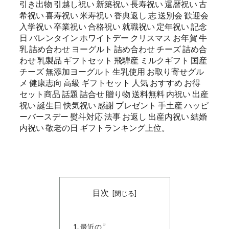
引き出物 引越し祝い 新築祝い 長寿祝い 還暦祝い 古
希祝い 喜寿祝い 米寿祝い 香典返し 志 送別会 歓迎会
入学祝い 卒業祝い 合格祝い 就職祝い 定年祝い 記念
日 バレンタイン ホワイトデー クリスマス お年賀 牛
乳 詰め合わせ ヨーグルト 詰め合わせ チーズ 詰め合
わせ 乳製品 ギフトセット 飛騨産 ミルクギフト 国産
チーズ 無添加ヨーグルト 生乳使用 お取り寄せグル
メ 健康志向 高級 ギフトセット 人気 おすすめ お得
セット商品 話題 詰合せ 贈り物 送料無料 内祝い 出産
祝い 誕生日 快気祝い 感謝 プレゼント 手土産 ハッピ
ーバースデー 熨斗対応 法事 お返し 出産内祝い 結婚
内祝い 敬老の日 ギフトランキング上位。
目次
最近の ”