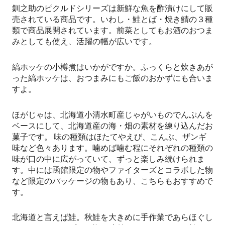
釧之助のピクルドシリーズは新鮮な魚を酢漬けにして販
売されている商品です。いわし・鮭とば・焼き鯖の３種
類で商品展開されています。前菜としてもお酒のおつま
みとしても使え、活躍の幅が広いです。
縞ホッケの小樽煮はいかがですか。ふっくらと炊きあが
った縞ホッケは、おつまみにもご飯のおかずにも合いま
すよ。
ほがじゃは、北海道小清水町産じゃがいものでんぷんを
ベースにして、北海道産の海・畑の素材を練り込んだお
菓子です。 味の種類はほたてやえび、こんぶ、ザンギ
味など色々あります。噛めば噛む程にそれぞれの種類の
味が口の中に広がっていて、ずっと楽しみ続けられま
す。中には函館限定の物やファイターズとコラボした物
など限定のパッケージの物もあり、こちらもおすすめで
す。
北海道と言えば鮭。秋鮭を大きめに手作業であらほぐし