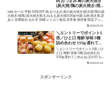
肉 おつまみ 鳥の炭火焼き
(炭火焼/鶏の炭火焼き/焼
鳥/炭火焼き鳥/むねもも炭
sale セール 半額 50%OFF 肉 おつまみ 鳥の炭火焼き(炭火焼/鶏の炭
火焼)100g×6袋 お肉 焼き鳥
火焼き/焼鳥/炭火焼き鳥/むねもも炭火焼)100g×6袋 お肉 焼き鳥 訳
あり 在庫処分 おかず 宮崎 レトルト食品 非常食 保存食 防災グッズ
訳あり 在庫処分 おかず 宮
食べ物 お試し...
崎 レトルト食品 非常食 保
2026.05.24
存食 防災グッズ 食べ物 お
＼エントリーでポイント5
おつまみ・珍味
試し 鶏肉 肉 缶詰 お取り寄
倍／ひと口 海鮮 珍味 5種
せグルメ 珍味 送料無料
詰め合わせ 150g 遅れてご
めんね 父の日 おつまみ ギ
＼エントリーでポイント5倍／ひ
フト チーズ入り 鮭 帆立 つ
と口 海鮮 珍味 5種 詰め合わせ
150g 遅れてごめんね 父の日 ち
ぶ いか 個別包装 お試し お
んみ おつまみ ギフト チーズ入り
つまみセット 食べ比べ 高
2026.05.24
鮭 帆立 つぶ いか 個別包装 お試
級珍味 送料無料 ナチュラ
し おつまみセット 食べ比べ 高級
ルチーズ おやつ 酒の肴 お
珍味 送料無料 ナチュラルチー
スポンサーリンク
ズ...
つまみ お取り寄せグルメ
メール便