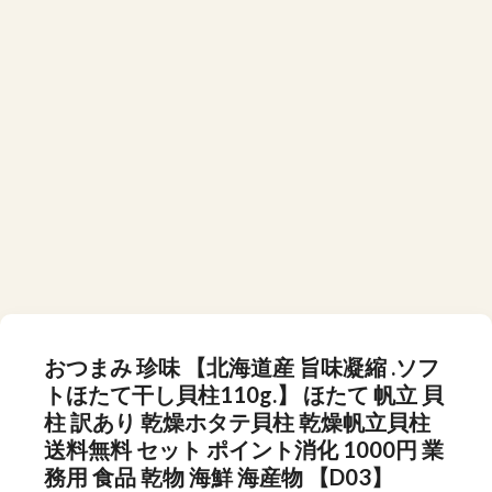
おつまみ 珍味 【北海道産 旨味凝縮 .ソフ
トほたて干し貝柱110g.】 ほたて 帆立 貝
柱 訳あり 乾燥ホタテ貝柱 乾燥帆立貝柱
送料無料 セット ポイント消化 1000円 業
務用 食品 乾物 海鮮 海産物 【D03】