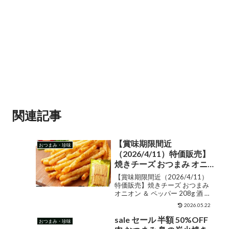
関連記事
【賞味期限間近
おつまみ・珍味
（2026/4/11）特価販売】
焼きチーズ おつまみ オニ
オン ＆ ペッパー 208g 酒
【賞味期限間近（2026/4/11）
ビール つまみ チーズ 珍味
特価販売】焼きチーズ おつまみ
オニオン ＆ ペッパー 208g 酒 ビ
うまい おいしい 即納 送料
ール つまみ チーズ 珍味 うまい
無料 ポイント消化
2026.05.22
おいしい 即納 送料無料 ポイント
消化 販売価格¥1,520ショップ名
sale セール 半額 50%OFF
おつまみ・珍味
食品・雑貨の総合通販 DO...