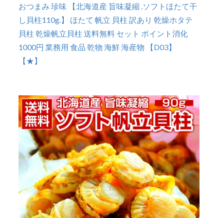
おつまみ 珍味 【北海道産 旨味凝縮 .ソフトほたて干
し貝柱110g.】 ほたて 帆立 貝柱 訳あり 乾燥ホタテ
貝柱 乾燥帆立貝柱 送料無料 セット ポイント消化
1000円 業務用 食品 乾物 海鮮 海産物 【D03】
【★】