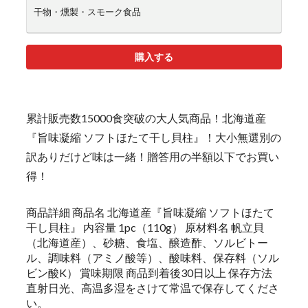
干物・燻製・スモーク食品
購入する
累計販売数15000食突破の大人気商品！北海道産
『旨味凝縮 ソフトほたて干し貝柱』！大小無選別の
訳ありだけど味は一緒！贈答用の半額以下でお買い
得！
商品詳細 商品名 北海道産『旨味凝縮 ソフトほたて
干し貝柱』 内容量 1pc（110g） 原材料名 帆立貝
（北海道産）、砂糖、食塩、醸造酢、ソルビトー
ル、調味料（アミノ酸等）、酸味料、保存料（ソル
ビン酸K） 賞味期限 商品到着後30日以上 保存方法
直射日光、高温多湿をさけて常温で保存してくださ
い。