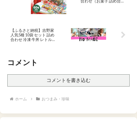
合わせ（お菓子 詰め合わ
せ／駄菓子セット）60種
60点｜だぶりなし 個包装
｜福袋 子供会 誕生日 プレ
ゼント お祝い 送料無料
【ふるさと納税】吉野家
人気5種 10袋 セット 詰め
合わせ 冷凍 牛丼 レトルト
丼の具 レトルト食品 非常
食 防災食 新潟 十日町市
お届け：寄附金ご入金確
認、順次発送
コメント
コメントを書き込む
ホーム
おつまみ・珍味