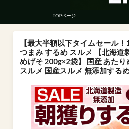
TOPページ
【最大半額以下タイムセール！16日
つまみ するめ スルメ 【北海道製
めげそ 200g×2袋】 国産 あた
スルメ 国産スルメ 無添加するめ