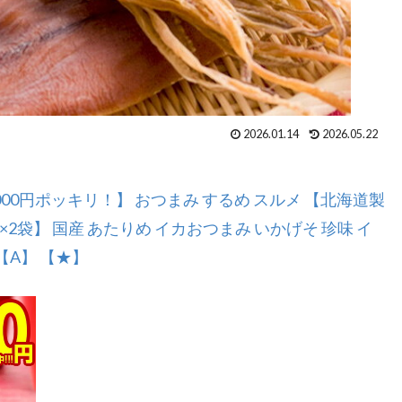
2026.01.14
2026.05.22
,000円ポッキリ！】 おつまみ するめ スルメ 【北海道製
0g×2袋】 国産 あたりめ イカおつまみ いかげそ 珍味 イ
【A】 【★】