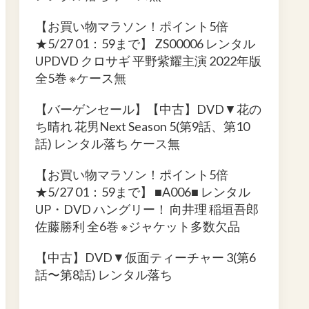
【お買い物マラソン！ポイント5倍
★5/27 01：59まで】 ZS00006 レンタル
UPDVD クロサギ 平野紫耀主演 2022年版
全5巻 ※ケース無
【バーゲンセール】【中古】DVD▼花の
ち晴れ 花男Next Season 5(第9話、第10
話) レンタル落ち ケース無
【お買い物マラソン！ポイント5倍
★5/27 01：59まで】 ■A006■ レンタル
UP・DVD ハングリー！ 向井理 稲垣吾郎
佐藤勝利 全6巻 ※ジャケット多数欠品
【中古】DVD▼仮面ティーチャー 3(第6
話〜第8話) レンタル落ち