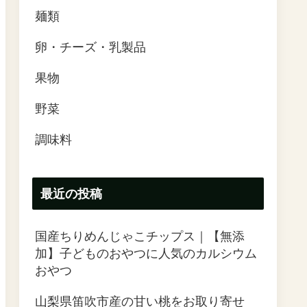
麺類
卵・チーズ・乳製品
果物
野菜
調味料
最近の投稿
国産ちりめんじゃこチップス｜【無添
加】子どものおやつに人気のカルシウム
おやつ
山梨県笛吹市産の甘い桃をお取り寄せ