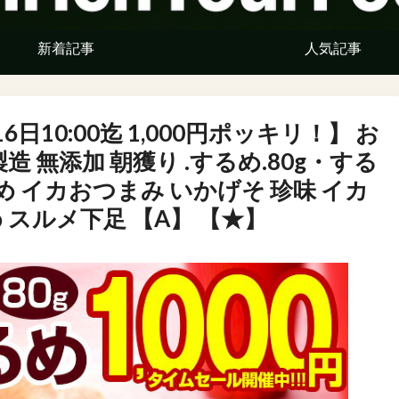
新着記事
人気記事
10:00迄 1,000円ポッキリ！】 お
造 無添加 朝獲り .するめ.80g・する
りめ イカおつまみ いかげそ 珍味 イカ
 スルメ下足 【A】 【★】