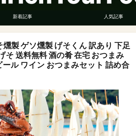
新着記事
人気記事
燻製 ゲソ燻製 げそくん 訳あり 下足
かげそ 送料無料 酒の肴 在宅 おつまみ
ビール ワイン おつまみセット 詰め合