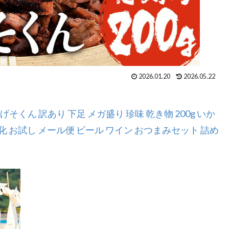
2026.01.20
2026.05.22
くん 訳あり 下足 メガ盛り 珍味 乾き物 200g いか
化 お試し メール便 ビール ワイン おつまみセット 詰め