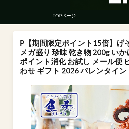
TOPページ
P【期間限定ポイント15倍】げそ
メガ盛り 珍味 乾き物 200g い
ポイント消化 お試し メール便 
わせ ギフト 2026 バレンタイン