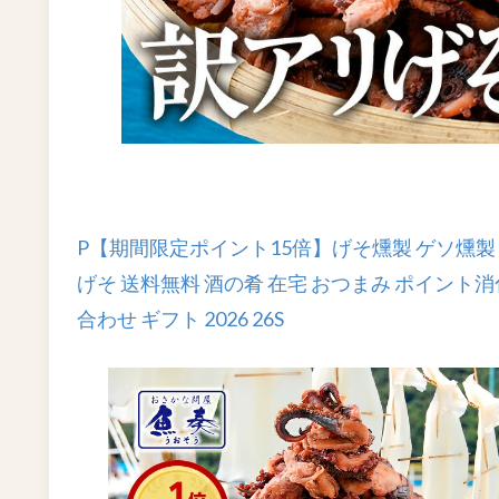
P【期間限定ポイント15倍】げそ燻製 ゲソ燻製 げそ
げそ 送料無料 酒の肴 在宅 おつまみ ポイント消
合わせ ギフト 2026 26S