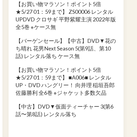
【お買い物マラソン！ポイント5倍
★5/27 01：59まで】 ZS00006 レンタル
UPDVD クロサギ 平野紫耀主演 2022年版
全5巻 ※ケース無
【バーゲンセール】【中古】DVD▼花の
ち晴れ 花男Next Season 5(第9話、第10
話) レンタル落ち ケース無
【お買い物マラソン！ポイント5倍
★5/27 01：59まで】 ■A006■ レンタル
UP・DVD ハングリー！ 向井理 稲垣吾郎
佐藤勝利 全6巻 ※ジャケット多数欠品
【中古】DVD▼仮面ティーチャー 3(第6
話〜第8話) レンタル落ち