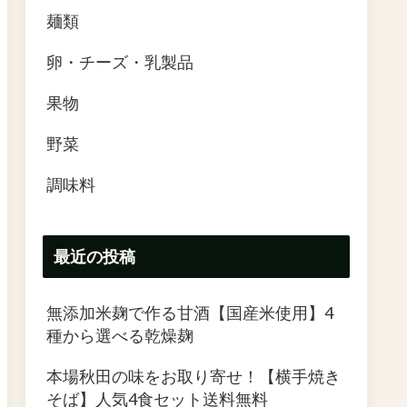
麺類
卵・チーズ・乳製品
果物
野菜
調味料
最近の投稿
無添加米麹で作る甘酒【国産米使用】4
種から選べる乾燥麹
本場秋田の味をお取り寄せ！【横手焼き
そば】人気4食セット送料無料