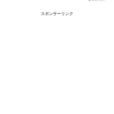
高級珍味 送料無料 ナチュラルチ
つまみ お取り寄せグルメ
ーズ おやつ 酒の肴 おつまみ お取
メール便
り寄せグルメ メール便 販...
スポンサーリンク