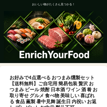
おいしい物がたくさん見つかる！
お好みで4点選べる おつまみ燻製セット
【送料無料】ご自宅用 簡易包装 贅沢 お
つまみ ビール 焼酎 日本酒 ワイン 酒 肴 お
取り寄せ グルメ 食べ物 美味しい 喜ばれ
る 食品 薫製 暑中見舞 誕生日 内祝い お返