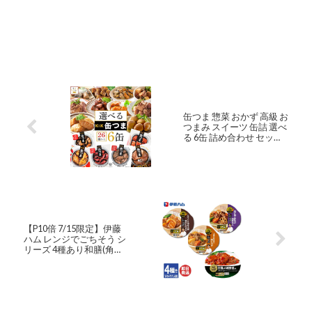
缶つま 惣菜 おかず 高級 お
つまみ スイーツ 缶詰 選べ
る 6缶 詰め合わせ セット
【 送料無料 北海道沖縄以
外】 国分 K＆K 缶詰め プ
レミアム 常温保存 一人暮
らし 食べ物 仕送り 防災 備
蓄 非常食 保存食 敬老の日
2023 お中元 ギフト
【P10倍 7/15限定】伊藤
ハム レンジでごちそう シ
リーズ 4種あり和膳(角煮
大根 / 鶏と野菜の黒酢あ
ん / 肉じゃが ) / ラタトゥ
イユ【レトルト 湯煎 レン
チン 惣菜 洋風惣菜 カレー
シチュー 肉料理 ストック
景品 粗品 お取り寄せ 】