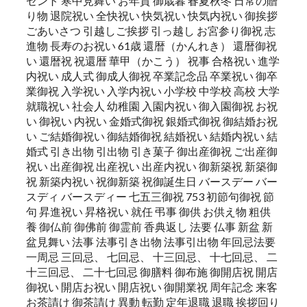
ゼント 寒中見舞い お年賀 御歳暮 春夏秋冬 日常の贈
り物 退院祝い 全快祝い 快気祝い 快気内祝い 御挨拶
ごあいさつ 引越しご挨拶 引っ越し お宮参り御祝 志
進物 長寿のお祝い 61歳 還暦（かんれき） 還暦御祝
い 還暦祝 祝還暦 華甲（かこう） 祝事 合格祝い 進学
内祝い 成人式 御成人御祝 卒業記念品 卒業祝い 御卒
業御祝 入学祝い 入学内祝い 小学校 中学校 高校 大学
就職祝い 社会人 幼稚園 入園内祝い 御入園御祝 お祝
い 御祝い 内祝い 金婚式御祝 銀婚式御祝 御結婚お祝
い ご結婚御祝い 御結婚御祝 結婚祝い 結婚内祝い 結
婚式 引き出物 引出物 引き菓子 御出産御祝 ご出産御
祝い 出産御祝 出産祝い 出産内祝い 御新築祝 新築御
祝 新築内祝い 祝御新築 祝御誕生日 バースデー バー
スディ バースディー 七五三御祝 753 初節句御祝 節
句 昇進祝い 昇格祝い 就任 弔事 御供 お供え物 粗供
養 御仏前 御佛前 御霊前 香典返し 法要 仏事 新盆 新
盆見舞い 法事 法事引き出物 法事引出物 年回忌法要
一周忌 三回忌、 七回忌、 十三回忌、 十七回忌、 二
十三回忌、 二十七回忌 御膳料 御布施 御開店祝 開店
御祝い 開店お祝い 開店祝い 御開業祝 周年記念 来客
お茶請け 御茶請け 異動 転勤 定年退職 退職 挨拶回り