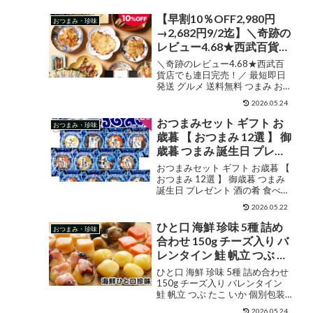
【早割10％OFF2,980円
おつまみ・珍味
→2,682円9/2迄】＼奇跡の
レビュー4.68★西武百貨店
でも連日完売！／ 最短即
＼奇跡のレビュー4.68★西武百
日発送 グルメ 送料無料 つ
貨店でも連日完売！／ 最短即日
発送 グルメ 送料無料 つまみ おつ
まみ おつまみ おつまみセ
まみ おつまみセット 金のおつま
ット 金のおつまみ9品 海鮮
2026.05.24
み9品 海鮮 セット お酒 酒 ビール
セット お酒 酒 ビール 酒の
酒の肴 高級 ランキング 食べ物 父
おつまみセット ギフト お
おつまみ・珍味
肴 高級 ランキング 食べ物
誕生日 プレゼント 珍味 200...
歳暮 【 おつまみ 12選 】 御
父 誕生日 プレゼント 珍味
歳暮 つまみ 誕生日 プレゼ
2000円 台
ント 酒の肴 食べ物 珍味 誕
おつまみセット ギフト お歳暮 【
生日プレゼント 海鮮 父の
おつまみ 12選 】 御歳暮 つまみ
誕生日 プレゼント 酒の肴 食べ物
日 内祝い 詰め合わせ おつ
珍味 誕生日プレゼント 海鮮 父の
まみギフト セット ビール
2026.05.22
日 内祝い 詰め合わせ おつまみギ
お酒 父 男性 お父さん 常温
フト セット ビール お酒 父 男性
ひと口 海鮮 珍味 5種 詰め
おつまみ・珍味
酒のつまみ 魚 送料無料 食
お父さん 常温 酒のつま...
合わせ 150g チーズ入り バ
品 おしゃれ グルメ 父親
レンタイン 鮭 帆立 つぶ た
こ いか 個別包装 お試し お
ひと口 海鮮 珍味 5種 詰め合わせ
つまみセット 食べ比べ 高
150g チーズ入り バレンタイン
鮭 帆立 つぶ たこ いか 個別包装
級珍味 送料無料 ナチュラ
お試し おつまみセット 食べ比べ
ルチーズ おやつ 酒の肴 お
2026.05.24