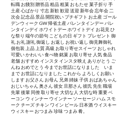
転職 お餞別 贈答品 粗品 粗菓 おもたせ 菓子折り 手
土産 心ばかり 寸志 新歓 歓迎 送迎 新年会 忘年会 二
次会 記念品 景品 開院祝い プチギフト お土産 ゴール
デンウィーク GW 帰省土産 バレンタインデー バレ
ンタインデイ ホワイトデー ホワイトデイ お花見 ひ
な祭り 端午の節句 こどもの日 ギフト プレゼント 御
礼 お礼 謝礼 御返し お返し お祝い返し 御見舞御礼
個包装 上品 上質 高級 お取り寄せスイーツ おしゃれ
可愛い かわいい 食べ物 銘菓 お取り寄せ 人気 食品
老舗 おすすめ インスタ インスタ映え ありがとう ご
んね おめでとう 今までお世話になりました いま
まで お世話になりました これから よろしくお願い
します お父さん お母ん 兄弟 姉妹 子供 おばあちゃん
おじいちゃん 奥さん 彼女 旦那さん 彼氏 先生 職場
先輩 後輩 同僚 取り寄せ 大切な人 大切な時 重要 ベ
ーコン ウィンナー ウインナー ソーセージ ハム スモ
ーク チーズ チキン ワイン ビール 日本酒 ウイスキー
ウィスキー おつまみ 珍味 つまみ 肴。