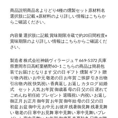
商品説明商品名よりどり4種の燻製セット原材料名
選択肢に記載 ※原材料のより詳しい情報はこちらか
らご確認ください。
内容量 選択肢に記載 賞味期限冷蔵で約20日間程度※
賞味期限のより詳しい情報はこちらからご確認くだ
さい。
製造者 株式会社神鍋ヴィラージュ 〒669-5372 兵庫
県豊岡市日高町栗栖野60−1 こちらの商品は簡易包
装でお届けとなります 父の日 ギフト 燻製 ギフト 贈
り物 内祝い お中元 敬老の日 お年賀 ご挨拶 引き出物
引出物 内祝 快気祝い 香典返し お返し カタログ 結婚
式 セット 人気 お年賀 御歳暮 母の日 父の日 遅れて
ごめんね 初任給 プレゼント 退職祝い 内祝い お返し
御正月 お正月 御年賀 お年賀 御年始 母の日 父の日
初盆 お盆 御中元 お中元 お彼岸 残暑御見舞 残暑見舞
い 敬老の日 寒中お見舞 寒中見舞い 寒中見舞いプレ