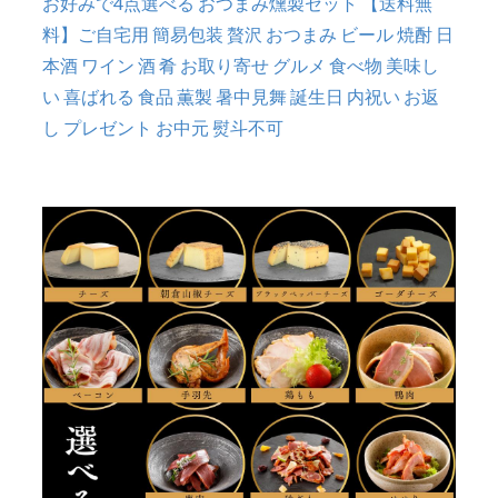
お好みで4点選べる おつまみ燻製セット 【送料無
料】ご自宅用 簡易包装 贅沢 おつまみ ビール 焼酎 日
本酒 ワイン 酒 肴 お取り寄せ グルメ 食べ物 美味し
い 喜ばれる 食品 薫製 暑中見舞 誕生日 内祝い お返
し プレゼント お中元 熨斗不可