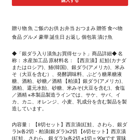
購入する
贈り物 魚 ご飯のお供 お弁当 おつまみ 贈答 食べ物
食品 グルメ 豪華 誕生日 お返し 個包装 漬け魚
◆「銀ダラ入り漬魚お買得セット」商品詳細◆ 名
称： 水産加工品 原材料名： 【西京漬】紅鮭(カナダ
またはロシア)、鰆(韓国)、銀ダラ(アメリカ)、米み
そ（大豆を含む）、発酵調味料、ぶどう糖果糖液
糖、酒粕、砂糖／酒精 【粕漬】銀ダラ(アメリカ)、
酒粕、還元水飴、砂糖、米みそ(大豆を含む)、食塩
／酒精 ※本製品製造ラインでは、サケ、サバ、イ
カ、カニ、オレンジ、小麦、乳成分を含む製品を製
造しています。
内容量： 【8切セット】西京漬(紅鮭、さわら、銀ダ
ラ)x各2切・粕漬(銀ダラ)x2切 【6切セット】西京漬
(紅鮭、さわら、銀ダラ)x各2切 ※1切＝90gです 賞味