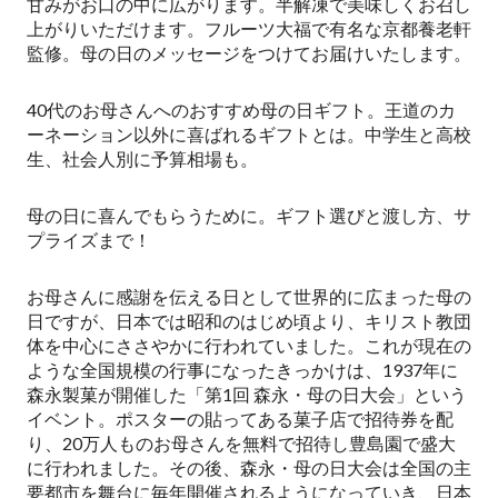
甘みがお口の中に広がります。半解凍で美味しくお召し
上がりいただけます。フルーツ大福で有名な京都養老軒
監修。母の日のメッセージをつけてお届けいたします。
40代のお母さんへのおすすめ母の日ギフト。王道のカ
ーネーション以外に喜ばれるギフトとは。中学生と高校
生、社会人別に予算相場も。
母の日に喜んでもらうために。ギフト選びと渡し方、サ
プライズまで！
お母さんに感謝を伝える日として世界的に広まった母の
日ですが、日本では昭和のはじめ頃より、キリスト教団
体を中心にささやかに行われていました。これが現在の
ような全国規模の行事になったきっかけは、1937年に
森永製菓が開催した「第1回 森永・母の日大会」という
イベント。ポスターの貼ってある菓子店で招待券を配
り、20万人ものお母さんを無料で招待し豊島園で盛大
に行われました。その後、森永・母の日大会は全国の主
要都市を舞台に毎年開催されるようになっていき、日本