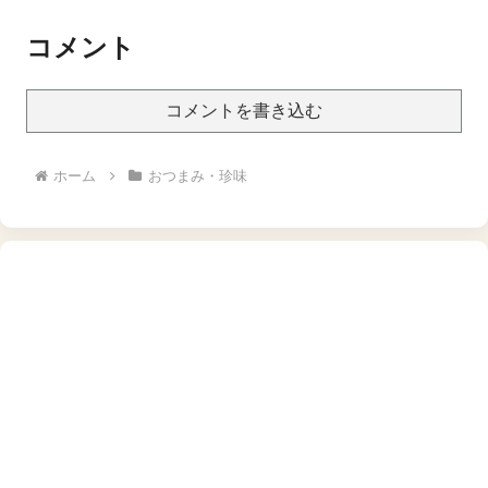
お菓子詰め合わせ 子供の
日 子供お菓子詰め合わせ
コメント
ばらまきお菓子 大容量 ば
ら撒きお菓子
コメントを書き込む
ホーム
おつまみ・珍味