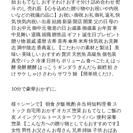
始 おもてなし おすそわけ おすそ分け 詰め合わせ 熨
斗 のし 売れ筋 【心を込めた贈り物やお祝いや内祝
いなどの祝儀の品に】お祝い 御祝 お礼 御礼 返礼 快
気 快気内祝い 出産 結婚 新築 開店 開業 父の日 母の
日 お中元 御中元 敬老の日 お歳暮 御歳暮 お年賀 寒
中見舞い 退職 就職 贈答品 ギフト 誕生日プレゼント
贈り物 親戚 還暦 古希 喜寿 傘寿 米寿 快気祝 お見舞
志 満中陰志 香典返し 【こだわりの素材と製法】 美
味い 美味しい おすすめ 贅沢 天然魚 高級魚 個包装
真空パック 冷凍 日持ち ボリューム 食べごたえ はっ
酵 発酵 醗酵 はっこう ギンダラ ぎんだら 銀鱈 鮭 さ
け サケ しゃけ さわら サワラ 鰆 【簡単焼くだけ。
10分で豪華おかずに。
様々シーンで】 朝食 夕飯 晩酌 弁当 時短料理 肴 ス
トック 自宅用 おかず オカズ 惣菜 おもてなし ご飯の
友 メイン グリル トースター フライパン 便利 栄養
惣菜 【こんな方への贈り物としてもおすすめです】
女性 男性 お父さん お母さん 兄弟 姉妹 子供 おばあ