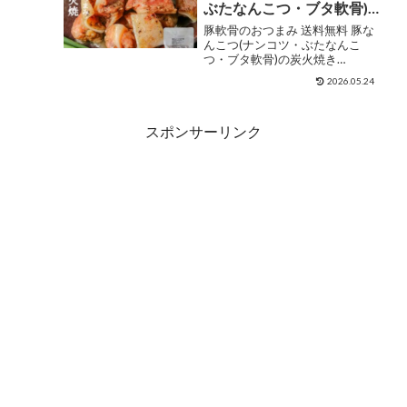
ぶたなんこつ・ブタ軟骨)
【★】
の炭火焼き 100g×4セット
豚軟骨のおつまみ 送料無料 豚な
レトルト食品 常温保存 非
んこつ(ナンコツ・ぶたなんこ
つ・ブタ軟骨)の炭火焼き
常食・保存食 防災グッズ
100g×4セット レトルト食品 常
宮崎 お試しに簡易包装 訳
2026.05.24
温保存 非常食・保存食 防災グッ
あり お取り寄せグルメ 食
ズ 宮崎 お試しに簡易包装 訳あり
品 グルメ 惣菜 豚肉 ポーク
お取り寄せグルメ 食品 グルメ 惣
スポンサーリンク
菜 豚肉 ポーク...