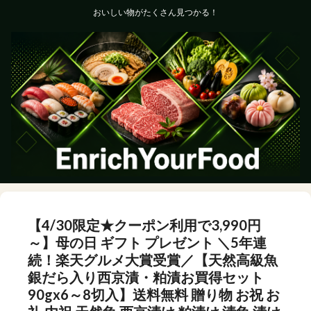
おいしい物がたくさん見つかる！
【4/30限定★クーポン利用で3,990円
～】母の日 ギフト プレゼント ＼5年連
続！楽天グルメ大賞受賞／【天然高級魚
銀だら入り西京漬・粕漬お買得セット
90gx6～8切入】送料無料 贈り物 お祝 お