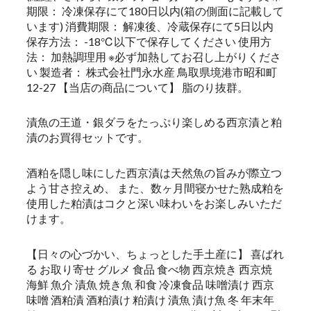
期限： 冷凍保存にて180日以内(箱の側面に記載して
います) 消費期限： 解凍後、冷蔵保存にて5日以内
保存方法： -18℃以下で保存してください 使用方
法： 加熱調理用 ※必ず加熱してお召し上がりくださ
い 製造者： 株式会社門永水産 鳥取県境港市昭和町
12-27 【当店の商品について】 脂のり抜群。
漬魚の王道・銀ダラをたっぷり楽しめる西京漬と粕
漬のお買得セットです。
酒粕を隠し味にした西京漬は天然魚の旨みが際立つ
よう甘さ控えめ、 また、数ヶ月間寝かせた熟成粕を
使用した粕漬はコクと深い味わいをお楽しみいただ
けます。
【日々の心づかい、ちょっとした手土産に】 喜ばれ
る お取り寄せ グルメ 食品 食べ物 西京焼き 西京焼
海鮮 魚介 漬魚 焼き魚 和食 冷凍食品 味噌漬け 西京
味噌 酒粕漬 酒粕漬け 粕漬け 漬魚 漬け魚 冬 年末年