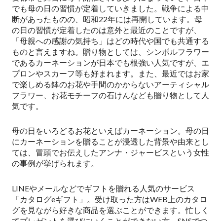
でも母の日の習慣が定着していきました。戦争による中
断があったものの、昭和22年には再開しています。母
の日の習慣が定着したのは意外と最近のことですが、
「母親への感謝の気持ち」はどの時代や国でも共通する
ものと言えますね。贈り物としては、シンボルフラワー
であるカーネーションが日本でも根強い人気ですが、エ
プロンやスカーフ等も好まれます。また、最近ではお家
で楽しめる鉢のお花や手間のかからないアーティシャル
フラワー、お花モチーフの石けんなども贈り物として人
気です。
母の日をいろどるお花といえばカーネーション。母の日
にカーネーションを贈ることが浸透した背景や由来とし
ては、冒頭でお伝えしたアンナ・ジャービスという女性
の事例が挙げられます。
LINEやメールなどでギフトを贈れる人気のサービス
「カタログeギフト」。受け取った方はWEB上のカタロ
グを見ながら好きな商品を選ぶことができます。忙しく
てプレゼントを選びにいくことができない方、SNSでつ