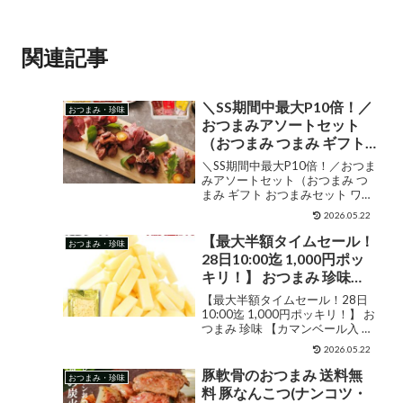
関連記事
＼SS期間中最大P10倍！／
おつまみ・珍味
おつまみアソートセット
（おつまみ つまみ ギフト
おつまみセット ワイン ビ
＼SS期間中最大P10倍！／おつま
ール 日本酒 酒 パーティー
みアソートセット（おつまみ つ
まみ ギフト おつまみセット ワイ
プレート 晩酌 惣菜 お取り
ン ビール 日本酒 酒 パーティー
寄せ 人気 プレゼント 砂肝
2026.05.22
プレート 晩酌 惣菜 お取り寄せ 人
牛タン 合鴨 おしゃれ 贅沢
気 プレゼント 砂肝 牛タン 合鴨
【最大半額タイムセール！
おつまみ・珍味
1-2人前 3000円 お歳暮 ク
おしゃれ 贅沢 1-2人前 300...
28日10:00迄 1,000円ポッ
リスマス 冬ギフト ）
キリ！】 おつまみ 珍味
【カマンベール入 3種チー
【最大半額タイムセール！28日
ズの.たらチーズ210g.】 北
10:00迄 1,000円ポッキリ！】 お
つまみ 珍味 【カマンベール入 3
海道 チータラ チーたら 訳
種チーズの.たらチーズ210g.】
あり 食品 おやつ チーズ セ
2026.05.22
北海道 チータラ チーたら 訳あり
ット ポイント消化 1000円
食品 おやつ チーズ セット ポイン
豚軟骨のおつまみ 送料無
おつまみ・珍味
お取り寄せグルメ 食品 乾
ト消化 1000円 お取り...
料 豚なんこつ(ナンコツ・
物 魚介 海鮮 【D19】