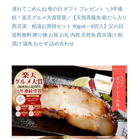
遅れてごめんね 母の日 ギフト プレゼント ＼5年連
続！楽天グルメ大賞受賞／【天然高級魚 銀だら入り
西京漬・粕漬お買得セット 90gx6～8切入】父の日
送料無料 贈り物 お祝 お礼 内祝 天然魚 西京漬け 粕
漬け 漬魚 おかず 詰め合わせ