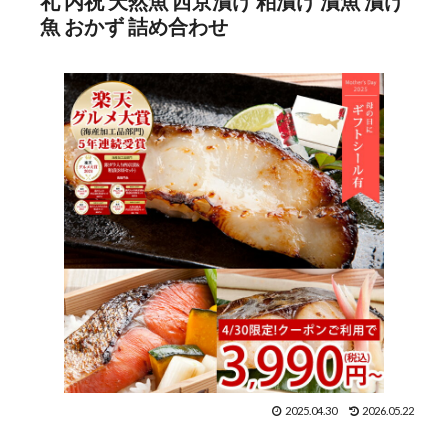
礼 内祝 天然魚 西京漬け 粕漬け 漬魚 漬け
魚 おかず 詰め合わせ
2025.04.30
2026.05.22