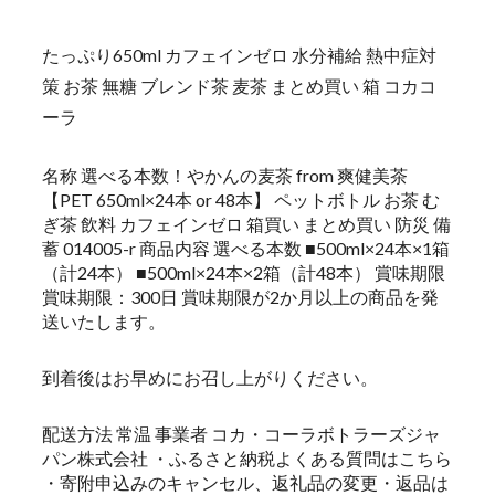
たっぷり650ml カフェインゼロ 水分補給 熱中症対
策 お茶 無糖 ブレンド茶 麦茶 まとめ買い 箱 コカコ
ーラ
名称 選べる本数！やかんの麦茶 from 爽健美茶
【PET 650ml×24本 or 48本】 ペットボトル お茶 む
ぎ茶 飲料 カフェインゼロ 箱買い まとめ買い 防災 備
蓄 014005-r 商品内容 選べる本数 ■500ml×24本×1箱
（計24本） ■500ml×24本×2箱（計48本） 賞味期限
賞味期限：300日 賞味期限が2か月以上の商品を発
送いたします。
到着後はお早めにお召し上がりください。
配送方法 常温 事業者 コカ・コーラボトラーズジャ
パン株式会社 ・ふるさと納税よくある質問はこちら
・寄附申込みのキャンセル、返礼品の変更・返品は