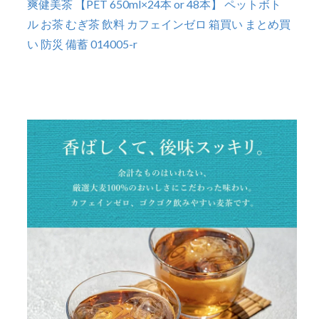
爽健美茶 【PET 650ml×24本 or 48本】 ペットボト
ル お茶 むぎ茶 飲料 カフェインゼロ 箱買い まとめ買
い 防災 備蓄 014005-r