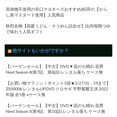
添加物不使用の辛口マヨネーズおすすめ|松田の【から
し菜マスタード使用】人気商品
秋田名物【稲庭うどん・そうめん詰合せ】比内地鶏つゆ
で味わう人気ギフト
他サイトもいかがですか？
【バーゲンセール】【中古】DVD▼花のち晴れ 花男
Next Season 4(第7話、第8話) レンタル落ち ケース無
【お買い物マラソン！ポイント5倍★5/27 01：59まで】
ZS00006 レンタルUPDVD クロサギ 平野紫耀主演 2022
年版 全5巻 ※ケース無
【バーゲンセール】【中古】DVD▼花のち晴れ 花男
Next Season 5(第9話、第10話) レンタル落ち ケース無