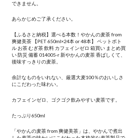
できません。
あらかじめご了承ください。
【ふるさと納税】選べる本数！やかんの麦茶 from
爽健美茶 【PET 650ml×24本 or 48本】 ペットボト
ル お茶 むぎ茶 飲料 カフェインゼロ 箱買い まとめ買
い 防災 備蓄 014005-r 新やかんの麦茶 香ばしくて、
後味すっきりの麦茶。
余計なものをいれない、厳選大麦100％のおいしさ
にこだわった味わい。
カフェインゼロ、ゴクゴク飲みやすい麦茶です。
たっぷり650ml
「やかんの麦茶 from 爽健美茶」は、やかんで煮出
した麦茶の味わいにこだわった本格的な麦茶製品で