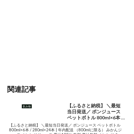
関連記事
【ふるさと納税】 ＼最短
飲み物
当日発送／ ポンジュース
ペットボトル 800ml×6本 /
280ml×24本 | 年内配送
【ふるさと納税】 ＼最短当日発送／ ポンジュース ペットボトル
（800mlに限る） みかんジ
800ml×6本 / 280ml×24本 | 年内配送 （800mlに限る） みかんジ