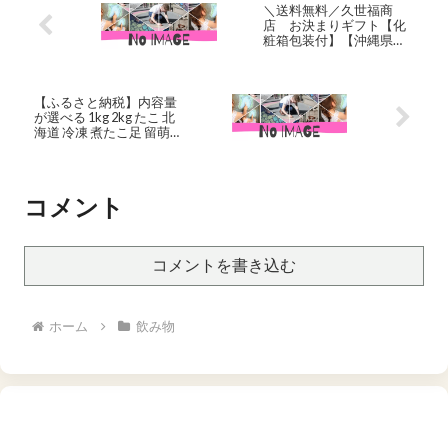
＼送料無料／久世福商
店 お決まりギフト【化
粧箱包装付】【沖縄県送
料別途】寒中御見舞 寒中
見舞い グルメ ごはんのお
供 のし 内祝い おしゃれ 贈
り物 食品 お礼 お祝い プレ
【ふるさと納税】内容量
ゼント ご挨拶 出産 結婚 快
が選べる 1kg 2kg たこ 北
気 誕生日 記念日 引越し 香
海道 冷凍 煮たこ足 留萌産
典返し
タコ 蛸 国産 蛸足 たこ足
タコ足 たこあし ボイル 惣
菜 おかず つまみ おつまみ
ご飯のお供 海鮮 海産物 海
コメント
の幸 魚介 魚介類 お刺身 刺
身 刺し身 天ぷら 留萌 魚
貝類・タコ・蛸 R006-005
コメントを書き込む
ホーム
飲み物