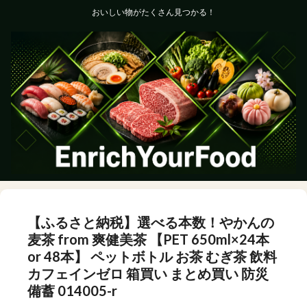
おいしい物がたくさん見つかる！
【ふるさと納税】選べる本数！やかんの
麦茶 from 爽健美茶 【PET 650ml×24本
or 48本】 ペットボトル お茶 むぎ茶 飲料
カフェインゼロ 箱買い まとめ買い 防災
備蓄 014005-r