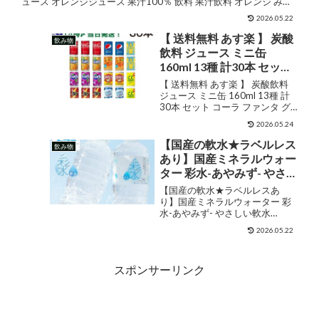
ュース オレンジジュース 果汁100％ 飲料 果汁飲料 オレンジ みか
ュース オレンジジュース
ん ドリンク 常温 ...
果汁100％ 飲料 果汁飲料
2026.05.22
オレンジ みかん ドリンク
【 送料無料 あす楽 】 炭酸
飲み物
常温 ご当地 お土産 人気 お
飲料 ジュース ミニ缶
すすめ 愛媛県 松山市 POM
160ml 13種 計30本 セット
えひめ飲料
コーラ ファンタ グレープ
【 送料無料 あす楽 】 炭酸飲料
オレンジ リアルゴールド
ジュース ミニ缶 160ml 13種 計
30本 セット コーラ ファンタ グ
ジンジャーエール ペプシ
レープ オレンジ リアルゴールド
なっちゃん デカビタC 三ツ
2026.05.24
ジンジャーエール ペプシ なっち
矢 Qoo カルピス ウォータ
ゃん デカビタC 三ツ矢 Qoo カル
【国産の軟水★ラベルレス
飲み物
ー ソーダ オランジーナ CC
ピス ウォーター ソーダ...
あり】国産ミネラルウォー
レモン
ター 彩水-あやみず- やさし
い軟水 500ml×24本 送料無
【国産の軟水★ラベルレスあ
料 ライフドリンクカンパ
り】国産ミネラルウォーター 彩
水-あやみず- やさしい軟水
ニー LIFEDRINK 水 ラベル
500ml×24本 送料無料 ライフド
レス 天然水 飲料水 軟水 備
2026.05.22
リンクカンパニー LIFEDRINK 水
蓄水 非常用（※採水地指定
ラベルレス 天然水 飲料水 軟水 備
不可）
蓄水 非常用（※採水地指定不可）
スポンサーリンク
販売...