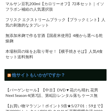
マルサン豆乳200ml【カロリーオフ】72本セット｜イソ
フラボン補給の人気選択肢
フリスク エクストリームブラック【ブラックミント】人
気の刺激的なタブレット
無添加米麹で作る甘酒【国産米使用】4種から選べる乾
燥麹
本場秋田の味をお取り寄せ！【横手焼きそば】人気4食
セット送料無料
他サイトもいかがですか？
【バーゲンセール】【中古】DVD▼花のち晴れ 花男
Next Season 4(第7話、第8話) レンタル落ち ケース無
【お買い物マラソン！ポイント5倍★5/27 01：59まで】