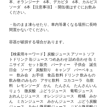
本、オランジーナ 6本、デカビタ 6本、カルピス
ソーダ 6本 【注意事項】・開缶後はすぐにお飲み
ください。
・缶のまま凍らせたり、車内等暑くなる場所に長時
間置かないでください。
容器が破損する場合があります。
【検索用キーワード】炭酸ジュース アソート ソフ
トドリンク 缶ジュース つめあわせ 詰め合わせ 缶 ミ
ニサイズ セット販売 パーティー 子供会 誕生
日会 ソーダ 炭酸割り キャンプ バーベキュ
ー 飲み会 お手頃 食品 飲料 ドリンク 飲みもの
飲み物 のみもの アサヒ飲料 コカコーラ 缶飲
料 レモンソーダ かん たんさん たんさんいん
りょう 微炭酸 ぶどうジュース 葡萄ジュース
おれんじジュース オレンジジュース 柑橘 みか
ん ミカンジュース みかんジュース ぶどう炭酸
ジュース みかん微炭酸ジュース ぶどう微炭酸ジ