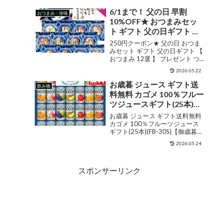
レープフルーツ ライム ラベルレ
ーツ ライム ラベルレス 割
ス 割り材 箱買い まとめ買い ライ
6/1まで！ 父の日 早割
おつまみ・珍味
り材 箱買い まとめ買い ラ
フドリンクカンパニー L...
10%OFF★ おつまみセッ
イフドリンクカンパニー
ト ギフト 父の日ギフト 【
LIFEDRINK
おつまみ 12選 】 プレゼン
250円クーポン★ 父の日 おつま
ト つまみ 実用的 父親 誕生
みセット ギフト 父の日ギフト 【
おつまみ 12選 】 プレゼント つ
日 食べ物 誕生日プレゼン
まみ 実用的 父親 誕生日 食べ物
ト 父の日プレゼント 男性
2026.05.22
誕生日プレゼント 父の日プレゼ
父 内祝い おつまみギフト
ント 男性 父 内祝い おつまみギフ
お歳暮 ジュース ギフト送
飲み物
珍味 海鮮 セット グルメ お
ト 高級 珍味 海鮮 セット グ...
料無料 カゴメ 100％フルー
中元 お父さん お酒 ビール
ツジュースギフト(25本)
食品 酒
(FB-30S)【御歳暮 歳暮 お
お歳暮 ジュース ギフト送料無料
歳暮ギフト 内祝い お返し
カゴメ 100％フルーツジュース
ギフト(25本)(FB-30S)【御歳暮
食べ物 詰め合わせ 飲み物
歳暮 お歳暮ギフト 内祝い お返し
ドリンク フルーツ フルー
2026.05.24
食べ物 詰め合わせ 飲み物 ドリン
ツジュース セット 贈り物
ク フルーツ フルーツジュース セ
結婚内祝い 出産内祝い 御
ット 贈り物 結婚内祝い 出...
スポンサーリンク
祝い】[card]