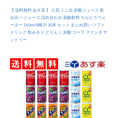
【 送料無料 あす楽 】 人気 ミニ缶 炭酸ジュース 飲
み比べ ジュース 詰め合わせ 炭酸飲料 カルピスウォ
ーター 160ml 8種 計30本 セット まとめ買い ソフト
ドリンク 飲みきり どりんく 炭酸 コーラ ファンタ サ
ントリー