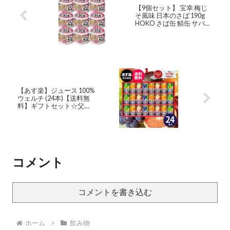
【9個セット】 宝幸 梅じ
そ風味 日本のさば 190g
HOKO さば缶 鯖缶 サバ缶
さば缶詰 サバ缶詰 鯖缶詰
さば サバ 鯖 魚 食品 缶詰
水産物加工品 生産国 日本
国産 送料無料 ポイント消
化 あす楽
【あす楽】ジュース 100%
ウェルチ (24本)【送料無
料】ギフトセット☆父の
日ギフト お中元 夏ギフト
プレゼント 食べ物 人気 飲
み物 詰め合わせ ギフト 出
産内祝い 結婚内祝い 出産
祝い 結婚祝い お祝い お返
し 香典返し 快気祝い お祝
コメント
い返し お供え 誕生日
コメントを書き込む
ホーム
飲み物