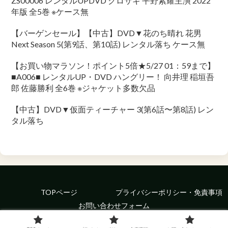
ZS00006 レンタルUPDVD クロサギ 平野紫耀主演 2022
年版 全5巻 ※ケース無
【バーゲンセール】【中古】DVD▼花のち晴れ 花男
Next Season 5(第9話、第10話) レンタル落ち ケース無
【お買い物マラソン！ポイント5倍★5/27 01：59まで】
■A006■ レンタルUP・DVD ハングリー！ 向井理 稲垣吾
郎 佐藤勝利 全6巻 ※ジャケット多数欠品
【中古】DVD▼仮面ティーチャー 3(第6話〜第8話) レン
タル落ち
TOPページ
プライバシーポリシー・免責事項
お問い合わせフォーム
© 2022 Enrich Your Food.