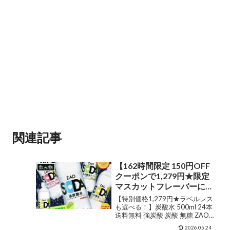
関連記事
【162時間限定 150円OFF
飲み物
クーポンで1,279円★限定
マスカットフレーバーにも
使える】炭酸水 500ml 24
【特別価格1,279円★ラベルレス
本 送料無料 強炭酸 炭酸 無
も選べる！】炭酸水 500ml 24本
送料無料 強炭酸 炭酸 無糖 ZAO
糖 ZAO SODA プレーン レ
SODA プレーン レモン ピンクグ
モン ピンクグレープフル
2026.05.24