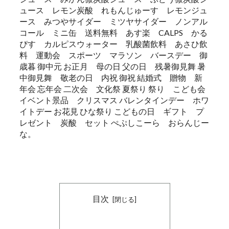
ュース レモン炭酸 れもんじゅーす レモンジュ
ース みつやサイダー ミツヤサイダー ノンアル
コール ミニ缶 送料無料 あす楽 CALPS かる
ぴす カルピスウォーター 乳酸菌飲料 あさひ飲
料 運動会 スポーツ マラソン バースデー 御
歳暮 御中元 お正月 母の日 父の日 残暑御見舞 暑
中御見舞 敬老の日 内祝 御祝 結婚式 贈物 新
年会 忘年会 二次会 文化祭 夏祭り 祭り こども会
イベント景品 クリスマス バレンタインデー ホワ
イトデー お花見 ひな祭り こどもの日 ギフト プ
レゼント 炭酸 セット ぺぷしこーら おらんじー
な。
目次