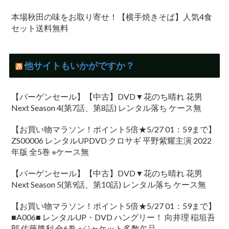
本場秋田の味をお取り寄せ！【横手焼きそば】人気4食
セット送料無料
他サイトもいかがですか？
【バーゲンセール】【中古】DVD▼花のち晴れ 花男
Next Season 4(第7話、第8話) レンタル落ち ケース無
【お買い物マラソン！ポイント5倍★5/27 01：59まで】
ZS00006 レンタルUPDVD クロサギ 平野紫耀主演 2022
年版 全5巻 ※ケース無
【バーゲンセール】【中古】DVD▼花のち晴れ 花男
Next Season 5(第9話、第10話) レンタル落ち ケース無
【お買い物マラソン！ポイント5倍★5/27 01：59まで】
■A006■ レンタルUP・DVD ハングリー！ 向井理 稲垣吾
郎 佐藤勝利 全6巻 ※ジャケット多数欠品