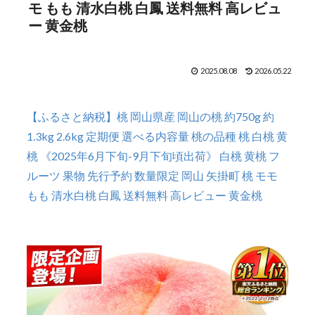
モ もも 清水白桃 白鳳 送料無料 高レビュ
ー 黄金桃
2025.08.08
2026.05.22
【ふるさと納税】桃 岡山県産 岡山の桃 約750g 約
1.3kg 2.6kg 定期便 選べる内容量 桃の品種 桃 白桃 黄
桃 《2025年6月下旬-9月下旬頃出荷》 白桃 黄桃 フ
ルーツ 果物 先行予約 数量限定 岡山 矢掛町 桃 モモ
もも 清水白桃 白鳳 送料無料 高レビュー 黄金桃