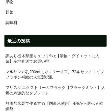
果物
野菜
調味料
最近の投稿
訳あり栃木県産キュウリ5kg【漬物・ダイエットに人
気】産地直送でお買い得
マルサン豆乳200ml【カロリーオフ】72本セット｜イソ
フラボン補給の人気選択肢
フリスク エクストリームブラック【ブラックミント】人
気の刺激的なタブレット
無添加米麹で作る甘酒【国産米使用】4種から選べる乾
燥麹