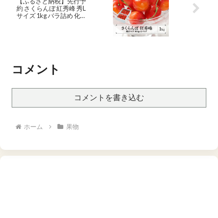
【ふるさと納税】先行予
約 さくらんぼ 紅秀峰 秀L
サイズ 1kg バラ詰め 化粧
箱 (500gx2パック) 2026年
産 令和8年産 山形県産 送
料無料 サクランボ※沖
縄・離島への配送不可
コメント
コメントを書き込む
ホーム
果物