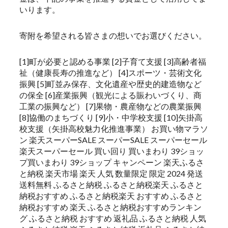
いります。
寄附を希望される皆さまの想いでお選びください。
[1]町が必要と認める事業 [2]子育て支援 [3]高齢者福
祉（健康長寿の推進など） [4]スポーツ・芸術文化
振興 [5]町並み保存、文化遺産や歴史的建造物など
の保全 [6]産業振興（観光による賑わいづくり、商
工業の振興など） [7]果物・農産物などの農業振興
[8]協働のまちづくり [9]小・中学校支援 [10]矢掛高
校支援（矢掛高校魅力化推進事業） お買い物マラソ
ン 楽天スーパーSALE スーパーSALE スーパーセール
楽天スーパーセール 買い回り 買いまわり 39ショッ
プ買いまわり 39ショップ キャンペーン 楽天ふるさ
と納税 楽天市場 楽天 人気 数量限定 限定 2024 発送
送料無料 ふるさと納税 ふるさと納税楽天 ふるさと
納税おすすめ ふるさと納税楽天 おすすめ ふるさと
納税おすすめ 楽天 ふるさと納税おすすめランキン
グ ふるさと納税 おすすめ 返礼品 ふるさと納税 人気