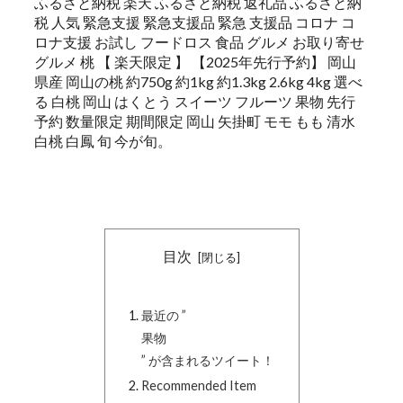
ふるさと納税 楽天 ふるさと納税 返礼品 ふるさと納
税 人気 緊急支援 緊急支援品 緊急 支援品 コロナ コ
ロナ支援 お試し フードロス 食品 グルメ お取り寄せ
グルメ 桃 【 楽天限定 】 【2025年先行予約】 岡山
県産 岡山の桃 約750g 約1kg 約1.3kg 2.6kg 4kg 選べ
る 白桃 岡山 はくとう スイーツ フルーツ 果物 先行
予約 数量限定 期間限定 岡山 矢掛町 モモ もも 清水
白桃 白鳳 旬 今が旬。
目次
最近の ”
果物
” が含まれるツイート！
Recommended Item