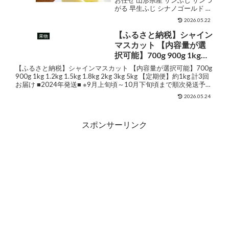
がる 早生ふじ シナノゴールド 秋
甘い 果物 訳あり フルーツ
映 産地直送 ご家庭用 お徳用 甘い
訳ありりんご お取り寄せ
2026.05.22
果物 訳あり フルーツ 訳ありりん
りんご 10kg ふじりんご 送
ご お取り寄せ りんご 10kg ふじ
【ふるさと納税】シャイン
果物
料無料
りんご 送料無料...
マスカット 【内容量が選
択可能】700g 900g 1kg
1.2kg 1.5kg 1.8kg 2kg 3kg
【ふるさと納税】シャインマスカット 【内容量が選択可能】700g
5kg 【定期便】約1kg 計3
900g 1kg 1.2kg 1.5kg 1.8kg 2kg 3kg 5kg 【定期便】約1kg 計3回
お届け ■2024年発送■ ※9月上旬頃～10月下旬頃まで順次発送予
回お届け ■2024年発送■ ※9
定...
月上旬頃～10月下旬頃まで
2026.05.24
順次発送予定《信州グルメ
市場》 先行予約 数量限定
スポンサーリンク
期間限定 果物 フルーツ ぶ
どう ブドウ