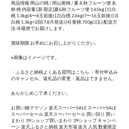
商品情報 岡山の桃 / 岡山黄桃 / 夏＆秋フルーツ便 名
称 桃 内容量 [新 限定]夏&秋フルーツ便 1.65kg [1] 白
桃 1.3kg(4〜8玉前後) [2] 白桃 2.6kg(7〜16玉前後) [3]
白桃 1.3kg×2回(7,8月発送) [4] 黄桃 750g(3玉) 配送方
法 冷蔵便でお届けします。
賞味期限 お早めにお召し上がりください。
※画像はイメージです。
・ふるさと納税よくある質問はこちら ・寄付申込み
のキャンセル、返礼品の変更・返品はできません。
あらかじめご了承ください。
お買い物マラソン 楽天スーパーSALE スーパーSALE
スーパーセール 楽天スーパーセール 買い回り 買い
まわり 39ショップ買いまわり 39ショップ キャンペ
ーン 楽天ふるさと納税 楽天市場 楽天 人気 数量限定