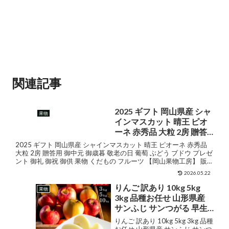
関連記事
2025 ギフト 岡山県産 シャ
果物
インマスカット 晴王 ピオ
ーネ 赤秀品 大粒 2房 贈答
用 御中元 御歳暮 敬老の日
2025 ギフト 岡山県産 シャインマスカット 晴王 ピオーネ 赤秀品
葡萄 ぶどう ブドウ プレゼ
大粒 2房 贈答用 御中元 御歳暮 敬老の日 葡萄 ぶどう ブドウ プレゼ
ント 御礼 御祝 御供 果物 くだもの フルーツ 【岡山果物工房】 販売
ント 御礼 御祝 御供 果物 く
価格¥4,300ショッ...
だもの フルーツ 【岡山果
2026.05.22
物工房】
りんご 訳あり 10kg 5kg
果物
3kg 品種お任せ 山形県産
サンふじ サンつがる 早生
ふじ シナノゴールド 秋映
りんご 訳あり 10kg 5kg 3kg 品種
産地直送 ご家庭用 お徳用
お任せ 山形県産 サンふじ サンつ