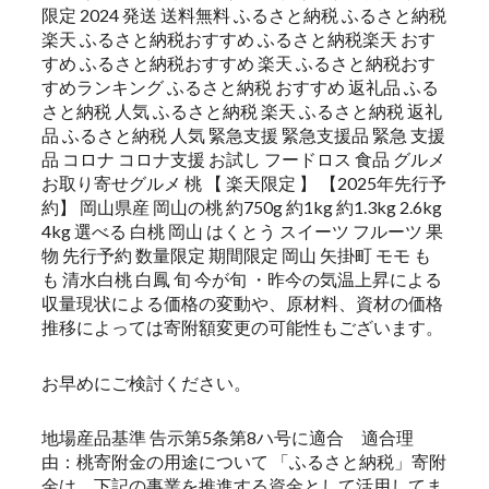
限定 2024 発送 送料無料 ふるさと納税 ふるさと納税
楽天 ふるさと納税おすすめ ふるさと納税楽天 おす
すめ ふるさと納税おすすめ 楽天 ふるさと納税おす
すめランキング ふるさと納税 おすすめ 返礼品 ふる
さと納税 人気 ふるさと納税 楽天 ふるさと納税 返礼
品 ふるさと納税 人気 緊急支援 緊急支援品 緊急 支援
品 コロナ コロナ支援 お試し フードロス 食品 グルメ
お取り寄せグルメ 桃 【 楽天限定 】 【2025年先行予
約】 岡山県産 岡山の桃 約750g 約1kg 約1.3kg 2.6kg
4kg 選べる 白桃 岡山 はくとう スイーツ フルーツ 果
物 先行予約 数量限定 期間限定 岡山 矢掛町 モモ も
も 清水白桃 白鳳 旬 今が旬 ・昨今の気温上昇による
収量現状による価格の変動や、原材料、資材の価格
推移によっては寄附額変更の可能性もございます。
お早めにご検討ください。
地場産品基準 告示第5条第8ハ号に適合 適合理
由：桃寄附金の用途について 「ふるさと納税」寄附
金は、下記の事業を推進する資金として活用してま