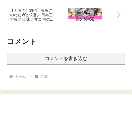
房 冷蔵 1.0kg以上 種なし
大粒 高級 甘い 【2026年8
【ふるさと納税】海魚 こ
月中旬〜10月上旬頃順次
のわた 60g×2瓶 ／ 日本三
発送】 k245-002
大珍味 珍味 ナマコ 酒の肴
おつまみ つまみ ご飯のお
供 海鮮 魚介 海の幸 玄界灘
国産 佐賀県 玄海町 冷凍 ＼
レビューキャンペーン実
コメント
施中／
コメントを書き込む
ホーム
果物