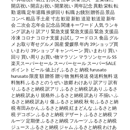
開店祝い 開店お祝い 開業祝い 周年記念 異動 栄転 転
勤 退職 定年退職 挨拶回り 転職 お餞別 贈答品 景品
コンペ 粗品 手土産 寸志 歓迎 新歓 送迎 歓送迎 新年
会 二次会 忘年会 記念品 関連キーワード 人気 ランキ
ング 訳あり 訳アリ 緊急支援 緊急支援品 緊急 支援品
冷凍 コロナ コロナ支援 お試し フードロス 食品 グル
メ お取り寄せグルメ 国産 愛媛県 年内 39ショップ買
いまわり 39ショップ キャンペーン 買いまわり 買い
回り 買い周り お買い物マラソン マラソンセール SS
楽天スーパーセール スーパーセール スーパーSALE
ポイント ビール 値上げ ふるさと 納税 furusato
hurusato 限度 額 贈答 贈り物 無料発送 発送料無料 送
料無料 ふるさとのうぜい 故郷 わけあり 訳アリ 訳有
り ふるさと納税 訳アリ ふるさと納税 訳あり ふるさ
と納税 訳あり 規格外 ふるさと納税 訳あり 不揃い ふ
るさと納税 訳あり 傷 ふるさと納税 秋 旬 ふるさと納
税 有田みかん ふるさと納税 紅まどんな ふるさと納
税 デコポン ふるさと納税 デザート ふるさと納税 フ
ルーツ 定期便 ふるさと納税 フルーツ ふるさと納税
ジュース ふるさと納税 ジャム ふるさと納税 わけあ