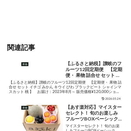
関連記事
【ふるさと納税】讃岐のフ
果物
ルーツ12回定期便 【定期
便・ 果物 詰合せ セット イ
チゴ みかん キウイ びわ ブ
【ふるさと納税】讃岐のフルーツ12回定期便 【定期便・ 果物 詰
ラックビート シャインマ
合せ セット イチゴ みかん キウイ びわ ブラックビート シャインマ
スカット 桃 】 お届け：2023年8月～ 販売価格¥120,000ショッ
スカット 桃 】 お届け：
プ名香川県東かがわ市ジャンルセッ...
2023年8月～
2026.05.24
【あす楽対応】マイスター
果物
セレクト！ 旬のお楽しみ
フルーツBOXベーシック
［さくらんぼ・メロン入
マイスターセレクト！ 旬のお楽
り］ RC 送料込 果物詰め合
しみフルーツBOXベーシック