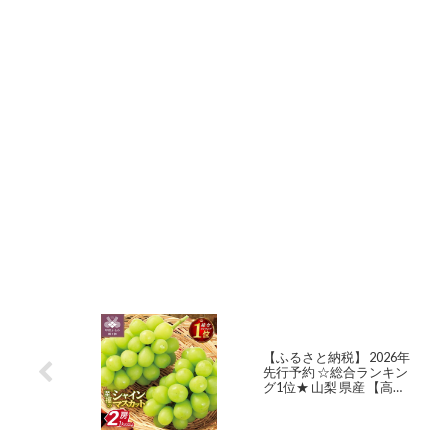
【ふるさと納税】 2026年
先行予約 ☆総合ランキン
グ1位★ 山梨 県産 【高評
価 ★4.61】シャイン
10000円 ぶどう シャイン
マスカット 令和8年 フル
ーツ 王国山梨 人気 果物 2