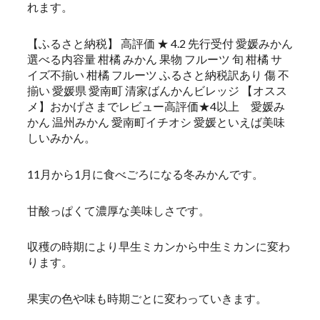
れます。
【ふるさと納税】 高評価 ★ 4.2 先行受付 愛媛みかん
選べる内容量 柑橘 みかん 果物 フルーツ 旬 柑橘 サ
イズ不揃い 柑橘 フルーツ ふるさと納税訳あり 傷 不
揃い 愛媛県 愛南町 清家ばんかんビレッジ 【オスス
メ】おかげさまでレビュー高評価★4以上 愛媛み
かん 温州みかん 愛南町イチオシ 愛媛といえば美味
しいみかん。
11月から1月に食べごろになる冬みかんです。
甘酸っぱくて濃厚な美味しさです。
収穫の時期により早生ミカンから中生ミカンに変わ
ります。
果実の色や味も時期ごとに変わっていきます。