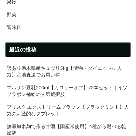
果物
野菜
調味料
最近の投稿
訳あり栃木県産キュウリ5kg【漬物・ダイエットに人
気】産地直送でお買い得
マルサン豆乳200ml【カロリーオフ】72本セット｜イソ
フラボン補給の人気選択肢
フリスク エクストリームブラック【ブラックミント】人
気の刺激的なタブレット
無添加米麹で作る甘酒【国産米使用】4種から選べる乾
燥麹