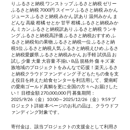
り ふるさと納税 ワンストップ ふるさと納税 ゼリー
ふるさと納税 7000円 スイーツ ふるさと納税 みかん
ジュース ふるさと納税 みかん 訳あり 温州みかん ま
どんな 高級 柑橘 せとか 甘平 柑橘 ふるさと納税みか
ん ミカン ふるさと納税訳あり ふるさと納税 ランキ
ング ふるさと納税高評価 ふるさと納税おすすめ ふ
るさと納税旬の果物 ふるさと納税一位 ふるさと納
税1位 ふるさと納税人気 ふるさと納税えひめ ふるさ
と納税愛媛県 ふるさと納税みかん お手軽 試供品 お
試し 少量 大量 大容量 不揃い B品 規格外 傷 キズ 家
族地域のプロジェクトをみんなで応援！楽天ふるさ
と納税クラウドファンディング 子どもたちの食を支
え役目を終えた給食センターを利活用して、愛南町
の愛南ゴールド真鯛を更に全国の方々へお届けした
い！ 目標金額 270,000,000 円 募集期間：
2025/9/26（金）10:00～2025/12/26（金）9:59 プ
ロジェクト詳細 本ページのお礼の品は、クラウドフ
ァンディング対象です。
寄付金は、該当プロジェクトの支援金として利用さ