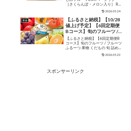
［さくらんぼ・メロン入り］ RC
わせ フルーツ盛合せ 在宅
送料込 果物詰め合わせ フルーツ
勤務 ビタミンフルーツ ダ
2026.05.24
盛合せ 在宅勤務 ビタミンフルー
イエット フルーツ デトッ
ツ ダイエット フルーツ デトック
【ふるさと納税】【10/28
果物
クスフルーツ フルーツギ
スフルーツ フルーツギフト 朝フ
値上げ予定】【6回定期便
ルーツ 健康食品 ...
フト 朝フルーツ 健康食品
Bコース】旬のフルーツ /
高級品
フルーツ ふるーつ 果物 く
【ふるさと納税】【6回定期便B
だもの 旬 詰め合わせ セッ
コース】旬のフルーツ / フルーツ
ふるーつ 果物 くだもの 旬 詰め合
ト 定期便 フルーツ定期便
わせ セット 定期便 フルーツ定期
果物定期便 / 南島原市 / 長
2026.05.23
便 果物定期便 / 南島原市 / 長崎県
崎県農産品流通合同会社
農産品流通合同会社 販売価格
[SCB066]
¥76,000ショップ名長崎県南島
スポンサーリンク
原...