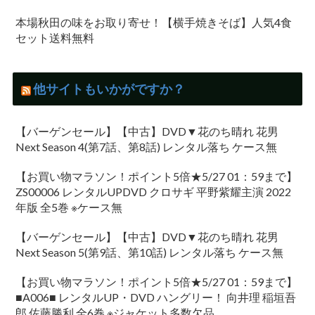
本場秋田の味をお取り寄せ！【横手焼きそば】人気4食
セット送料無料
他サイトもいかがですか？
【バーゲンセール】【中古】DVD▼花のち晴れ 花男
Next Season 4(第7話、第8話) レンタル落ち ケース無
【お買い物マラソン！ポイント5倍★5/27 01：59まで】
ZS00006 レンタルUPDVD クロサギ 平野紫耀主演 2022
年版 全5巻 ※ケース無
【バーゲンセール】【中古】DVD▼花のち晴れ 花男
Next Season 5(第9話、第10話) レンタル落ち ケース無
【お買い物マラソン！ポイント5倍★5/27 01：59まで】
■A006■ レンタルUP・DVD ハングリー！ 向井理 稲垣吾
郎 佐藤勝利 全6巻 ※ジャケット多数欠品