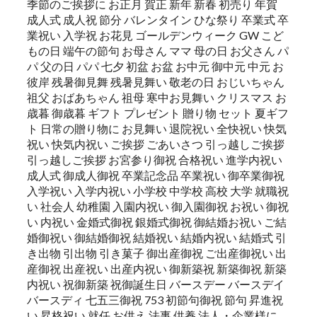
季節のご挨拶に お正月 賀正 新年 新春 初売り 年賀
成人式 成人祝 節分 バレンタイン ひな祭り 卒業式 卒
業祝い 入学祝 お花見 ゴールデンウィーク GW こど
もの日 端午の節句 お母さん ママ 母の日 お父さん パ
パ 父の日 パパ 七夕 初盆 お盆 お中元 御中元 中元 お
彼岸 残暑御見舞 残暑見舞い 敬老の日 おじいちゃん
祖父 おばあちゃん 祖母 寒中お見舞い クリスマス お
歳暮 御歳暮 ギフト プレゼント 贈り物 セット 夏ギフ
ト 日常の贈り物に お見舞い 退院祝い 全快祝い 快気
祝い 快気内祝い ご挨拶 ごあいさつ 引っ越しご挨拶
引っ越しご挨拶 お宮参り御祝 合格祝い 進学内祝い
成人式 御成人御祝 卒業記念品 卒業祝い 御卒業御祝
入学祝い 入学内祝い 小学校 中学校 高校 大学 就職祝
い 社会人 幼稚園 入園内祝い 御入園御祝 お祝い 御祝
い 内祝い 金婚式御祝 銀婚式御祝 御結婚お祝い ご結
婚御祝い 御結婚御祝 結婚祝い 結婚内祝い 結婚式 引
き出物 引出物 引き菓子 御出産御祝 ご出産御祝い 出
産御祝 出産祝い 出産内祝い 御新築祝 新築御祝 新築
内祝い 祝御新築 祝御誕生日 バースデー バースデイ
バースディ 七五三御祝 753 初節句御祝 節句 昇進祝
い 昇格祝い 就任 お供え 法事 供養 法人・企業様に