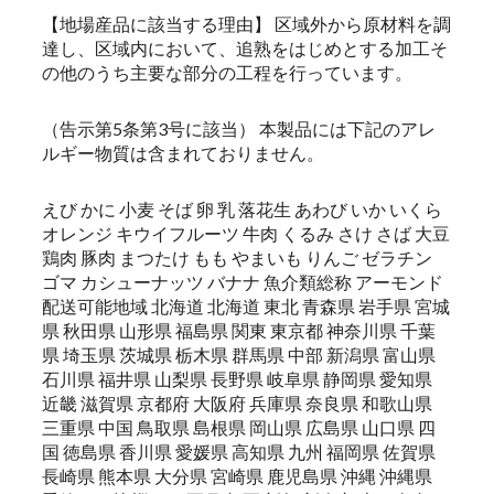
【地場産品に該当する理由】 区域外から原材料を調
達し、区域内において、追熟をはじめとする加工そ
の他のうち主要な部分の工程を行っています。
（告示第5条第3号に該当） 本製品には下記のアレ
ルギー物質は含まれておりません。
えび かに 小麦 そば 卵 乳 落花生 あわび いか いくら
オレンジ キウイフルーツ 牛肉 くるみ さけ さば 大豆
鶏肉 豚肉 まつたけ もも やまいも りんご ゼラチン
ゴマ カシューナッツ バナナ 魚介類総称 アーモンド
配送可能地域 北海道 北海道 東北 青森県 岩手県 宮城
県 秋田県 山形県 福島県 関東 東京都 神奈川県 千葉
県 埼玉県 茨城県 栃木県 群馬県 中部 新潟県 富山県
石川県 福井県 山梨県 長野県 岐阜県 静岡県 愛知県
近畿 滋賀県 京都府 大阪府 兵庫県 奈良県 和歌山県
三重県 中国 鳥取県 島根県 岡山県 広島県 山口県 四
国 徳島県 香川県 愛媛県 高知県 九州 福岡県 佐賀県
長崎県 熊本県 大分県 宮崎県 鹿児島県 沖縄 沖縄県