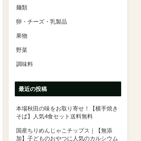
麺類
卵・チーズ・乳製品
果物
野菜
調味料
最近の投稿
本場秋田の味をお取り寄せ！【横手焼き
そば】人気4食セット送料無料
国産ちりめんじゃこチップス｜【無添
加】子どものおやつに人気のカルシウム