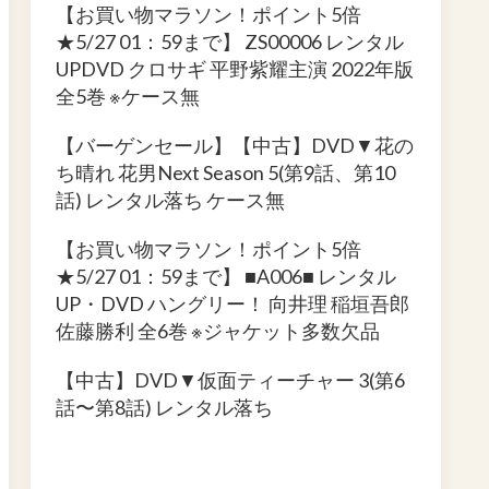
【お買い物マラソン！ポイント5倍
★5/27 01：59まで】 ZS00006 レンタル
UPDVD クロサギ 平野紫耀主演 2022年版
全5巻 ※ケース無
【バーゲンセール】【中古】DVD▼花の
ち晴れ 花男Next Season 5(第9話、第10
話) レンタル落ち ケース無
【お買い物マラソン！ポイント5倍
★5/27 01：59まで】 ■A006■ レンタル
UP・DVD ハングリー！ 向井理 稲垣吾郎
佐藤勝利 全6巻 ※ジャケット多数欠品
【中古】DVD▼仮面ティーチャー 3(第6
話〜第8話) レンタル落ち