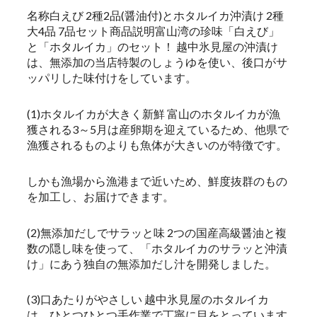
名称白えび 2種2品(醤油付)とホタルイカ沖漬け 2種
大4品 7品セット商品説明富山湾の珍味「白えび」
と「ホタルイカ」のセット！ 越中氷見屋の沖漬け
は、無添加の当店特製のしょうゆを使い、後口がサ
ッパリした味付けをしています。
(1)ホタルイカが大きく新鮮 富山のホタルイカが漁
獲される3～5月は産卵期を迎えているため、他県で
漁獲されるものよりも魚体が大きいのが特徴です。
しかも漁場から漁港まで近いため、鮮度抜群のもの
を加工し、お届けできます。
(2)無添加だしでサラッと味 2つの国産高級醤油と複
数の隠し味を使って、「ホタルイカのサラッと沖漬
け」にあう独自の無添加だし汁を開発しました。
(3)口あたりがやさしい 越中氷見屋のホタルイカ
は、ひとつひとつ手作業で丁寧に目をとっています