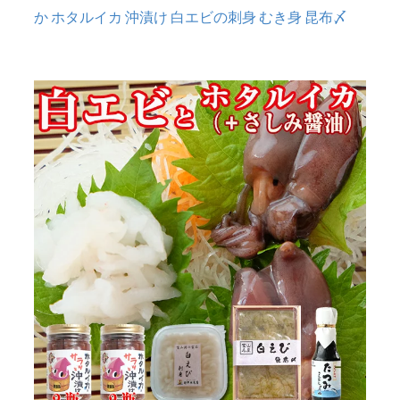
か ホタルイカ 沖漬け 白エビの刺身 むき身 昆布〆