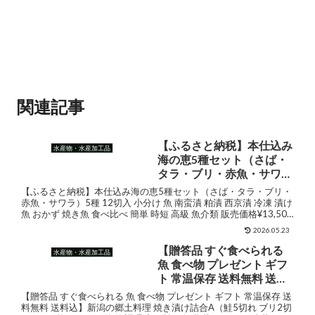
関連記事
【ふるさと納税】本仕込み
水産物・水産加工品
海の恵5種セット（さば・
タラ・ブリ・赤魚・サワ
ラ）5種 12切入 小分け [豊
【ふるさと納税】本仕込み海の恵5種セット（さば・タラ・ブリ・
洋海産流通 宮城県 気仙沼
赤魚・サワラ）5種 12切入 小分け 魚 南蛮漬 粕漬 西京漬 冷凍 漬け
魚 おかず 焼き魚 食べ比べ 簡単 時短 高級 魚介類 販売価格¥13,500
市 20563353] 魚 南蛮漬 粕
ショップ名宮城県気仙沼市ジャ...
漬 西京漬 冷凍 漬け魚 おか
2026.05.23
ず 焼き魚 食べ比べ 簡単 時
【贈答品 すぐ食べられる
水産物・水産加工品
短 高級 魚介類
魚 食べ物 プレゼント ギフ
ト 常温保存 送料無料 送料
込】新潟の郷土料理 焼き
【贈答品 すぐ食べられる 魚 食べ物 プレゼント ギフト 常温保存 送
漬け詰合A（鮭5切れ ブリ2
料無料 送料込】新潟の郷土料理 焼き漬け詰合A（鮭5切れ ブリ2切