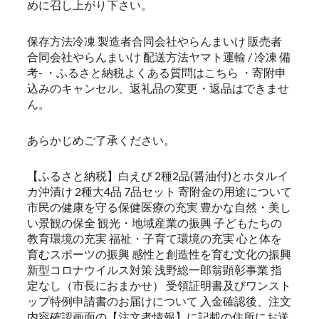
めに召し上がり下さい。
保存方法冷凍 製造者合同会社やらんまいけ 販売者
合同会社やらんまいけ 配送方法ヤマト運輸 / 冷凍 備
考- ・ふるさと納税よくある質問はこちら ・寄附申
込みのキャンセル、返礼品の変更・返品はできませ
ん。
あらかじめご了承ください。
【ふるさと納税】白えび 2種2品(醤油付)とホタルイ
カ沖漬け 2種大4品 7品セット 寄附金の用途について
市民の健康を守る保健医療の充実 豊かな自然・美し
い景観の保全 観光・地域産業の振興 子どもたちの
教育環境の充実 福祉・子育て環境の充実 心と体を
育むスポーツの振興 感性と創造性を育む文化の振興
新型コロナウイルス対策 浅野総一郎翁顕彰事業 指
定なし（市長におまかせ） 受領証明書及びワンスト
ップ特例申請書のお届けについて 入金確認後、注文
内容確認画面の【注文者情報】に記載の住所にお送