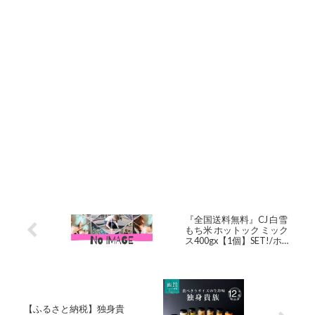
『全国送料無料』CJ 白雪
もち米 ホットック ミック
ス400gx【1個】SET!/ホッ
トク/ホトック/手作りホ
トック/お菓子/屋台/シナ
モン/べクソル/おやつ/簡
単/お菓子/韓国屋台/韓国
惣菜/韓国料理/韓国食品
【ふるさと納税】独身貴