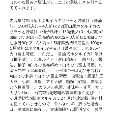
ほのかな旨みと塩味がシロエビの美味しさを引き立
ててくれます。
内容量1)富山産ホタルイカのサラッと沖漬け（醤油
味）150g瓶入(3～4人前) x 2 2)富山産ホタルイカの
サラッと沖漬け（柚子風味）150g瓶入(3～4人前) x2
3)白えび おぼろ昆布締め 80g(2～3人前)x 1 4)白えび
むき身80g(2～3人前)x 1 5)海鮮熟成特選醤油 100g x
1 原材料1)ホタルイカ沖漬け（醤油味）：ホタルイ
カ（富山湾産）、白だし、醤油 2)ホタルイカ沖漬け
（柚子味）：ホタルイカ（富山湾産）、白だし、醤
油、柚子 3)白えび昆布締め：白えび（富山湾産）お
ぼろ昆布（北海道産）、（一部に平田えびを含む）
4)白えび刺身：白えび(富山湾産） 5)醤油：脱脂加工
大豆、小麦、食塩、アミノ酸、糖類（砂糖、果糖ぶ
どう糖液等）、 カラメル色素、甘味料（甘草、サッ
カリンNa）、保存料 消費期限/賞味期限白えび：1
ヶ月(別途記載)ホタルイカ：2ヶ月(別途記載) 保存料
を使っていませんので、食べきれずに残った場合に
は、冷蔵庫に保存し、賞味期限とは関係なく、お早