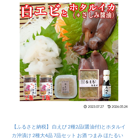
2023.07.27
2026.05.24
【ふるさと納税】 白えび 2種2品(醤油付)とホタルイ
カ沖漬け 2種大4品 7品セット お酒 つまみ ほたるい