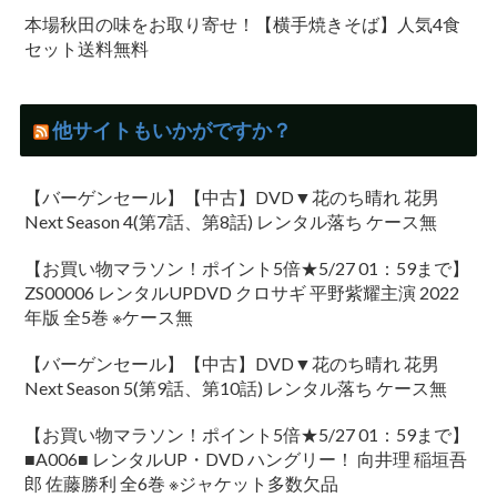
本場秋田の味をお取り寄せ！【横手焼きそば】人気4食
セット送料無料
他サイトもいかがですか？
【バーゲンセール】【中古】DVD▼花のち晴れ 花男
Next Season 4(第7話、第8話) レンタル落ち ケース無
【お買い物マラソン！ポイント5倍★5/27 01：59まで】
ZS00006 レンタルUPDVD クロサギ 平野紫耀主演 2022
年版 全5巻 ※ケース無
【バーゲンセール】【中古】DVD▼花のち晴れ 花男
Next Season 5(第9話、第10話) レンタル落ち ケース無
【お買い物マラソン！ポイント5倍★5/27 01：59まで】
■A006■ レンタルUP・DVD ハングリー！ 向井理 稲垣吾
郎 佐藤勝利 全6巻 ※ジャケット多数欠品