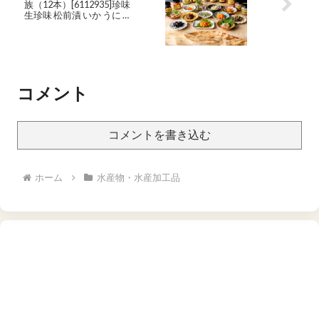
族（12本）[6112935]珍味
生珍味 松前漬 いか うに 数
の子 たこわさび 塩辛 つま
み おつまみ 酒のつまみ お
かず セット 函館 はこだて
北海道 ふるさと
コメント
コメントを書き込む
ホーム
水産物・水産加工品