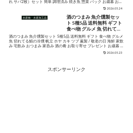
れ サバ2枚）セット 簡単 調理済み 焼き魚 惣菜 パック お歳暮 お中
切れ サバ2枚）セット 簡単
元 敬老の日 母の日 父の日 お...
調理済み 焼き魚 惣菜 パッ
2026.05.24
ク お歳暮 お中元 敬老の日
酒のつまみ 魚介燻製セッ
水産物・水産加工品
母の日 父の日 お誕生日 お
ト 5種5品 送料無料 ギフト
祝い 内祝い お返し 香典返
食べ物 グルメ 魚 切れてる
し
鯖の冷燻 帆立 ホヤ カキ ツ
酒のつまみ 魚介燻製セット 5種5品 送料無料 ギフト 食べ物 グルメ
ブ 薫製 / 敬老の日 海鮮 家
魚 切れてる鯖の冷燻 帆立 ホヤ カキ ツブ 薫製 / 敬老の日 海鮮 家飲
み 宅飲み おつまみ 家呑み 酒の肴 お取り寄せ プレゼント お歳暮 お
飲み 宅飲み おつまみ 家呑
父さん 誕生日 父の...
み 酒の肴 お取り寄せ プレ
2026.05.23
ゼント お歳暮 お父さん 誕
生日 父の日 人気 さば 牡蠣
スポンサーリンク
つぶ貝 詰合せ 通販