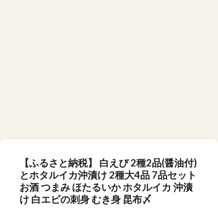
【ふるさと納税】 白えび 2種2品(醤油付)
とホタルイカ沖漬け 2種大4品 7品セット
お酒 つまみ ほたるいか ホタルイカ 沖漬
け 白エビの刺身 むき身 昆布〆