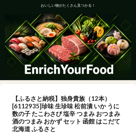
おいしい物がたくさん見つかる！
【ふるさと納税】独身貴族（12本）
[6112935]珍味 生珍味 松前漬 いか うに
数の子 たこわさび 塩辛 つまみ おつまみ
酒のつまみ おかず セット 函館 はこだて
北海道 ふるさと