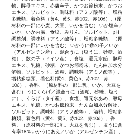
物、酵母エキス、赤唐辛子、かつお節粉末、かつお
エキス、ソルビット、調味料（アミノ酸等）、増粘
多糖類、着色料（黄4、黄5、赤102、赤106）、(原
材料の一部に小麦、大豆、いかを含む） いか塩辛／
いか、いか内臓、食塩、みりん、ソルビット、pH
調整剤、調味料（アミノ酸等）、増粘多糖類、（原
材料の一部にいかを含む） いかうに数の子／いか
（アルゼンチン産）、混合うに（塩うに、砂糖、酒
粕）、数の子（ドイツ産）、食塩、還元水飴、酵母
エキス、乳糖、砂糖、かつお節粉末、たん白加水分
解物、ソルビット、酒精、調味料（アミノ酸等）、
増粘多糖類、着色料(黄4、黄色5、赤102、赤
106）、香料、（原材料の一部に乳、いか、大豆を
含む） うにくらげ／混合うに（酒粕、砂糖、塩う
に）、くらげ（タイ産）、食塩、還元水あめ、酵母
エキス、乳糖、かつお節粉末、たん白加水分解物、
ソルビット、調味料（アミノ酸等）、酒精、増粘多
糖類、着色料（黄4、黄5、赤102、赤106）、香
料、（原材料の一部に乳、大豆を含む）、塩うに含
有率18％いかうにあえ／いか（アルゼンチン産）、