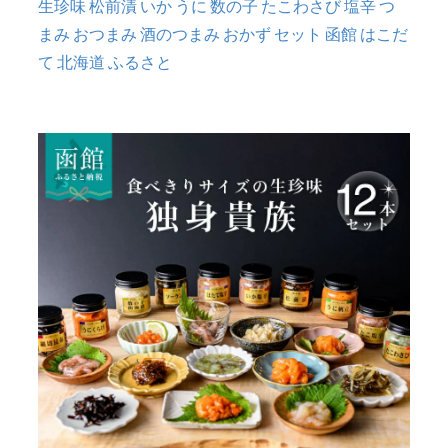
生珍味 松前漬 いか うに 数の子 たこわさび 塩辛 つ
まみ おつまみ 酒のつまみ おかず セット 函館 はこだ
て 北海道 ふるさと