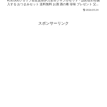
¥16,000ショップ名佐賀県伊万里市ジャンルセット・詰め合わせ購
入する おつまみセット 送料無料 お酒 酒の肴 珍味 プレゼント 父の
日 ギフト 入金後2週間以内に発送 ...
2026.05.24
スポンサーリンク