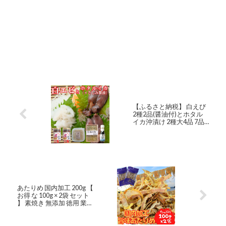
【ふるさと納税】 白えび
2種2品(醤油付)とホタル
イカ沖漬け 2種大4品 7品
セット お酒 つまみ ほたる
いか ホタルイカ 沖漬け 白
エビの刺身 むき身 昆布〆
あたりめ 国内加工 200g 【
お得 な 100g × 2袋 セット
】 素焼き 無添加 徳用 業務
用 するめ スルメ イカ 酒の
肴 おつまみ 珍味 乾物 【
送料無料 】 チャック付 家