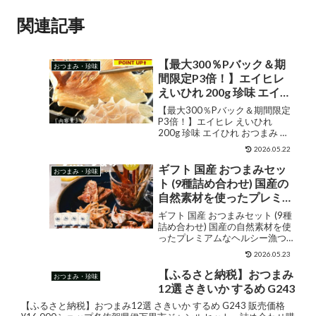
関連記事
【最大300％Pバック＆期
おつまみ・珍味
間限定P3倍！】エイヒレ
えいひれ 200g 珍味 エイひ
れ おつまみ グルメ 食べ物
【最大300％Pバック＆期間限定
つまみ 美味しい 酒のつま
P3倍！】エイヒレ えいひれ
200g 珍味 エイひれ おつまみ グ
み 酒の肴 やみつき 低カロ
ルメ 食べ物 つまみ 美味しい 酒の
リー コラーゲン 贈り物 手
2026.05.22
つまみ 酒の肴 やみつき 低カロリ
土産 ［送料無料］［ゆう
ー コラーゲン 贈り物 手土産 ［送
ギフト 国産 おつまみセッ
おつまみ・珍味
パケット］ プレゼント ギ
料無料］［ゆうパケット］ プレ
ト (9種詰め合わせ) 国産の
ゼン...
フト 実用的 敬老の日
自然素材を使ったプレミア
ムなヘルシー漁つまみ添加
ギフト 国産 おつまみセット (9種
物を使わずに職人が丁寧に
詰め合わせ) 国産の自然素材を使
ったプレミアムなヘルシー漁つ
仕上げた贅沢な海の幸ギフ
まみ添加物を使わずに職人が丁
ト｜お中元 ギフト 詰め合
2026.05.23
寧に仕上げた贅沢な海の幸ギフ
わせ 高級 送料無料 ギフト
ト｜お中元 ギフト 詰め合わせ 高
【ふるさと納税】おつまみ
おつまみ・珍味
箱入り #KBS
級 送料無料 ギフト箱入り #KBS
12選 さきいか するめ G243
販売価格¥3,9...
【ふるさと納税】おつまみ12選 さきいか するめ G243 販売価格