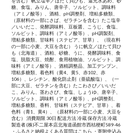
を含む） 帆立塩辛／ほたて貝ひも、還元水あめ、砂
糖、食塩、みりん、唐辛子、ソルビット、調味料
（アミノ酸等）、酒精、pH調整剤、増粘多糖類、
（原材料の一部にさば、ゼラチンを含む）たこ塩辛
／いいだこ、発酵調味料、豆板醤、こうじ、食塩、
ソルビット、調味料（アミノ酸等）、pH調製剤、
増粘多糖類、甘味料（ステビア、甘草）、（現在料
の一部に小麦、大豆を含む） うに帆立／ほたて貝ひ
も（北海道）、酒粕、砂糖、うに、発酵調味料、食
塩、脱脂大豆、焼酎、食用植物油、ソルビット、調
味料（アミノ酸等）、酒精調整品、加工デンプン、
増粘多糖類、着色料（黄4、黄5、赤102、赤
106）、レシチン、酸化防止剤（亜硫酸塩）、（一
部に大豆、ゼラチンを含む）たこわさび／いいだ
こ、みりん、茎わさび、食塩、しょうゆ、唐辛子、
ソルビット、調味料（アミノ酸等）、pH調整剤、
増粘多糖類、香料、甘味料（ステビア、甘草）、着
色料（青1、黄4）、（原材料の一部に小麦、大豆を
含む） 消費期限 30日 配送方法 冷蔵 保存方法 冷蔵
製造者 (株)不二屋本店北海道函館市西桔梗町589-46
・ふるさと納税よくある質問はこちら ・寄附申込み