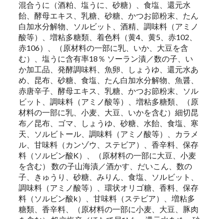
混合うに（酒粕、塩うに、砂糖）、食塩、還元水
飴、酵母エキス、乳糖、砂糖、かつお節粉末、たん
白加水分解物、ソルビット、酒精、調味料（アミノ
酸等）、増粘多糖類、着色料（黄4、黄5、赤102、
赤106）、（原材料の一部に乳、いか、大豆を含
む）、塩うに含有率18％ ソーラン漬／数の子、い
か加工品、発酵調味料、魚卵、しょうゆ、還元水あ
め、昆布、砂糖、食塩、たん白加水分解物、魚醤、
赤唐辛子、酵母エキス、乳糖、かつお節粉末、ソル
ビット、調味料（アミノ酸等）、増粘多糖類、（原
材料の一部に乳、小麦、大豆、いかを含む）細切昆
布／昆布、ゴマ、しょうゆ、砂糖、水飴、食塩、寒
天、ソルビトール、調味料（アミノ酸等）、カラメ
ル、甘味料（カンゾウ、ステビア）、香辛料、保存
料（ソルビン酸K）、（原材料の一部に大豆、小麦
を含む） 数の子山海漬／酒かす、だいこん、数の
子、きゅうり、砂糖、みりん、食塩、ソルビット、
調味料（アミノ酸等）、環状オリゴ糖、香料、保存
料（ソルビン酸k）、甘味料（ステビア）、増粘多
糖類、香辛料、（原材料の一部に小麦、大豆、豚肉