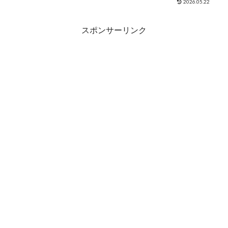
つまみ 熨斗対応可
2026.05.22
ン 手羽元 フランク ギフト おつま
み 熨斗対応可 販売価格¥7,588シ
ョップ名武田ハムジャン...
スポンサーリンク