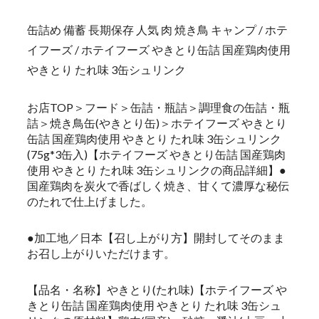
缶詰め 備蓄 長期保存 人気 肉 焼き鳥 キャンプ / ホテ
イフーズ / ホテイフーズ やきとり缶詰 国産鶏肉使用
やきとり たれ味 3缶シュリンク
お店TOP＞フード＞缶詰・瓶詰＞調理食の缶詰・瓶
詰＞焼き鳥缶(やきとり缶)＞ホテイフーズ やきとり
缶詰 国産鶏肉使用 やきとり たれ味 3缶シュリンク
(75g*3缶入)【ホテイフーズ やきとり缶詰 国産鶏肉
使用 やきとり たれ味 3缶シュリンクの商品詳細】●
国産鶏肉を炭火で香ばしく焼き、甘くて濃厚な秘伝
のたれで仕上げました。
●加工地／日本【召し上がり方】開封してそのまま
お召し上がりいただけます。
【品名・名称】やきとり(たれ味)【ホテイフーズ や
きとり缶詰 国産鶏肉使用 やきとり たれ味 3缶シュ