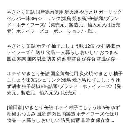
やきとり缶詰 国産鶏肉使用 炭火焼 やきとり ガーリック
ペッパー味3缶シュリンク(焼鳥 焼き鳥)/缶詰類/ブラン
ド：ホテイフーズ/【発売元、製造元、輸入元又は販売
元】ホテイフーズコーポレーション/・単…
やきとり 缶詰 ホテイ 柚子こしょう味 12缶 ゆず 胡椒 ホ
テイフーズ 仕送り 食品 一人暮らし おいしい おつまみ
国産 鶏肉 国内製造 防災 備蓄 非常食 保存食 常温保存 …
ホテイ やきとり缶詰 国産鶏肉使用 炭火焼 やきとり 柚子
こしょう味3缶シュリンク(焼鳥 焼き鳥 ゆずこしょう ゆ
ず胡椒 柚子胡椒)/缶詰類/ブランド：ホテイフーズ/【発
売元、製造元、輸入元又は販売元…
[前田家] やきとり 缶詰 ホテイ 柚子こしょう味 6缶 ゆず
胡椒 おつまみ 国産 鶏肉 国内製造 ホテイフーズ 仕送り
食品 一人暮らし おいしい 防災 備蓄 非常食 保存食 …