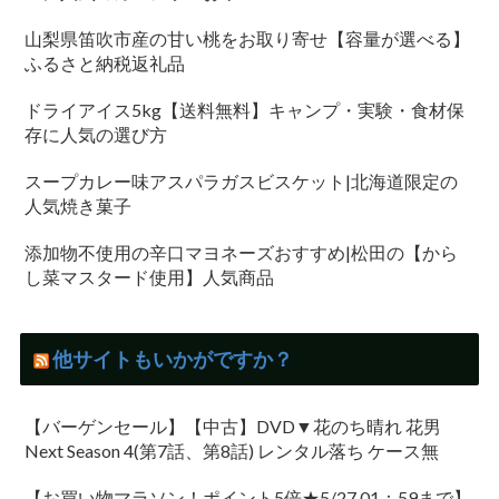
山梨県笛吹市産の甘い桃をお取り寄せ【容量が選べる】
ふるさと納税返礼品
ドライアイス5kg【送料無料】キャンプ・実験・食材保
存に人気の選び方
スープカレー味アスパラガスビスケット|北海道限定の
人気焼き菓子
添加物不使用の辛口マヨネーズおすすめ|松田の【から
し菜マスタード使用】人気商品
他サイトもいかがですか？
【バーゲンセール】【中古】DVD▼花のち晴れ 花男
Next Season 4(第7話、第8話) レンタル落ち ケース無
【お買い物マラソン！ポイント5倍★5/27 01：59まで】