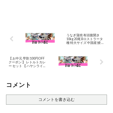
うなぎ蒲焼 有頭腹開き
10kg 20尾 Bロストラータ
種 特大サイズ 中国産 鰻 業
務 食材 仕入れ 食品 店舗
卸売り 寿司ネタ 焼き鳥 プ
ロ 仕様 蒲焼き 土用 丑の日
業務用 店舗用 仕入 問屋 大
【 お中元 早割 100円OFF
容量 水産物卸マルキ
クーポン 】 レトルトカレ
ー セット 【 ハヤシライス
8食セット 】 送料無料 レ
トルト 詰め合わせ 惣菜 お
かず カレー 常温保存 食品
贈り物 プレゼント 実用的
コメント
2023 お試し グルメ ギフト
御中元 御中元ギフト お中
元ギフト
コメントを書き込む