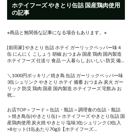
ホテイフーズ やきとり缶詰 国産鶏肉使用
の記事
※商品と無関係な記事になる場合もあります。※
[前田家] やきとり 缶詰 ホテイ ガーリックペッパー味 4
缶 にんにく こしょう 胡椒 おつまみ 国産 鶏肉 国内製造
ホテイフーズ 仕送り 食品 一人暮らし おいしい 防災 備…
＼1000円ポッキリ／焼き鳥 缶詰 ガーリックペッパー味
3缶シュリンク やきとり ホテイ 備蓄 おつまみ 炭火 ガー
リック 防災 鶏肉 国産 国内製造 ホテイフーズ 宅飲み お
祝…
お店TOP＞フード＞缶詰・瓶詰＞調理食の缶詰・瓶詰
＞焼き鳥缶(やきとり缶)＞ホテイフーズ やきとり缶詰 国
産鶏肉使用 炭火焼 やきとり 塩味3缶シュリンク (3缶入
×8セット(1缶あたり70g))【ホテイフーズ…