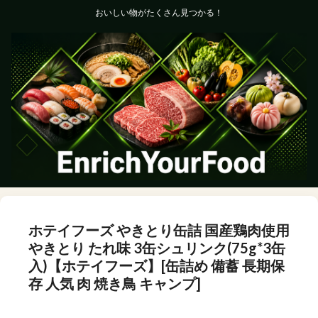
おいしい物がたくさん見つかる！
ホテイフーズ やきとり缶詰 国産鶏肉使用
やきとり たれ味 3缶シュリンク(75g*3缶
入)【ホテイフーズ】[缶詰め 備蓄 長期保
存 人気 肉 焼き鳥 キャンプ]