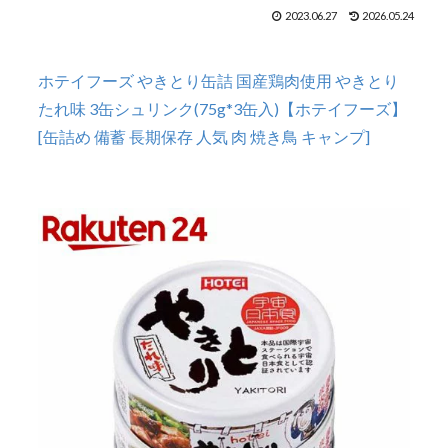
2023.06.27
2026.05.24
ホテイフーズ やきとり缶詰 国産鶏肉使用 やきとり
たれ味 3缶シュリンク(75g*3缶入)【ホテイフーズ】
[缶詰め 備蓄 長期保存 人気 肉 焼き鳥 キャンプ]