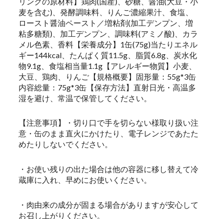
リンクの原材料】鶏肉(国産)、砂糖、醤油(大豆・小
麦を含む)、発酵調味料、りんご濃縮果汁、食塩、
ロースト醤油ペースト／増粘剤(加工デンプン、増
粘多糖類)、加工デンプン、調味料(アミノ酸)、カラ
メル色素、香料【栄養成分】1缶(75g)当たりエネル
ギー144kcal、たんぱく質11.5g、脂質6.8g、炭水化
物9.1g、食塩相当量1.1g【アレルギー物質】小麦、
大豆、鶏肉、りんご【規格概要】固形量：55g*3缶
内容総量：75g*3缶【保存方法】直射日光・高温多
湿を避け、常温で保管してください。
【注意事項】・切り口で手を切らない様取り扱い注
意・缶のまま直火にかけたり、電子レンジであたた
めたりしないでください。
・お使い残りの出た場合は他の容器に移し替えて冷
蔵庫に入れ、早めにお使いください。
・肉由来の成分が固まる場合がありますが安心して
お召し上がりください。