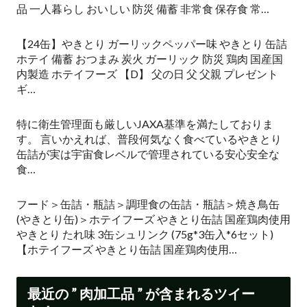
品 一人暮らし おいしい 防災 備蓄 非常食 保存食 常…
【24缶】やきとり ガーリックペッパー味 やきとり 缶詰
ホテイ 備蓄 おつまみ 炭火 ガーリック 防災 鶏肉 国産国
内製造 ホテイフーズ 【D】 父の日 父 父親 プレゼント
ギ…
特に衛生管理面も厳しいJAXA基準を満たしておりま
す。 言いかえれば、普段何気なく食べているやきとり
缶詰が実は宇宙食レベルで管理されている安心安全な
食…
フード＞缶詰・瓶詰＞調理食の缶詰・瓶詰＞焼き鳥缶
(やきとり缶)＞ホテイフーズ やきとり缶詰 国産鶏肉使用
やきとり たれ味 3缶シュリンク (75g*3缶入*6セット)
【ホテイフーズ やきとり缶詰 国産鶏肉使用…
最近の ” 肉加工品 ” が含まれるツイー