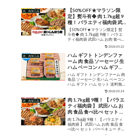
【50%OFF★マラソン限
肉・肉加工品
定】熨斗有◆ 肉 1.7kg超 9
種！ バラエティ福肉袋 武
田ハム お肉 食べ比べ セッ
【50%OFF★マラソン限定】熨
ト バーベキュー チャーシ
斗有◆ 肉 1.7kg超 9種！ バラエ
ティ福肉袋 武田ハム お肉 食べ比
ュー プルコギ カルビ ベー
べ セット バーベキュー チャーシ
コン 手羽元 フランク お歳
2026.05.22
ュー プルコギ カルビ ベーコン 手
暮 ハロウィン
羽元 フランク お歳暮 ハロウィン
ハム ギフト トンデンファ
肉・肉加工品
販売価格¥3,794ショップ...
ーム 肉 食品 ソーセージ 生
ハム ベーコン ハム ギフト
ハム セット 送料無料 グル
ハム ギフト トンデンファーム 肉
メ お肉 三千円 お返し 出産
食品 ソーセージ 生ハム ベーコン
ハム ギフト ハム セット 送料無料
内祝い ハム ギフト プレゼ
グルメ お肉 三千円 お返し 出産内
ント FT-30B FUJI 御中元 御
2026.05.24
祝い ハム ギフト プレゼント FT-
歳暮
30B FUJI 御中元 御歳暮 販売価格
肉 1.7kg超 9種！ 【 バラエ
肉・肉加工品
¥2,763シ...
ティ福肉袋 】 武田ハム お
肉 食品 食べ比べ セット バ
ーベキュー チャーシュー
肉 1.7kg超 9種！ 【 バラエティ
プルコギ カルビ ベーコン
福肉袋 】 武田ハム お肉 食品 食
べ比べ セット バーベキュー チャ
手羽元 フランク ギフト お
ーシュー プルコギ カルビ ベーコ