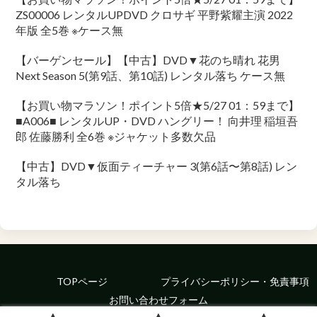
ZS00006 レンタルUPDVD クロサギ 平野紫耀主演 2022
年版 全5巻 ※ケース無
【バーゲンセール】【中古】DVD▼花のち晴れ 花男
Next Season 5(第9話、第10話) レンタル落ち ケース無
【お買い物マラソン！ポイント5倍★5/27 01：59まで】
■A006■ レンタルUP・DVD ハングリー！ 向井理 稲垣吾
郎 佐藤勝利 全6巻 ※ジャケット多数欠品
【中古】DVD▼仮面ティーチャー 3(第6話〜第8話) レン
タル落ち
TOPページ
プライバシーポリシー・免責事項
お問い合わせフォーム