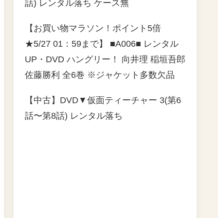
話) レンタル落ち ケース無
【お買い物マラソン！ポイント5倍
★5/27 01：59まで】 ■A006■ レンタル
UP・DVD ハングリー！ 向井理 稲垣吾郎
佐藤勝利 全6巻 ※ジャケット多数欠品
【中古】DVD▼仮面ティーチャー 3(第6
話〜第8話) レンタル落ち