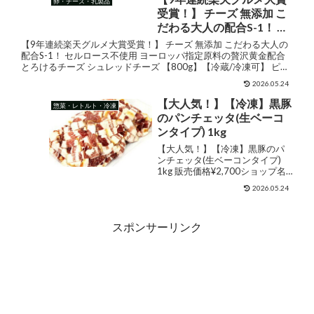
卵・チーズ・乳製品
重 ランキング 人気【山田
ばやき 冷凍 うな重 ランキング 人
受賞！】 チーズ 無添加 こ
気【山田水産...
水産】
だわる大人の配合S-1！ セ
ルロース不使用 ヨーロッ
【9年連続楽天グルメ大賞受賞！】 チーズ 無添加 こだわる大人の
パ指定原料の贅沢黄金配合
配合S-1！ セルロース不使用 ヨーロッパ指定原料の贅沢黄金配合
とろけるチーズ シュレッドチーズ 【800g】【冷蔵/冷凍可】 ピザ
とろけるチーズ シュレッ
生ハム パスタ とろける ワイン パン ...
ドチーズ 【800g】【冷蔵/
2026.05.24
冷凍可】 ピザ 生ハム パス
【大人気！】【冷凍】黒豚
惣菜・レトルト・冷凍
タ とろける ワイン パン ギ
のパンチェッタ(生ベーコ
フト 誕生日 プレゼント
ンタイプ) 1kg
【大人気！】【冷凍】黒豚のパ
ンチェッタ(生ベーコンタイプ)
1kg 販売価格¥2,700ショップ名
アンブロシアジャンルベーコン
2026.05.24
購入する パスタやリゾットにど
うぞ！売れてます！シェフにも
人気の国産パンチェッタ！パン
スポンサーリンク
チェッタとは「塩漬けにした豚...