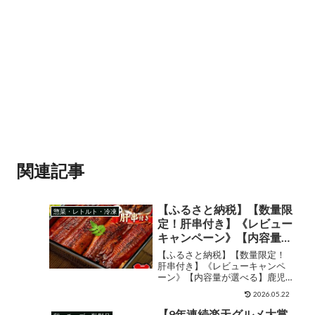
関連記事
【ふるさと納税】【数量限
惣菜・レトルト・冷凍
定！肝串付き】《レビュー
キャンペーン》【内容量が
選べる】鹿児島県産 山田
【ふるさと納税】【数量限定！
水産の霧島湧水鰻＜2尾＞
肝串付き】《レビューキャンペ
ーン》【内容量が選べる】鹿児
or＜5尾＋肝串2本＞ うな
島県産 山田水産の霧島湧水鰻＜2
ぎ 鰻 ウナギ 2尾 5尾 国産
2026.05.22
尾＞or＜5尾＋肝串2本＞ うなぎ
蒲焼き かばやき 冷凍 うな
鰻 ウナギ 2尾 5尾 国産 蒲焼き か
【9年連続楽天グルメ大賞