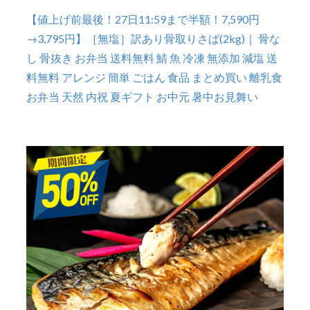
【値上げ前最後！27日11:59まで半額！7,590円
→3,795円】［無塩］訳あり骨取りさば(2kg)｜ 骨な
し 骨抜き お弁当 送料無料 鯖 魚 冷凍 無添加 減塩 送
料無料 アレンジ 簡単 ごはん 食品 まとめ買い 離乳食
お弁当 天然 内祝 夏ギフト お中元 暑中お見舞い