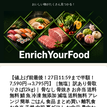
おいしい物がたくさん見つかる！
【値上げ前最後！27日11:59まで半額！
7,590円→3,795円】［無塩］訳あり骨取
りさば(2kg)｜ 骨なし 骨抜き お弁当 送料
無料 鯖 魚 冷凍 無添加 減塩 送料無料 アレ
ンジ 簡単 ごはん 食品 まとめ買い 離乳食