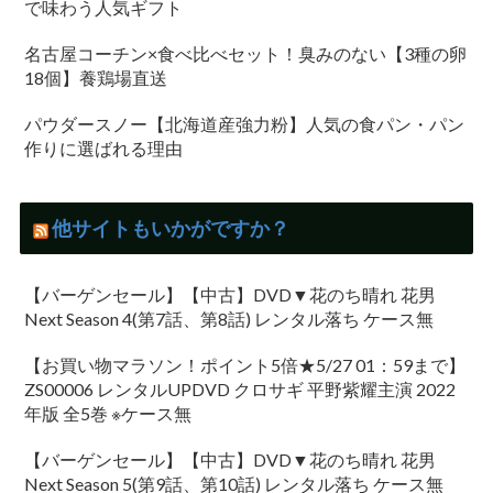
で味わう人気ギフト
名古屋コーチン×食べ比べセット！臭みのない【3種の卵
18個】養鶏場直送
パウダースノー【北海道産強力粉】人気の食パン・パン
作りに選ばれる理由
他サイトもいかがですか？
【バーゲンセール】【中古】DVD▼花のち晴れ 花男
Next Season 4(第7話、第8話) レンタル落ち ケース無
【お買い物マラソン！ポイント5倍★5/27 01：59まで】
ZS00006 レンタルUPDVD クロサギ 平野紫耀主演 2022
年版 全5巻 ※ケース無
【バーゲンセール】【中古】DVD▼花のち晴れ 花男
Next Season 5(第9話、第10話) レンタル落ち ケース無