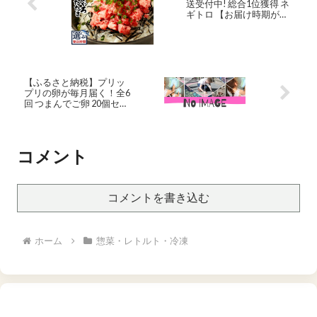
送受付中! 総合1位獲得 ネ
ギトロ 【お届け時期が選
べる】 【選べる内容量】
小分け 高評価 ねぎとろ 天
然 まぐろ 冷凍 個装 簡単
便利 流水解凍 キハダマグ
ロ メバチマグロ ランキン
グ 焼津 年内発送 2026年発
【ふるさと納税】プリッ
送 焼津市 ロシアン佐藤
プリの卵が毎月届く！全6
a10-598 a12-198
回 つまんでご卵 20個セッ
ト定期便(月1回) 糸島市 /
緑の農園 [AGA009] たま
ご 卵 平飼い 58000円 5万8
千円
コメント
コメントを書き込む
ホーム
惣菜・レトルト・冷凍