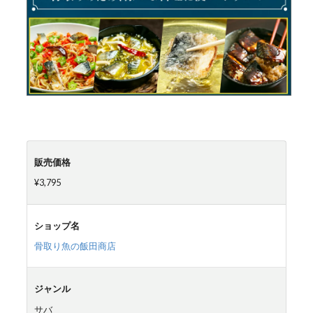
販売価格
¥3,795
ショップ名
骨取り魚の飯田商店
ジャンル
サバ