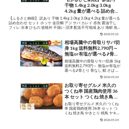
惣菜・レトルト・冷凍
干物 1.4kg 2.0kg 3.0kg
4.2kg 量が選べる 詰め合わ
せ セット ホッケ 金目鯛 ア
【ふるさと納税】 訳あり 干物 1.4kg 2.0kg 3.0kg 4.2kg 量が選べる
ジ サバ カレイ 赤魚 醤油干
詰め合わせ セット ホッケ 金目鯛 アジ サバ カレイ 赤魚 醤油干し
フィレ 冷凍 ひもの 規格外 不揃い 沼津 配送不可地域 あり 海鮮 魚
し フィレ 冷凍 ひもの 規格
人...
外 不揃い 沼津 配送不可地
2026.05.22
域 あり 海鮮 魚 人気 ランキ
相場高騰中の骨取りサバ切
惣菜・レトルト・冷凍
ング 冷凍
身 1kg 送料無料2,790円～
無塩or有塩が選べる♪骨と
り 骨なし 鯖 さば 冷凍食品
相場高騰中の骨取りサバ切身 1kg
父の日 ギフト プレゼント
送料無料2,790円～ 無塩or有塩が
選べる♪骨とり 骨なし 鯖 さば 冷
【P】
凍食品 父の日 ギフト プレゼント
2026.05.24
【P】 販売価格¥2,790ショップ
名越前かに職人甲羅組
お取り寄せグルメ 米久の
惣菜・レトルト・冷凍
(DENSHOKU)ジャンルサバ購入
つくね串 国産鶏肉使用 36
す...
本 セット つくね 焼き鳥 や
きとり 焼鳥 ヤキトリ 串焼
お取り寄せグルメ 米久の つくね
き ディナー オードブル 予
串 国産鶏肉使用 36本 セット つ
くね 焼き鳥 やきとり 焼鳥 ヤキト
約 食べ物 実用的 人気 おか
リ 串焼き ディナー オードブル 予
ず おつまみ お取り寄せ グ
2026.05.24
約 食べ物 実用的 人気 おかず お
ルメ ご飯のお供 ごはんの
つまみ お取り寄せ グルメ ご飯の