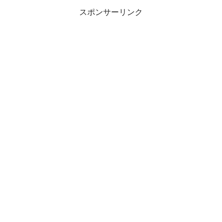
おとも ごちそう お酒のお
お供 ごはんのおとも ごちそう...
スポンサーリンク
供 酒の肴 おうち居酒屋