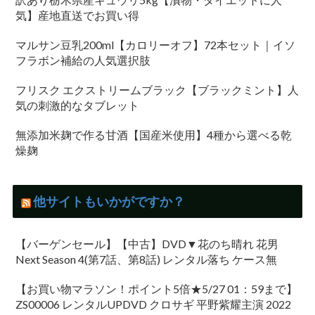
気】産地直送でお買い得
マルサン豆乳200ml【カロリーオフ】72本セット｜イソ
フラボン補給の人気選択肢
フリスク エクストリームブラック【ブラックミント】人
気の刺激的なタブレット
無添加米麹で作る甘酒【国産米使用】4種から選べる乾
燥麹
他サイトもいかがですか？
【バーゲンセール】【中古】DVD▼花のち晴れ 花男
Next Season 4(第7話、第8話) レンタル落ち ケース無
【お買い物マラソン！ポイント5倍★5/27 01：59まで】
ZS00006 レンタルUPDVD クロサギ 平野紫耀主演 2022