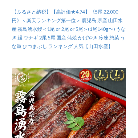
【ふるさと納税】【高評価★4.74】《5尾 22,000
円》＜楽天ランキング第一位＞ 鹿児島 県産 山田水
産 霧島湧水鰻＜1尾 or 2尾 or 5尾＞(1尾140g〜) うな
ぎ 鰻 ウナギ 2尾 5尾 国産 蒲焼 かばやき 冷凍 惣菜 う
な重 ひつまぶし ランキング 人気【山田水産】