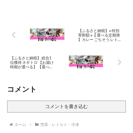
【ふるさと納税】※ 特別
寄附額 ※【 選べる定期便
】カレー ごちそう レトル
トカレー 18個 食べ比べ
NISHIKIYA KITCHEN レト
ルト レトルト食品 非常食
備蓄 贈り物 プレゼント ギ
【ふるさと納税】 総合1
フト 贈答品 ニシキヤキッ
位獲得 ネギトロ 【お届け
チン にしき ニシキ お届
時期が選べる】 【選べる
け：2024年1月より順次
内容量】 小分け 高評価 ね
発送になります。
ぎとろ 天然 まぐろ 冷凍 個
装 簡単 便利 流水解凍 キハ
ダマグロ メバチマグロ ラ
コメント
ンキング 2026年発送 焼津
市 ロシアン佐藤 a10-598
a12-198
コメントを書き込む
ホーム
惣菜・レトルト・冷凍