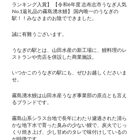
ランキング入賞】 【令和6年度 志布志市うなぎ人気
No.1返礼品の霧島湧水鰻】 国内唯一のうなぎの
駅！！みなさまのお陰でできました。
誠に有難うございます。
うなぎの駅とは、山田水産の新工場に、鰻料理のレ
ストランや売店を併設した商業施設。
いつかこのうなぎの駅にも、ぜひお越しくださいま
せ。
霧島湧水鰻は山田水産うなぎ事業部の原点とも言え
るブランドです。
霧島山系シラス台地で長年にわたり濾過された清ら
かな地下水で育った臭みの少ない鰻で、炭火でじっ
くり焼き上げ、少し甘めのタレで味付けしているの
が特徴です。