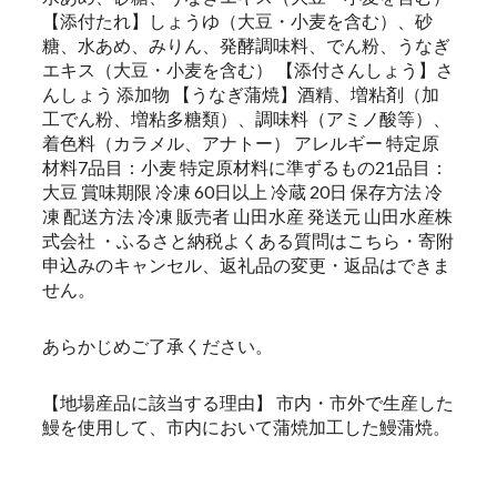
【添付たれ】しょうゆ（大豆・小麦を含む）、砂
糖、水あめ、みりん、発酵調味料、でん粉、うなぎ
エキス（大豆・小麦を含む） 【添付さんしょう】さ
んしょう 添加物 【うなぎ蒲焼】酒精、増粘剤（加
工でん粉、増粘多糖類）、調味料（アミノ酸等）、
着色料（カラメル、アナトー） アレルギー 特定原
材料7品目：小麦 特定原材料に準ずるもの21品目：
大豆 賞味期限 冷凍 60日以上 冷蔵 20日 保存方法 冷
凍 配送方法 冷凍 販売者 山田水産 発送元 山田水産株
式会社 ・ふるさと納税よくある質問はこちら・寄附
申込みのキャンセル、返礼品の変更・返品はできま
せん。
あらかじめご了承ください。
【地場産品に該当する理由】 市内・市外で生産した
鰻を使用して、市内において蒲焼加工した鰻蒲焼。