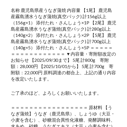
名称 鹿児島県産うなぎ蒲焼 内容量 【1尾】 鹿児島
産霧島湧水うなぎ蒲焼(真空パック) 計156g以上
（156g×1） 添付たれ・さんしょう×1P 【2尾】 鹿児
島産霧島湧水うなぎ蒲焼(真空パック) 計280g以上
（140g×2） 添付たれ・さんしょう×2P 【5尾】 鹿児
島産霧島湧水うなぎ蒲焼(真空パック) 計700g以上
（140g×5） 添付たれ・さんしょう×5P ＝＝＝＝＝
＝＝＝＝＝＝＝＝＝＝＝＝ ▼内容量・寄附額改定の
お知らせ 【2025/09/30まで】 5尾 計800g 寄附
額：28,000円 【2025/10/01から】 5尾 計700g 寄
附額：22,000円 原料調達の都合上、上記の通り内容
を改定いたします。
ご了承のほど、よろしくお願いいたします。
＝＝＝＝＝＝＝＝＝＝＝＝＝＝＝＝＝ 原材料 【う
なぎ蒲焼】うなぎ（鹿児島県）、しょうゆ（大豆・
小麦を含む）、砂糖混合異性化液糖、発酵調味料、
水あめ、砂糖、うなぎエキス（大豆・小麦を含む）