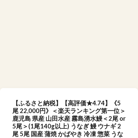
【ふるさと納税】【高評価★4.74】《5
尾 22,000円》＜楽天ランキング第一位＞
鹿児島 県産 山田水産 霧島湧水鰻＜2尾 or
5尾＞(1尾140g以上) うなぎ 鰻 ウナギ 2
尾 5尾 国産 蒲焼 かばやき 冷凍 惣菜 うな