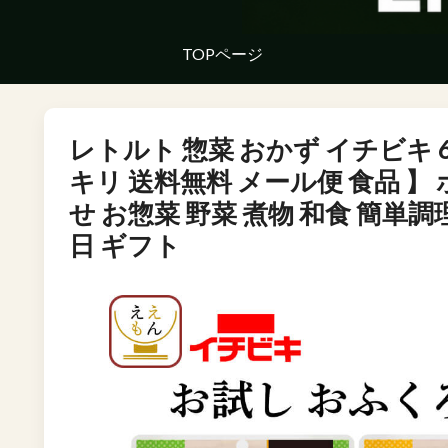
TOPページ
レトルト 惣菜 おかず イチビキ 6
キリ 送料無料 メール便 食品 
せ お惣菜 野菜 煮物 和食 簡単調理
日 ギフト