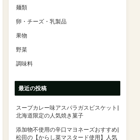
麺類
卵・チーズ・乳製品
果物
野菜
調味料
最近の投稿
スープカレー味アスパラガスビスケット|
北海道限定の人気焼き菓子
添加物不使用の辛口マヨネーズおすすめ|
松田の【からし菜マスタード使用】人気