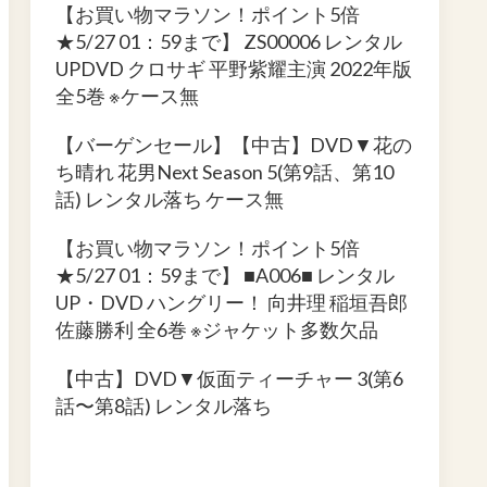
【お買い物マラソン！ポイント5倍
★5/27 01：59まで】 ZS00006 レンタル
UPDVD クロサギ 平野紫耀主演 2022年版
全5巻 ※ケース無
【バーゲンセール】【中古】DVD▼花の
ち晴れ 花男Next Season 5(第9話、第10
話) レンタル落ち ケース無
【お買い物マラソン！ポイント5倍
★5/27 01：59まで】 ■A006■ レンタル
UP・DVD ハングリー！ 向井理 稲垣吾郎
佐藤勝利 全6巻 ※ジャケット多数欠品
【中古】DVD▼仮面ティーチャー 3(第6
話〜第8話) レンタル落ち