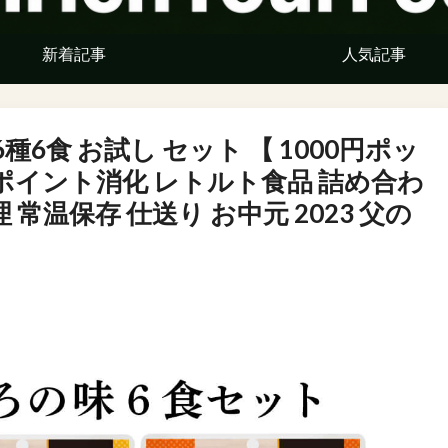
新着記事
人気記事
種6食 お試し セット 【 1000円ポッ
】 ポイント消化 レトルト食品 詰め合わ
 常温保存 仕送り お中元 2023 父の