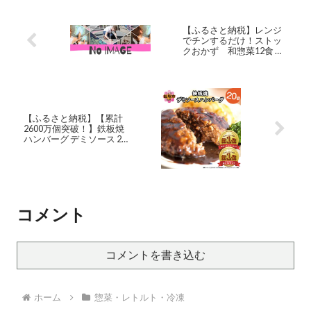
【ふるさと納税】レンジ
でチンするだけ！ストッ
クおかず 和惣菜12食 肉
じゃが 鶏手羽元大根 筑前
煮 さばの塩焼き さばの味
噌煮 詰め合わせ セット 常
温保存 煮物 惣菜 常温 おか
ず 保存食 レトルト 送料無
料 【2019年度ふるさと納
【ふるさと納税】【累計
税寄附額鹿児島県1位！南
2600万個突破！】鉄板焼
さつま市】
ハンバーグ デミソース 20
個 温めるだけ 福岡 飯塚 冷
凍 小分け 大容量 ハンバー
グ 肉 牛 簡単調理 デミグラ
スソース 特製 湯煎 人気 子
供 累計2600万個突破【A-
191】
コメント
コメントを書き込む
ホーム
惣菜・レトルト・冷凍