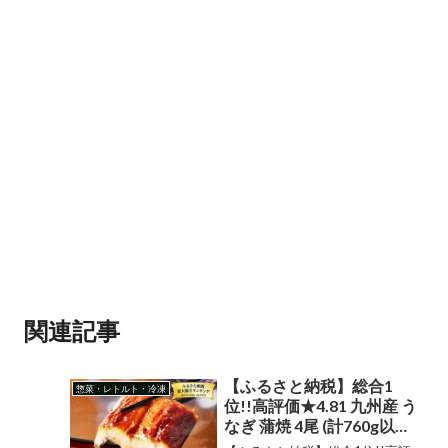
関連記事
【ふるさと納税】総合1
惣菜・レトルト・冷凍
位!!高評価★4.81 九州産 う
なぎ 蒲焼 4尾 (計760g以上
＆さんしょう、たれ付き)