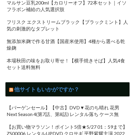
マルサン豆乳200ml【カロリーオフ】72本セット｜イソ
フラボン補給の人気選択肢
フリスク エクストリームブラック【ブラックミント】人
気の刺激的なタブレット
無添加米麹で作る甘酒【国産米使用】4種から選べる乾
燥麹
本場秋田の味をお取り寄せ！【横手焼きそば】人気4食
セット送料無料
他サイトもいかがですか？
【バーゲンセール】【中古】DVD▼花のち晴れ 花男
Next Season 4(第7話、第8話) レンタル落ち ケース無
【お買い物マラソン！ポイント5倍★5/27 01：59まで】
ZS00006 レンタルUPDVD クロサギ 平野紫耀主演 2022