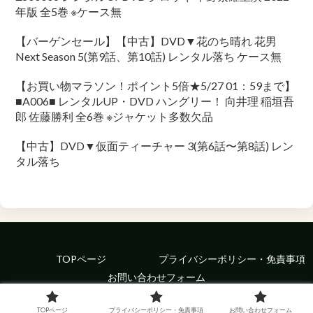
年版 全5巻 ※ケース無
【バーゲンセール】【中古】DVD▼花のち晴れ 花男
Next Season 5(第9話、第10話) レンタル落ち ケース無
【お買い物マラソン！ポイント5倍★5/27 01：59まで】
■A006■ レンタルUP・DVD ハングリー！ 向井理 稲垣吾
郎 佐藤勝利 全6巻 ※ジャケット多数欠品
【中古】DVD▼仮面ティーチャー 3(第6話〜第8話) レン
タル落ち
TOPページ
プライバシーポリシー・免責事項
お問い合わせフォーム
© 2022 Enrich Your Food.
TOPページ
プライバシーポリシー・免責事項
お問い合わせフォーム