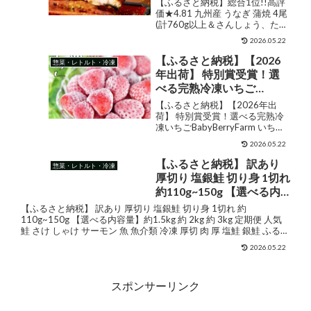
【ふるさと納税】総合1位!!高評
国産 九州産 特上 蒲焼長焼
価★4.81 九州産 うなぎ 蒲焼 4尾
(計760g以上＆さんしょう、たれ
うなぎの蒲焼き うなぎ蒲
付き) 国産 九州産 特上 蒲焼長焼
焼 惣菜 人気 おすすめ 化粧
2026.05.22
うなぎの蒲焼き うなぎ蒲焼 惣菜
箱 小分け パック
人気 おすすめ 化粧箱 小分け パッ
【ふるさと納税】【2026
惣菜・レトルト・冷凍
ク 販売価格¥24,00...
年出荷】 特別賞受賞！選
べる完熟冷凍いちご
BabyBerryFarm いちご 恋
【ふるさと納税】【2026年出
みのり 紅ほっぺ かおり野
荷】 特別賞受賞！選べる完熟冷
凍いちごBabyBerryFarm いちご
甘い 1kg 送料無料 国産 完
恋みのり 紅ほっぺ かおり野 甘い
熟 スムージー ジャム ヨー
2026.05.22
1kg 送料無料 国産 完熟 スムージ
グルト 一口サイズ イチゴ
ー ジャム ヨーグルト 一口サイズ
【ふるさと納税】 訳あり
惣菜・レトルト・冷凍
完熟 苺 果物 フルーツ 静岡
イチゴ 完熟 苺 果物 フ...
厚切り 塩銀鮭 切り身 1切れ
冷凍 BabyBerryFarm
約110g~150g 【選べる内
容量】約1.5kg 約 2kg 約
【ふるさと納税】 訳あり 厚切り 塩銀鮭 切り身 1切れ 約
3kg 定期便 人気 鮭 さけ し
110g~150g 【選べる内容量】約1.5kg 約 2kg 約 3kg 定期便 人気
鮭 さけ しゃけ サーモン 魚 魚介類 冷凍 厚切 肉 厚 塩鮭 銀鮭 ふるさ
ゃけ サーモン 魚 魚介類 冷
と 送料無料 ...
凍 厚切 肉 厚 塩鮭 銀鮭 ふる
2026.05.22
さと 送料無料 切身 規格外
千葉県 銚子市 銚子東洋
スポンサーリンク