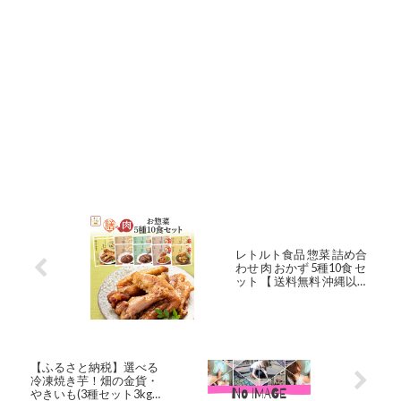
レトルト食品 惣菜 詰め合
わせ 肉 おかず 5種10食 セ
ット 【 送料無料 沖縄以
外】 tabete 膳 常温保存 レ
ンジ対応 パウチ レトルト
ハンバーグ お肉 煮物 和食
洋食 主菜 副菜 おかずセッ
ト 備蓄 保存食 お中元
2023 内祝い ギフト
【ふるさと納税】選べる
冷凍焼き芋！畑の金貨・
やきいも(3種セット3kg・