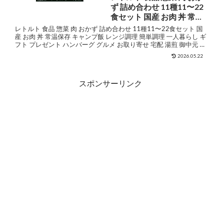
常温保存 詰め合わせ 定期
ジ 調理可 常温保存 ...
ず 詰め合わせ 11種11〜22
便 レンチン
食セット 国産 お肉 丼 常温
保存 キャンプ飯 レンジ調
レトルト 食品 惣菜 肉 おかず 詰め合わせ 11種11〜22食セット 国
理 簡単調理 一人暮らし ギ
産 お肉 丼 常温保存 キャンプ飯 レンジ調理 簡単調理 一人暮らし ギ
フト プレゼント ハンバーグ グルメ お取り寄せ 宅配 湯煎 御中元 お
フト プレゼント ハンバー
中元 夏ギフト まとめ...
グ グルメ お取り寄せ 宅配
2026.05.22
湯煎 御中元 お中元 夏ギフ
ト まとめ買い 暑中見舞 敬
スポンサーリンク
老の日