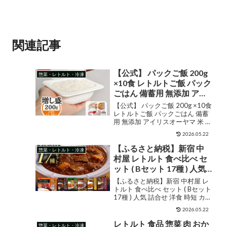
関連記事
【公式】 パックご飯 200g
惣菜・レトルト・冷凍
×10食 レトルトご飯 パック
ごはん 備蓄用 無添加 アイ
リスオーヤマ 米 お米 ひと
【公式】 パックご飯 200g ×10食
り暮らし 非常食 防災 仕送
レトルトご飯 パックごはん 備蓄
用 無添加 アイリスオーヤマ 米 お
り ご飯 低温製法米 低温製
米 ひとり暮らし 非常食 防災 仕送
法米のおいしいごはん
2026.05.22
り ご飯 低温製法米 低温製法米の
【iris_dl05】
おいしいごはん【iris_dl05】 販
【ふるさと納税】新宿 中
惣菜・レトルト・冷凍
売価格¥2,080シ...
村屋 レトルト 食べ比べ セ
ット ( Bセット 17種 ) 人気
詰合せ 洋食 時短 カレー イ
【ふるさと納税】新宿 中村屋 レ
ンドカレー ビーフカレー
トルト 食べ比べ セット ( Bセット
17種 ) 人気 詰合せ 洋食 時短 カレ
欧風カレー 数量限定 贈答
ー インドカレー ビーフカレー 欧
品 保存用 ストック用 非常
2026.05.22
風カレー 数量限定 贈答品 保存用
用 老舗 電子レンジ 調理可
ストック用 非常用 老舗 電子レン
レトルト 食品 惣菜 肉 おか
惣菜・レトルト・冷凍