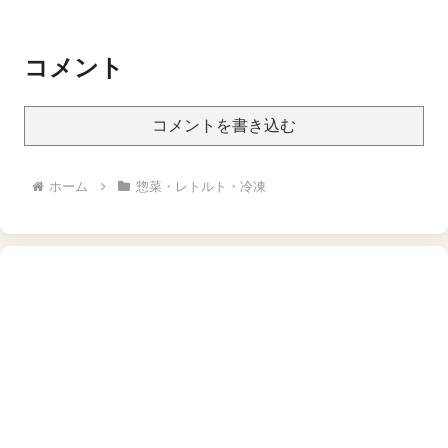
紅はるか3kg・安納芋
2kg・シルクスイート3kg)
冷凍 焼芋 焼き芋 やきいも
さつまいも さつま芋 熟成
コメント
【甘いも販売所】
コメントを書き込む
ホーム
惣菜・レトルト・冷凍