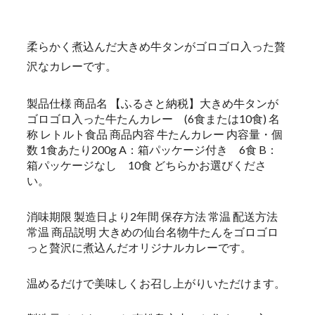
柔らかく煮込んだ大きめ牛タンがゴロゴロ入った贅
沢なカレーです。
製品仕様 商品名 【ふるさと納税】大きめ牛タンが
ゴロゴロ入った牛たんカレー (6食または10食) 名
称 レトルト食品 商品内容 牛たんカレー 内容量・個
数 1食あたり200g A：箱パッケージ付き 6食 B：
箱パッケージなし 10食 どちらかお選びくださ
い。
消味期限 製造日より2年間 保存方法 常温 配送方法
常温 商品説明 大きめの仙台名物牛たんをゴロゴロ
っと贅沢に煮込んだオリジナルカレーです。
温めるだけで美味しくお召し上がりいただけます。