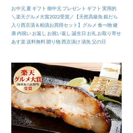
お中元 夏 ギフト 御中元 プレゼント ギフト 実用的
＼楽天グルメ大賞2022受賞／【天然高級魚 銀だら
入り西京漬＆粕漬お買得セット】グルメ 食べ物 健
康 内祝い お返し お祝い返し 誕生日 お礼 お取り寄せ
あす楽 送料無料 贈り物 西京漬け 漬魚 父の日