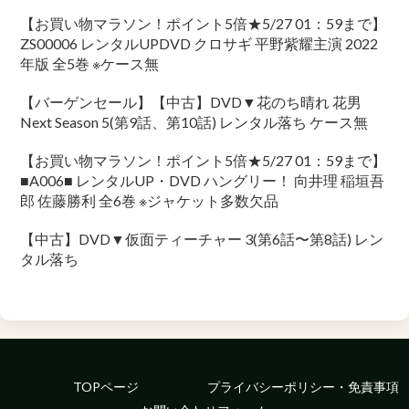
【お買い物マラソン！ポイント5倍★5/27 01：59まで】
ZS00006 レンタルUPDVD クロサギ 平野紫耀主演 2022
年版 全5巻 ※ケース無
【バーゲンセール】【中古】DVD▼花のち晴れ 花男
Next Season 5(第9話、第10話) レンタル落ち ケース無
【お買い物マラソン！ポイント5倍★5/27 01：59まで】
■A006■ レンタルUP・DVD ハングリー！ 向井理 稲垣吾
郎 佐藤勝利 全6巻 ※ジャケット多数欠品
【中古】DVD▼仮面ティーチャー 3(第6話〜第8話) レン
タル落ち
TOPページ
プライバシーポリシー・免責事項