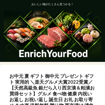
おいしい物がたくさん見つかる！
お中元 夏 ギフト 御中元 プレゼント ギフ
ト 実用的 ＼楽天グルメ大賞2022受賞／
【天然高級魚 銀だら入り西京漬＆粕漬お
買得セット】グルメ 食べ物 健康 内祝い
お返し お祝い返し 誕生日 お礼 お取り寄