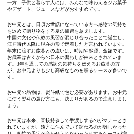
一方、子供と暮らす人には、みんなで味わえるジお菓子
やデザート、ジュースなどがおすすめです。
お中元とは、日頃お世話になっている方へ感謝の気持ち
を込めて贈り物をする夏の風習を意味します。
中国の文化や仏教の風習が混じり合ったことで誕生し、
江戸時代以降に現在の形で定着したと言われています。
年末に渡すお歳暮との違いは、時期や起源、金額です。
お歳暮は古くからの日本の習わしが由来とされていま
す。1年を通しての感謝の気持ちを伝えるお歳暮の方
が、お中元よりも少し高級なものを贈るケースが多いで
す。
お中元の品物は、熨斗紙で包む必要があります。お中元
に使う熨斗の選び方にも、決まりがあるので注意しまし
ょう。
お中元は本来、直接持参して手渡しするのがマナーとさ
れていますが、遠方に住んでいて訪ねるのが難しかった
り、多忙で予定が合わせられなかったりするケースが増