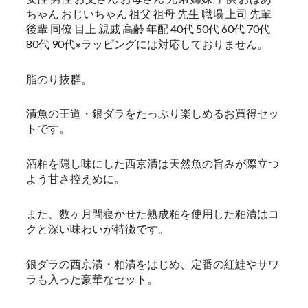
ちゃん おじいちゃん 祖父 祖母 先生 職場 上司 先輩
後輩 同僚 目上 親戚 高齢 年配 40代 50代 60代 70代
80代 90代※ラッピングには対応しておりません。
脂のり抜群。
漬魚の王道・銀ダラをたっぷり楽しめるお買得セッ
トです。
酒粕を隠し味にした西京漬は天然魚の旨みが際立つ
よう甘さ控えめに。
また、数ヶ月間寝かせた熟成粕を使用した粕漬はコ
クと深い味わいが特徴です。
銀ダラの西京漬・粕漬をはじめ、定番の紅鮭やサワ
ラも入った豪華なセット。