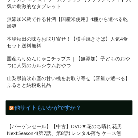
気の刺激的なタブレット
無添加米麹で作る甘酒【国産米使用】4種から選べる乾
燥麹
本場秋田の味をお取り寄せ！【横手焼きそば】人気4食
セット送料無料
国産ちりめんじゃこチップス｜【無添加】子どものおや
つに人気のカルシウムおやつ
山梨県笛吹市産の甘い桃をお取り寄せ【容量が選べる】
ふるさと納税返礼品
他サイトもいかがですか？
【バーゲンセール】【中古】DVD▼花のち晴れ 花男
Next Season 4(第7話、第8話) レンタル落ち ケース無