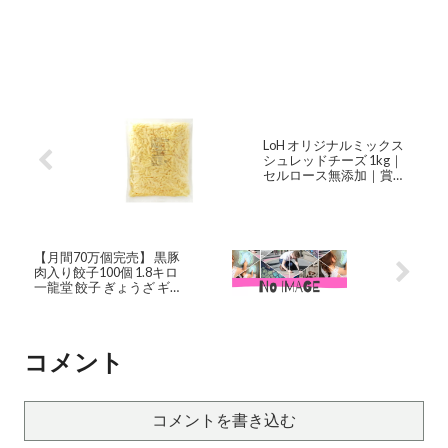
LoH オリジナルミックス
シュレッドチーズ 1kg｜
セルロース無添加｜賞味
期限8月20日かそれ以降を
出荷します。｜とろける
チーズ｜オリシュレ
【月間70万個完売】 黒豚
肉入り餃子100個 1.8キロ
一龍堂 餃子 ぎょうざ ギョ
ウザ ギョーザ 生餃子 冷凍
餃子 冷凍生餃子 大人気冷
凍食品 送料無料 国産 簡単
食品 惣菜 中華惣菜 点心 中
コメント
華点心
コメントを書き込む