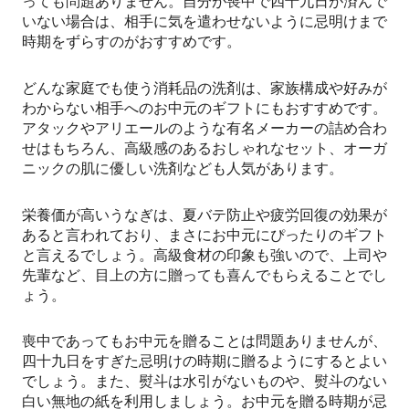
っても問題ありません。自分が喪中で四十九日が済んで
いない場合は、相手に気を遣わせないように忌明けまで
時期をずらすのがおすすめです。
どんな家庭でも使う消耗品の洗剤は、家族構成や好みが
わからない相手へのお中元のギフトにもおすすめです。
アタックやアリエールのような有名メーカーの詰め合わ
せはもちろん、高級感のあるおしゃれなセット、オーガ
ニックの肌に優しい洗剤なども人気があります。
栄養価が高いうなぎは、夏バテ防止や疲労回復の効果が
あると言われており、まさにお中元にぴったりのギフト
と言えるでしょう。高級食材の印象も強いので、上司や
先輩など、目上の方に贈っても喜んでもらえることでし
ょう。
喪中であってもお中元を贈ることは問題ありませんが、
四十九日をすぎた忌明けの時期に贈るようにするとよい
でしょう。また、熨斗は水引がないものや、熨斗のない
白い無地の紙を利用しましょう。お中元を贈る時期が忌