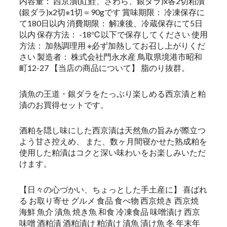
内容量： 西京漬(紅鮭、さわら、銀ダラ)x各2切粕漬
(銀ダラ)x2切※1切＝90gです 賞味期限： 冷凍保存に
て180日以内 消費期限： 解凍後、冷蔵保存にて5日
以内 保存方法： -18℃以下で保存してください 使用
方法： 加熱調理用 ※必ず加熱してお召し上がりくだ
さい 製造者： 株式会社門永水産 鳥取県境港市昭和
町12-27 【当店の商品について】 脂のり抜群。
漬魚の王道・銀ダラをたっぷり楽しめる西京漬と粕
漬のお買得セットです。
酒粕を隠し味にした西京漬は天然魚の旨みが際立つ
よう甘さ控えめ、 また、数ヶ月間寝かせた熟成粕を
使用した粕漬はコクと深い味わいをお楽しみいただ
けます。
【日々の心づかい、ちょっとした手土産に】 喜ばれ
る お取り寄せ グルメ 食品 食べ物 西京焼き 西京焼
海鮮 魚介 漬魚 焼き魚 和食 冷凍食品 味噌漬け 西京
味噌 酒粕漬 酒粕漬け 粕漬け 漬魚 漬け魚 冬 年末年