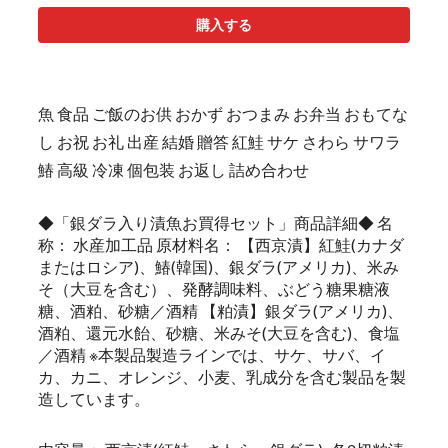
購入する
魚 食品 ご飯のお供 おかず おつまみ お弁当 おもてな
し お祝 お礼 出産 結婚 贈答 紅鮭 サケ さわら サワラ
鰆 高級 冷凍 個包装 お返し 詰め合わせ
◆「銀ダラ入り漬魚お買得セット」商品詳細◆ 名
称： 水産加工品 原材料名： 【西京漬】紅鮭(カナダ
またはロシア)、鰆(韓国)、銀ダラ(アメリカ)、米み
そ（大豆を含む）、発酵調味料、ぶどう糖果糖液
糖、酒粕、砂糖／酒精 【粕漬】銀ダラ(アメリカ)、
酒粕、還元水飴、砂糖、米みそ(大豆を含む)、食塩
／酒精 ※本製品製造ラインでは、サケ、サバ、イ
カ、カニ、オレンジ、小麦、乳成分を含む製品を製
造しています。