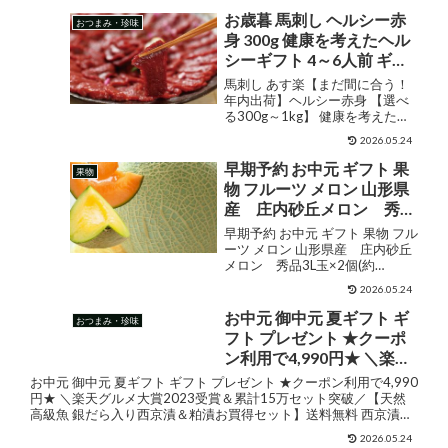
お歳暮 馬刺し ヘルシー赤
おつまみ・珍味
身 300g 健康を考えたヘル
シーギフト 4～6人前 ギフ
ト 年末 年末年始 お正月 グ
馬刺し あす楽【まだ間に合う！
ルメ 御歳暮 年内 肉 食べ物
年内出荷】ヘルシー赤身 【選べ
る300g～1kg】 健康を考えたヘ
あす楽 内祝い お返し 食品
ルシーギフト ギフト 年末 年末年
おつまみ 馬刺 赤身 おつま
2026.05.24
始 お正月 お歳暮 グルメ 年内 肉
みセット 贈り物 若丸 冷凍
食べ物 内祝い お返し 食品 おつま
早期予約 お中元 ギフト 果
果物
馬肉 父 誕生日 送料無料
み 馬刺 赤身 おつまみセット 贈
物 フルーツ メロン 山形県
り...
産 庄内砂丘メロン 秀品
3L玉×2個(約2.5kg) 青肉
早期予約 お中元 ギフト 果物 フル
アンデスメロン グレース
ーツ メロン 山形県産 庄内砂丘
メロン 秀品3L玉×2個(約
アニバーサリー 赤肉 クイ
2.5kg) 青肉 アンデスメロン グ
ンシー ルピアレッド マリ
2026.05.24
レース アニバーサリー 赤肉 クイ
アージュ セット お供え 産
ンシー ルピアレッド マリアージ
お中元 御中元 夏ギフト ギ
おつまみ・珍味
地直送 Y常
ュ セット お供え 産地直送 Y常 販
フト プレゼント ★クーポ
売...
ン利用で4,990円★ ＼楽天
グルメ大賞2023受賞＆累
お中元 御中元 夏ギフト ギフト プレゼント ★クーポン利用で4,990
計15万セット突破／【天然
円★ ＼楽天グルメ大賞2023受賞＆累計15万セット突破／【天然
高級魚 銀だら入り西京漬＆粕漬お買得セット】送料無料 西京漬け
高級魚 銀だら入り西京漬
贈り物 贈答 漬け魚 漬魚 【※配達日指...
＆粕漬お買得セット】送料
2026.05.24