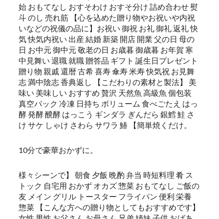
始 おもてなし おすそわけ おすそ分け 詰め合わせ 熨
斗 のし 売れ筋 【心を込めた贈り物やお祝いや内祝
いなどの祝儀の品に】お祝い 御祝 お礼 御礼 返礼 快
気 快気内祝い 出産 結婚 新築 開店 開業 父の日 母の
日 お中元 御中元 敬老の日 お歳暮 御歳暮 お年賀 寒
中見舞い 退職 就職 贈答品 ギフト 誕生日プレゼント
贈り物 親戚 還暦 古希 喜寿 傘寿 米寿 快気祝 お見舞
志 満中陰志 香典返し 【こだわりの素材と製法】 美
味い 美味しい おすすめ 贅沢 天然魚 高級魚 個包装
真空パック 冷凍 日持ち ボリューム 食べごたえ はっ
酵 発酵 醗酵 はっこう ギンダラ ぎんだら 銀鱈 鮭 さ
け サケ しゃけ さわら サワラ 鰆 【簡単焼くだけ。
10分で豪華おかずに。
様々シーンで】 朝食 夕飯 晩酌 弁当 時短料理 肴 ス
トック 自宅用 おかず オカズ 惣菜 おもてなし ご飯の
友 メイン グリル トースター フライパン 便利 栄養
惣菜 【こんな方への贈り物としてもおすすめです】
女性 男性 お父さん お母さん 兄弟 姉妹 子供 おばあ