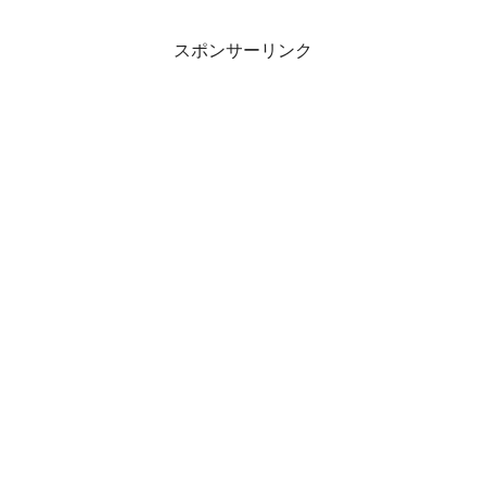
無料 西京漬け 贈り物 贈答
漬け魚 漬魚 【※配達日指定
スポンサーリンク
なければ最短発送】