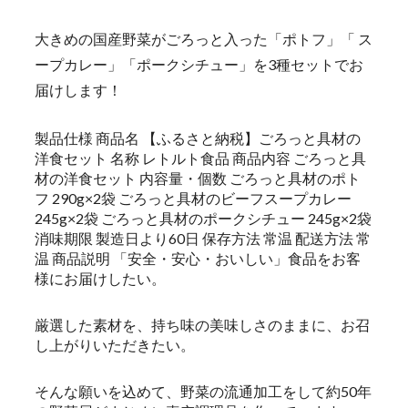
大きめの国産野菜がごろっと入った「ポトフ」「 ス
ープカレー」「ポークシチュー」を3種セットでお
届けします！
製品仕様 商品名 【ふるさと納税】ごろっと具材の
洋食セット 名称 レトルト食品 商品内容 ごろっと具
材の洋食セット 内容量・個数 ごろっと具材のポト
フ 290g×2袋 ごろっと具材のビーフスープカレー
245g×2袋 ごろっと具材のポークシチュー 245g×2袋
消味期限 製造日より60日 保存方法 常温 配送方法 常
温 商品説明 「安全・安心・おいしい」食品をお客
様にお届けしたい。
厳選した素材を、持ち味の美味しさのままに、お召
し上がりいただきたい。
そんな願いを込めて、野菜の流通加工をして約50年