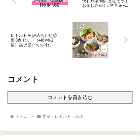
便】野菜 新鮮 直送 セット
お楽しみ 6回 大容量 8〜10
品目 | ふるさと納税 野菜
定期便 やさい 定期 野菜 セ
ット 旬 詰め合わせ 国産 佐
賀県 鹿島市 ふるさと 人気
送料無料 E-72
レトルト 魚 詰め合わせ 惣
菜 8食 セット（4種×各2
個）福袋 濃いめの味付け
おさかな丼 北海道産 国産
栄養 レトルト 子供 惣菜 一
人暮らし 時短 丼物 海鮮 イ
ワシ サバ味噌 鯖 親子丼
DHA EPA 青魚 不飽和脂肪
酸 おすすめnkdyqwe10
コメント
コメントを書き込む
ホーム
惣菜・レトルト・冷凍