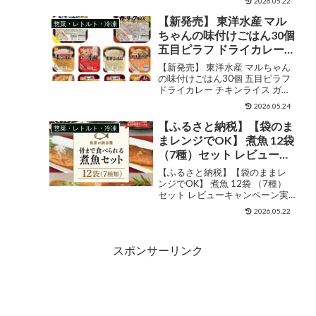
ンバーグカレー/牛肉の炭
2026.05.22
チ レトルトカレー/牛丼の具/ハ
火焼き 常温保存 湯煎調理
ンバーグカレー/牛肉の炭火焼き
【新発売】 東洋水産 マル
惣菜・レトルト・冷凍
ご当地グルメ 時短 一人暮
常温保存 湯煎調理 ご当地グルメ
ちゃんの味付けごはん30個
時短 一人暮らし ...
らし 常温 送料無料 【宮崎
五目ピラフ ドライカレー
県木城町】
チキンライス ガーリック
【新発売】 東洋水産 マルちゃん
ライス おこわ 赤飯 五目釜
の味付けごはん30個 五目ピラフ
ドライカレー チキンライス ガー
めし 玄米 麦ごはん とり釜
リックライス おこわ 赤飯 五目釜
めし レトルトごはん 関東
2026.05.24
めし 玄米 麦ごはん とり釜めし レ
圏送料無料
トルトごはん 関東圏送料無料 販
【ふるさと納税】【袋のま
惣菜・レトルト・冷凍
売価格¥5,680ショップ名広島屋
まレンジでOK】 煮魚 12袋
ジャン...
（7種）セット レビューキ
ャンペーン実施中 魚屋の
【ふるさと納税】【袋のままレ
腕自慢 骨まで食べられる –
ンジでOK】 煮魚 12袋 （7種）
セット レビューキャンペーン実
さばの味噌煮 トマト煮 醤
施中 魚屋の腕自慢 骨まで食べら
油煮 みぞれ煮 ぶり大根 い
2026.05.22
れる - さばの味噌煮 トマト煮 醤
わし 黒酢煮 常温保存 常備
油煮 みぞれ煮 ぶり大根 いわし 黒
食 煮物 惣菜 常温 おかず 保
酢煮 常温保存 常備食 煮物 惣菜
スポンサーリンク
常温 ...
存食 レトルト 送料無料