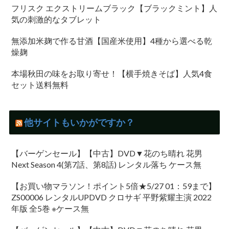
フリスク エクストリームブラック【ブラックミント】人
気の刺激的なタブレット
無添加米麹で作る甘酒【国産米使用】4種から選べる乾
燥麹
本場秋田の味をお取り寄せ！【横手焼きそば】人気4食
セット送料無料
他サイトもいかがですか？
【バーゲンセール】【中古】DVD▼花のち晴れ 花男
Next Season 4(第7話、第8話) レンタル落ち ケース無
【お買い物マラソン！ポイント5倍★5/27 01：59まで】
ZS00006 レンタルUPDVD クロサギ 平野紫耀主演 2022
年版 全5巻 ※ケース無