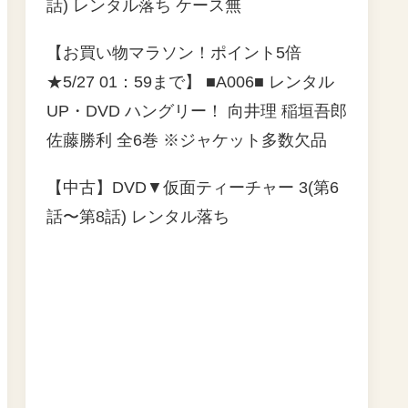
話) レンタル落ち ケース無
【お買い物マラソン！ポイント5倍
★5/27 01：59まで】 ■A006■ レンタル
UP・DVD ハングリー！ 向井理 稲垣吾郎
佐藤勝利 全6巻 ※ジャケット多数欠品
【中古】DVD▼仮面ティーチャー 3(第6
話〜第8話) レンタル落ち