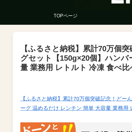
TOPページ
【ふるさと納税】累計70万個突
グセット【150g×20個】ハンバ
量 業務用 レトルト 冷凍 食べ比べ
【ふるさと納税】累計70万個突破記念！どーんと
ーグ 温めるだけ レンチン 簡単 大容量 業務用 レ