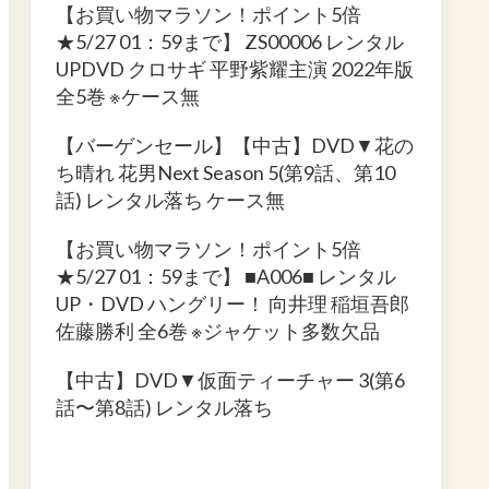
【お買い物マラソン！ポイント5倍
★5/27 01：59まで】 ZS00006 レンタル
UPDVD クロサギ 平野紫耀主演 2022年版
全5巻 ※ケース無
【バーゲンセール】【中古】DVD▼花の
ち晴れ 花男Next Season 5(第9話、第10
話) レンタル落ち ケース無
【お買い物マラソン！ポイント5倍
★5/27 01：59まで】 ■A006■ レンタル
UP・DVD ハングリー！ 向井理 稲垣吾郎
佐藤勝利 全6巻 ※ジャケット多数欠品
【中古】DVD▼仮面ティーチャー 3(第6
話〜第8話) レンタル落ち