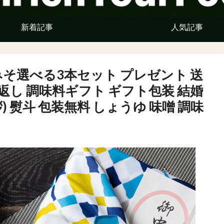
新着記事
人気記事
みそ選べる3本セット プレゼント 送
 お返し 調味料ギフト ギフト包装 結婚
) 熨斗 包装無料 しょうゆ 味噌 調味