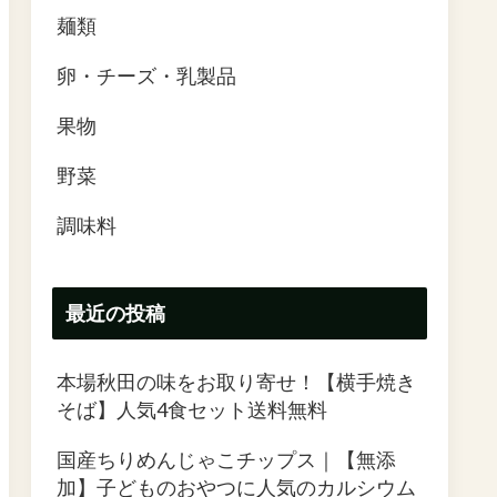
麺類
卵・チーズ・乳製品
果物
野菜
調味料
最近の投稿
本場秋田の味をお取り寄せ！【横手焼き
そば】人気4食セット送料無料
国産ちりめんじゃこチップス｜【無添
加】子どものおやつに人気のカルシウム