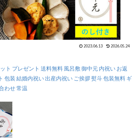
2023.06.13
2026.05.24
ット プレゼント 送料無料 風呂敷 御中元 内祝い お返
 包装 結婚内祝い 出産内祝い ご挨拶 熨斗 包装無料 ギ
合わせ 常温