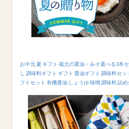
お中元 夏 ギフト 蔵元の醤油・みそ選べる3本セ
し 調味料ギフト ギフト 醤油ギフト 調味料セット
フトセット 有機醤油 しょうゆ 味噌 調味料 詰め