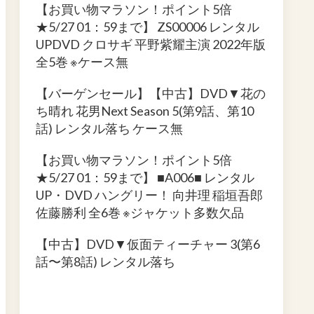
【お買い物マラソン！ポイント5倍
★5/27 01：59まで】 ZS00006 レンタル
UPDVD クロサギ 平野紫耀主演 2022年版
全5巻 ※ケース無
【バーゲンセール】【中古】DVD▼花の
ち晴れ 花男Next Season 5(第9話、第10
話) レンタル落ち ケース無
【お買い物マラソン！ポイント5倍
★5/27 01：59まで】 ■A006■ レンタル
UP・DVD ハングリー！ 向井理 稲垣吾郎
佐藤勝利 全6巻 ※ジャケット多数欠品
【中古】DVD▼仮面ティーチャー 3(第6
話〜第8話) レンタル落ち