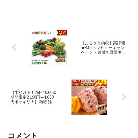
【ふるさと納税】高評価
★4.82＜レビューキャン
ペーン＞ 綾町旬野菜ギフ
ト / 野菜定期便 野菜セッ
ト 野菜詰め合わせ 定期便
有機 野菜 定期 1回 3回 6回
12回 3ヵ月 6ヵ月 12ヵ月
新鮮 旬 産地直送 ふるさと
納税 送料無料 【オーガニ
ックのまち 宮崎県綾町】
【半額以下！26日10:00迄
期間限定2,160円→1,000
円ポッキリ！】 雑穀 雑穀
米 北海道 金の.24穀米
800g(400g×2袋). 国産 無添
加 無着色 もち麦 発芽玄米
黒米 もちきび もちあわ 押
し麦 緑米 穀物 パック メー
ル便 送料無料 健康 通販 ダ
コメント
イエット 備蓄米 【DS06】