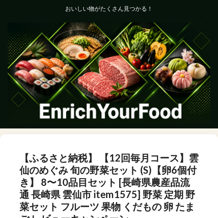
おいしい物がたくさん見つかる！
【ふるさと納税】 【12回毎月コース】雲
仙のめぐみ 旬の野菜セット (S)【卵6個付
き】 8〜10品目セット [長崎県農産品流
通 長崎県 雲仙市 item1575] 野菜 定期 野
菜セット フルーツ 果物 くだもの 卵 たま