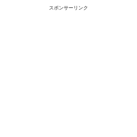
有機栽培 有機野菜 旬 新鮮
スポンサーリンク
冷蔵 直送 ≫【スイーツ
CP】