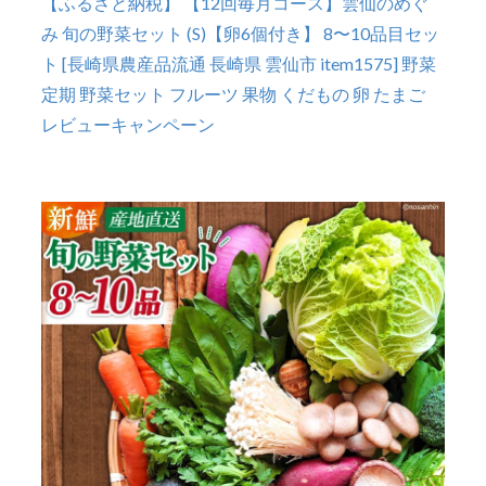
【ふるさと納税】 【12回毎月コース】雲仙のめぐ
み 旬の野菜セット (S)【卵6個付き】 8〜10品目セッ
ト [長崎県農産品流通 長崎県 雲仙市 item1575] 野菜
定期 野菜セット フルーツ 果物 くだもの 卵 たまご
レビューキャンペーン