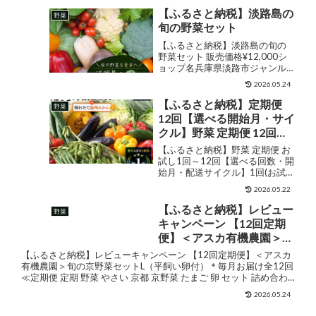
【ふるさと納税】淡路島の
野菜
旬の野菜セット
【ふるさと納税】淡路島の旬の
野菜セット 販売価格¥12,000シ
ョップ名兵庫県淡路市ジャンル
セット・詰め合わせ購入する 人
2026.05.24
気の淡路島産の新鮮なお野菜で
す近隣農家さんたちが丹精込め
【ふるさと納税】定期便
野菜
て作った野菜を、毎朝、採れた
12回【選べる開始月・サイ
てで持って来てくれるので、鮮
クル】野菜 定期便 12回
度は抜...
8~10品目 旬のおまかせ野
【ふるさと納税】野菜 定期便 お
菜セット 12ヶ月 | ふるさと
試し1回～12回【選べる回数・開
始月・配送サイクル】1回(お試
納税 野菜 詰め合わせ 1年
し) 6回 12回 6~10品目 旬のおま
定番野菜 新鮮 産地直送 ふ
2026.05.22
かせ野菜セット 12ヶ月 6ヶ月 |
るさと 佐賀県 鹿島市 人気
ふるさと納税 野菜 詰め合わせ 定
【ふるさと納税】レビュー
野菜
送料無料 H-13
番野菜 新鮮 産地直送 佐賀県 ...
キャンペーン 【12回定期
便】＜アスカ有機農園＞旬
の京野菜セットL（平飼い
【ふるさと納税】レビューキャンペーン 【12回定期便】＜アスカ
卵付）＊毎月お届け全12回
有機農園＞旬の京野菜セットL（平飼い卵付）＊毎月お届け全12回
≪定期便 定期 野菜 やさい 京都 京野菜 たまご 卵 セット 詰め合わ
≪定期便 定期 野菜 やさい
せ 無農薬 有機 有機栽培 有機野菜 旬 新...
京都 京野菜 たまご 卵 セッ
2026.05.24
ト 詰め合わせ 無農薬 有機