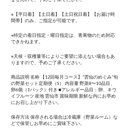
※【平日着】【土日着】【土日祝日着】【お届け時
間帯】のみ、ご指定が可能です。
※特定の着日指定・曜日指定は、青果物のため対応
できかねます。
※天候・収穫量等によりご要望に添えない場合もあ
りますので、予めご了承ください。
商品説明 名称 【12回毎月コース】”雲仙のめぐみ”旬
の野菜セット定期便（S） 内容量 野菜8〜10品目、
卵6個（1パック）付き ■アレルギー品目：卵、キウ
イフルーツ 産地 雲仙市 賞味期限 新鮮な内にお早め
にお召し上がり下さい。
保存方法 保存される場合は冷蔵庫（野菜ルーム）な
どで保管しお早めにご賞味下さい。