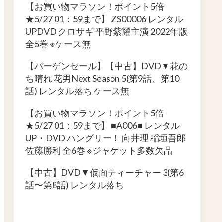
【お買い物マラソン！ポイント5倍
★5/27 01：59まで】 ZS00006 レンタル
UPDVD クロサギ 平野紫耀主演 2022年版
全5巻 ※ケース無
【バーゲンセール】【中古】DVD▼花の
ち晴れ 花男Next Season 5(第9話、第10
話) レンタル落ち ケース無
【お買い物マラソン！ポイント5倍
★5/27 01：59まで】 ■A006■ レンタル
UP・DVD ハングリー！ 向井理 稲垣吾郎
佐藤勝利 全6巻 ※ジャケット多数欠品
【中古】DVD▼仮面ティーチャー 3(第6
話〜第8話) レンタル落ち