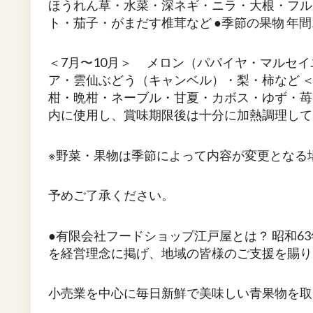
ほうれん草・水菜・深ネギ・ニラ・大根・フル
ト・茄子・がまだす椎茸など ●季節の果物 年
＜7月〜10月＞ メロン（パパイヤ・マルセ
ア・雲仙ぶどう（キャンベル）・梨・柿など 
柑・晩柑・ネーブル・甘夏・カボス・ゆず・苺な
内に使用し、賞味期限後は十分に加熱調理して
※野菜・果物は季節によって内容が変更となる
予めご了承ください。
●有限会社フードショップ江戸屋とは？ 昭和6
を経営理念に掲げ、地域の皆様のご支援を賜り
小売業を中心に毎日新鮮で美味しい青果物を取