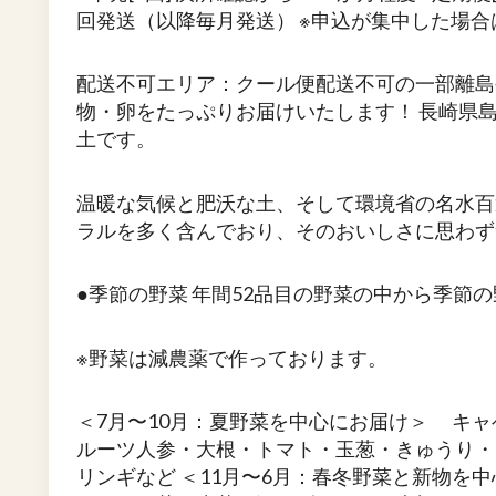
回発送（以降毎月発送） ※申込が集中した場合
配送不可エリア：クール便配送不可の一部離島
物・卵をたっぷりお届けいたします！ 長崎県
土です。
温暖な気候と肥沃な土、そして環境省の名水百
ラルを多く含んでおり、そのおいしさに思わず
●季節の野菜 年間52品目の野菜の中から季節
※野菜は減農薬で作っております。
＜7月〜10月：夏野菜を中心にお届け＞ キ
ルーツ人参・大根・トマト・玉葱・きゅうり・
リンギなど ＜11月〜6月：春冬野菜と新物