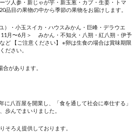
ーツ人参・新じゃが芋・新玉葱・カブ・生姜・トマ
間20品目の果物の中から季節の果物をお届けします。
イユ）・小玉スイカ・ハウスみかん・巨峰・デラウエ
＜11月〜6月＞ みかん・不知火・八朔・紅八朔・伊予
ど 【ご注意ください】 ※卵は生食の場合は賞味期限
ください。
場合があります。
3年に八百屋を開業し、「食を通して社会に奉仕する」
、歩んでまいりました。
りそろえ提供しております。