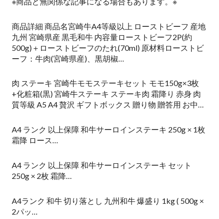
※商品と無関係な記事になる場合もあります。※
商品詳細 商品名宮崎牛A4等級以上 ローストビーフ 産地
九州 宮崎県産 黒毛和牛 内容量ローストビーフ2P(約
500g)＋ローストビーフのたれ(70ml) 原材料ローストビ
ーフ：牛肉(宮崎県産)、黒胡椒…
肉 ステーキ 宮崎牛モモステーキセット モモ150g×3枚
+化粧箱(黒) 宮崎牛ステーキ ステーキ肉 霜降り 赤身 肉
質等級 A5 A4 贅沢 ギフトボックス 贈り物 贈答用 お中…
A4 ランク 以上保障 和牛サーロインステーキ 250g × 1枚
霜降 ロース…
A4 ランク 以上保障 和牛サーロインステーキ セット
250g × 2枚 霜降…
A4ランク 和牛 切り落とし 九州和牛 爆盛り 1kg ( 500g ×
2パッ…