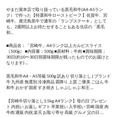
やまだ屋本店で取り扱っている黒毛和牛(A4-A5ラン
ク）で作った【特選和牛ローストビーフ 】佐賀牛、宮
崎牛、鹿児島黒牛で通常の「ランプステーキ」として
も、2週間以上お待たせすることもある当店の「黒毛
和…
■商品名：「宮崎牛」A4ランク以上カルビスライス
（500g） ■内容量：500g ■原材料：牛肉 ■賞味期限：
30日(約10〜30日弱賞味期限が残ったものでのお届けと
なります) …
黒毛和牛A4・A5等級 500g 訳あり 切り落とし | ブランド
牛 九州産 無選別 冷凍商品 霜降り 上質 ご褒美 ごはん 牛
和牛 おかず 国産 すき焼き しゃぶしゃぶ 和王 …
【宮崎牛切り落とし1.5kg A4ランク】母の日 プレゼン
ト 内祝い お返し ギフト 卒業祝い 入学祝い 宮崎 国産 肉
牛肉 通販 内祝 楽天 お取り寄せ 高級 グルメ 父の日 …