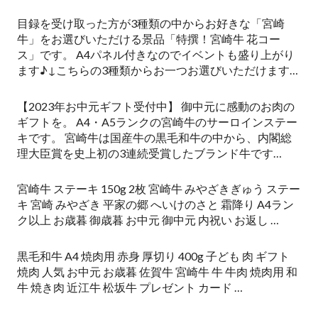
目録を受け取った方が3種類の中からお好きな「宮崎
牛」をお選びいただける景品「特撰！宮崎牛 花コー
ス」です。 A4パネル付きなのでイベントも盛り上がり
ます♪↓こちらの3種類からお一つお選びいただけます…
【2023年お中元ギフト受付中】 御中元に感動のお肉の
ギフトを。 A4・A5ランクの宮崎牛のサーロインステー
キです。 宮崎牛は国産牛の黒毛和牛の中から、内閣総
理大臣賞を史上初の3連続受賞したブランド牛です…
宮崎牛 ステーキ 150g 2枚 宮崎牛 みやざきぎゅう ステー
キ 宮崎 みやざき 平家の郷 へいけのさと 霜降り A4ラン
ク以上 お歳暮 御歳暮 お中元 御中元 内祝い お返し …
黒毛和牛 A4 焼肉用 赤身 厚切り 400g 子ども 肉 ギフト
焼肉 人気 お中元 お歳暮 佐賀牛 宮崎牛 牛 牛肉 焼肉用 和
牛 焼き肉 近江牛 松坂牛 プレゼント カード …