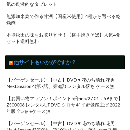
気の刺激的なタブレット
無添加米麹で作る甘酒【国産米使用】4種から選べる乾
燥麹
本場秋田の味をお取り寄せ！【横手焼きそば】人気4食
セット送料無料
他サイトもいかがですか？
【バーゲンセール】【中古】DVD▼花のち晴れ 花男
Next Season 4(第7話、第8話) レンタル落ち ケース無
【お買い物マラソン！ポイント5倍★5/27 01：59まで】
ZS00006 レンタルUPDVD クロサギ 平野紫耀主演 2022
年版 全5巻 ※ケース無
【バーゲンセール】【中古】DVD▼花のち晴れ 花男
Next Season 5(第9話、第10話) レンタル落ち ケース無