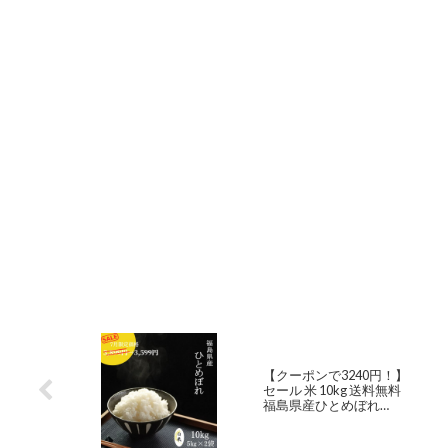
【クーポンで3240円！】
セール 米 10kg 送料無料
福島県産ひとめぼれ
10kg(5kg×2袋) 令和4年産
白米 お米 精米済み あす楽