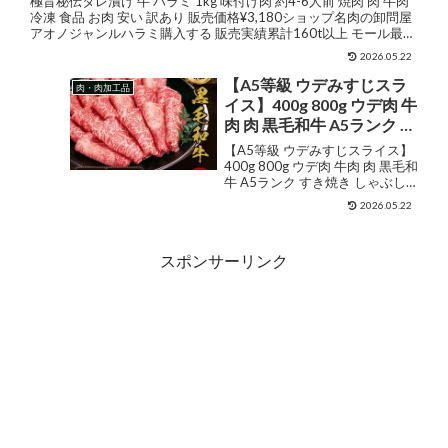
極旨秘伝タレ漬け 牛 ハラミ 1kg 味付け肉 約4-6人前 焼肉 肉 牛肉
冷凍 食品 お肉 安い 訳あり 販売価格¥3,180ショップ名肉の卸問屋
アオノジャンルハラミ購入する 販売実績累計160t以上 モール最安
値級 牛ハラミ ランキン...
2026.05.22
【A5等級 ウデみすじスラ
肉・肉加工品
イス】400g 800g ウデ肉 牛
肉 肉 黒毛和牛 A5ランク す
き焼き しゃぶしゃぶ すき
【A5等級 ウデみすじスライス】
やき すき焼き肉 和牛 高級
400g 800g ウデ肉 牛肉 肉 黒毛和
牛 A5ランク すき焼き しゃぶし
肉 お肉 高級 焼肉 お取り寄
ゃぶ すきやき すき焼き肉 和牛 高
せグルメ 父の日 御中元 お
2026.05.22
級肉 お肉 高級 焼肉 お取り寄せグ
肉ギフト プレゼント お祝
ルメ 父の日 御中元 お肉ギフト プ
い 贈り物 ギフト風呂敷無
レゼント お祝い 贈り...
スポンサーリンク
料