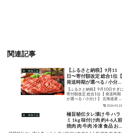
関連記事
【ふるさと納税】9月11
肉・肉加工品
日〜寄付額改定 総合1位【
発送時期が選べる / 小分け
】 北海道産 牛肉 ふるさと
【ふるさと納税】9月10日すぎに
納税 別海牛 焼肉 （ ふるさ
寄付額改定 総合1位【 発送時期
が選べる / 小分け 】 北海道産 牛
と納税 肉 小分け 牛肉 焼肉
肉 ふるさと納税 別海牛 焼肉 （
ふるさと納税 訳あり ふる
2026.05.22
ふるさと納税 肉 小分け 牛肉 焼肉
さと 肉 牛 焼き肉 人気 ラン
ふるさと納税 訳あり ふるさと 人
極旨秘伝タレ漬け 牛 ハラ
肉・肉加工品
キング 北海道 別海町）
気 ランキング 北海道 別海町...
ミ 1kg 味付け肉 約4-6人前
（クラウドファンディング
焼肉 肉 牛肉 冷凍 食品 お肉
対象）
安い 訳あり