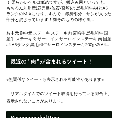
！ 柔らかレベルは低めですが、煮込み用といっても、
もちろん九州産(鹿児島/佐賀/宮崎)の 黒毛和牛A4とA5
ランクのMIXになりますので、赤身部分、サシが入った
部分と混ざっています！肉そのものの味や風…
お中元 御中元 ステーキ ステーキ肉 宮崎牛 黒毛和牛 国
産牛 ステーキ肉 サーロイン サーロインステーキ 肉 国産
a4 A5ランク 黒毛和牛サーロインステーキ200g×2(A4…
最近の ” 肉 ” が含まれるツイート！
※無関係なツイートも表示される可能性があります※
リアルタイムでのツイート取得を行っている都合上、
表示されないことがあります。
Recommended Item