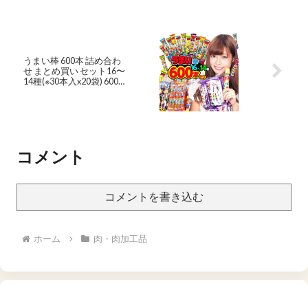
12時までの注文で即日発
送可能
うまい棒 600本 詰め合わ
せ まとめ買い セット16〜
14種(※30本入x20袋) 600個
入 { 駄菓子 お菓子 【限定
チョコ】 }{ 子供会 景品 お
祭り 縁日 イベント 販促 問
屋 幼稚園 夏祭り カートン
}[23G08] 大袋菓子
コメント
コメントを書き込む
ホーム
肉・肉加工品