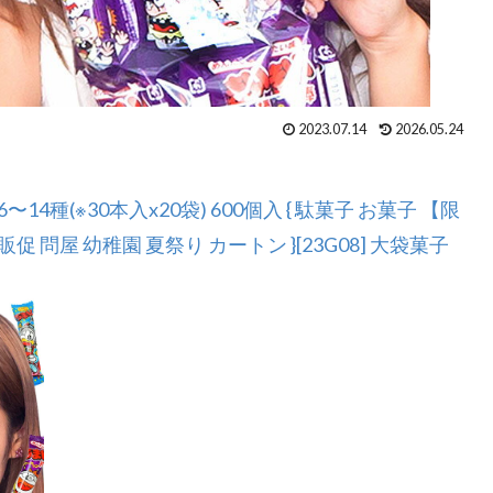
2023.07.14
2026.05.24
4種(※30本入x20袋) 600個入 { 駄菓子 お菓子 【限
販促 問屋 幼稚園 夏祭り カートン }[23G08] 大袋菓子