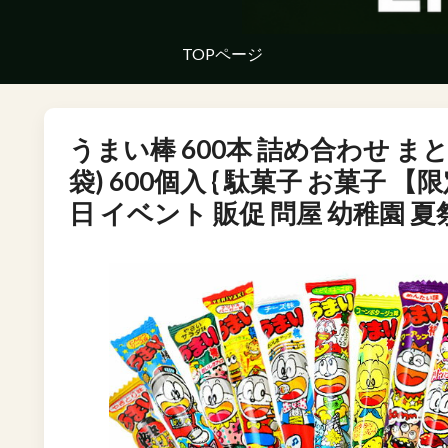
TOPページ
うまい棒 600本 詰め合わせ まと
袋) 600個入 { 駄菓子 お菓子 【
日 イベント 販促 問屋 幼稚園 夏祭