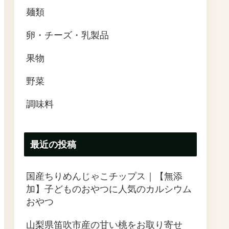
麺類
卵・チーズ・乳製品
果物
野菜
調味料
最近の投稿
国産ちりめんじゃこチップス｜【無添
加】子どものおやつに人気のカルシウム
おやつ
山梨県笛吹市産の甘い桃をお取り寄せ