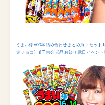
うまい棒 600本 詰め合わせ まとめ買い セット16〜1
定 チョコ】 }{ 子供会 景品 お祭り 縁日 イベント 