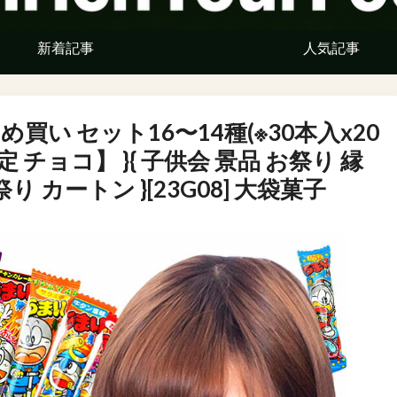
新着記事
人気記事
め買い セット16〜14種(※30本入x20
限定 チョコ】 }{ 子供会 景品 お祭り 縁
り カートン }[23G08] 大袋菓子