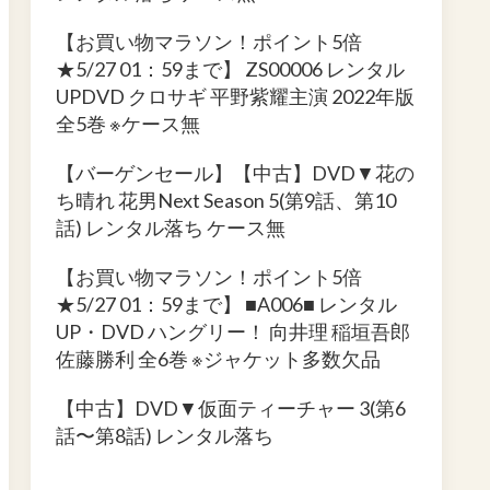
【お買い物マラソン！ポイント5倍
★5/27 01：59まで】 ZS00006 レンタル
UPDVD クロサギ 平野紫耀主演 2022年版
全5巻 ※ケース無
【バーゲンセール】【中古】DVD▼花の
ち晴れ 花男Next Season 5(第9話、第10
話) レンタル落ち ケース無
【お買い物マラソン！ポイント5倍
★5/27 01：59まで】 ■A006■ レンタル
UP・DVD ハングリー！ 向井理 稲垣吾郎
佐藤勝利 全6巻 ※ジャケット多数欠品
【中古】DVD▼仮面ティーチャー 3(第6
話〜第8話) レンタル落ち